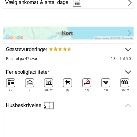
Vælg ankomst & antal dage
Kort
Gæstevurderinger
Baseret på 47 svar
4.3 ud af 5.0
Ferieboligfaciliteter
10
3
187m²
ja
nej
Inkl.
700 m
Husbeskrivelse