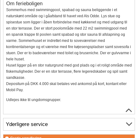
Om ferieboligen
Sommerhus med swimmingpool, spabad og sauna beliggende i et
naturskønt område og i gåafstand til havet ved Als Odde. Lys stue og
spisestue som ligger i åben forbindelse med køkkenet og med udgang til
en stor terrasse. Der er stort poolområde med 22 m2 swimmingpool med
en spansk trappe til poolen samt spabad og stor sauna til afslapning og
varme. Sommerhuset er indrettet med to soveværelser med
kontinentalsenge og et værelse med fire køjesengspladser samt sovesofa i
stuen. Der er to badeværelser med toilet og bruseniche. Der er gulvvarme i
hele huset.
Huset ligger på en stor naturgrund med god plads og i et roligt område med
fiskemuligheder. Der er en stor terrasse, flere legeredskaber og spil samt
sandkasse.
Depositum på DKK 4.000 skal betales ved ankomst på kort, kontant eller
Mobil Pay.
Udlejes ikke til ungdomsgrupper.
Yderligere service