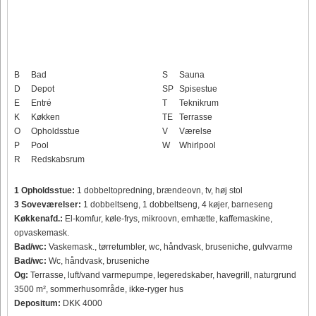
B
Bad
S
Sauna
D
Depot
SP
Spisestue
E
Entré
T
Teknikrum
K
Køkken
TE
Terrasse
O
Opholdsstue
V
Værelse
P
Pool
W
Whirlpool
R
Redskabsrum
1 Opholdsstue:
1 dobbeltopredning, brændeovn, tv, høj stol
3 Soveværelser:
1 dobbeltseng, 1 dobbeltseng, 4 køjer, barneseng
Køkkenafd.:
El-komfur, køle-frys, mikroovn, emhætte, kaffemaskine,
opvaskemask.
Bad/wc:
Vaskemask., tørretumbler, wc, håndvask, bruseniche, gulvvarme
Bad/wc:
Wc, håndvask, bruseniche
Og:
Terrasse, luft/vand varmepumpe, legeredskaber, havegrill, naturgrund
3500 m², sommerhusområde, ikke-ryger hus
Depositum:
DKK 4000