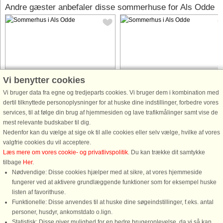
Andre gæster anbefaler disse sommerhuse for Als Odde
Hus nr: 15033
Hus nr: 63752
Vi benytter cookies
Als Odde
Als Odde
Vi bruger data fra egne og tredjeparts cookies. Vi bruger dem i kombination med
10 personer, 154 m²
10 personer, 180 m²
dertil tilknyttede personoplysninger for at huske dine indstillinger, forbedre vores
400 m til kyst.
600 m til kyst.
services, til at følge din brug af hjemmesiden og lave trafikmålinger samt vise de
mest relevante budskaber til dig.
Dette sommerhus med swimmingpool,
Sommerhus med swimmingpool,
Nedenfor kan du vælge at sige ok til alle cookies eller selv vælge, hvilke af vores
spabad og sauna ligger på en kuperet
spabad og sauna og masser af plad
valgfrie cookies du vil acceptere.
grund på kanten af et skovområde ved
beliggende på stor naturgrund ved A
Læs mere om vores cookie- og privatlivspolitik
. Du kan trække dit samtykke
Als Odde. Fra grunden fører en lille sti
Odde. Huset er med den praktiske
tilbage
Her
.
ned til kysten, der ligger bare ca. 400
indretning velegnet til ferieophold for
Nødvendige: Disse cookies hjælper med at sikre, at vores hjemmeside
meter væk. Samlingspunktet ...
2 familier. Huset er indrettet ...
fungerer ved at aktivere grundlæggende funktioner som for eksempel huske
fra 5.135 DKK
fra 3.705 DKK
listen af favorithuse.
Funktionelle: Disse anvendes til at huske dine søgeindstillinger, f.eks. antal
personer, husdyr, ankomstdato o.lign.
Statistisk: Disse giver mulighed for en bedre brugeroplevelse, da vi så kan