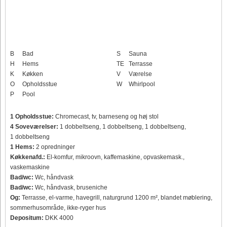
B
Bad
S
Sauna
H
Hems
TE
Terrasse
K
Køkken
V
Værelse
O
Opholdsstue
W
Whirlpool
P
Pool
1 Opholdsstue:
Chromecast, tv, barneseng og høj stol
4 Soveværelser:
1 dobbeltseng, 1 dobbeltseng, 1 dobbeltseng,
1 dobbeltseng
1 Hems:
2 opredninger
Køkkenafd.:
El-komfur, mikroovn, kaffemaskine, opvaskemask.,
vaskemaskine
Bad/wc:
Wc, håndvask
Bad/wc:
Wc, håndvask, bruseniche
Og:
Terrasse, el-varme, havegrill, naturgrund 1200 m², blandet møblering,
sommerhusområde, ikke-ryger hus
Depositum:
DKK 4000