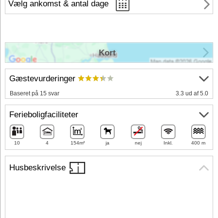
Vælg ankomst & antal dage
Kort
Gæstevurderinger
Baseret på 15 svar
3.3 ud af 5.0
Ferieboligfaciliteter
10
4
154m²
ja
nej
Inkl.
400 m
Husbeskrivelse