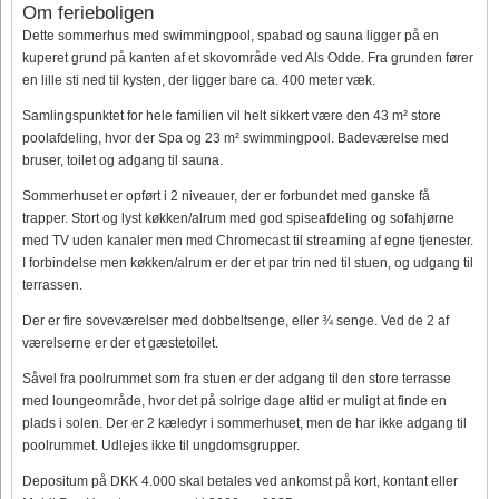
Om ferieboligen
Dette sommerhus med swimmingpool, spabad og sauna ligger på en
kuperet grund på kanten af et skovområde ved Als Odde. Fra grunden fører
en lille sti ned til kysten, der ligger bare ca. 400 meter væk.
Samlingspunktet for hele familien vil helt sikkert være den 43 m² store
poolafdeling, hvor der Spa og 23 m² swimmingpool. Badeværelse med
bruser, toilet og adgang til sauna.
Sommerhuset er opført i 2 niveauer, der er forbundet med ganske få
trapper. Stort og lyst køkken/alrum med god spiseafdeling og sofahjørne
med TV uden kanaler men med Chromecast til streaming af egne tjenester.
I forbindelse men køkken/alrum er der et par trin ned til stuen, og udgang til
terrassen.
Der er fire soveværelser med dobbeltsenge, eller ¾ senge. Ved de 2 af
værelserne er der et gæstetoilet.
Såvel fra poolrummet som fra stuen er der adgang til den store terrasse
med loungeområde, hvor det på solrige dage altid er muligt at finde en
plads i solen. Der er 2 kæledyr i sommerhuset, men de har ikke adgang til
poolrummet. Udlejes ikke til ungdomsgrupper.
Depositum på DKK 4.000 skal betales ved ankomst på kort, kontant eller