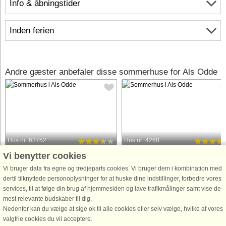
Info & åbningstider
Inden ferien
Andre gæster anbefaler disse sommerhuse for Als Odde
Hus nr: 63752
Hus nr: 4268
Vi benytter cookies
Als Odde
Als Odde
10 personer, 180 m²
10 personer, 187 m²
Vi bruger data fra egne og tredjeparts cookies. Vi bruger dem i kombination med
600 m til kyst.
700 m til kyst.
dertil tilknyttede personoplysninger for at huske dine indstillinger, forbedre vores
services, til at følge din brug af hjemmesiden og lave trafikmålinger samt vise de
Sommerhus med swimmingpool,
Sommerhus med swimmingpool,
mest relevante budskaber til dig.
spabad og sauna og masser af plads
spabad og sauna beliggende i et
Nedenfor kan du vælge at sige ok til alle cookies eller selv vælge, hvilke af vores
beliggende på stor naturgrund ved Als
naturskønt område og i gåafstand til
valgfrie cookies du vil acceptere.
Odde. Huset er med den praktiske
havet ved Als Odde. Lys stue og