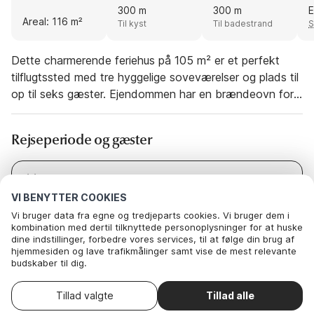
300 m
300 m
E
Areal: 116 m²
Til kyst
Til badestrand
S
Dette charmerende feriehus på 105 m² er et perfekt
tilflugtssted med tre hyggelige soveværelser og plads til
op til seks gæster. Ejendommen har en brændeovn for
en varm og indbydende atmosfære, mens
varmepumpen sørger for komfort hele året rundt.
Rejseperiode og gæster
Internetadgang er tilgængelig, hvilket gør det nemt at
slappe af med film eller holde kontakten med arbejdet.
De store vinduer fylder huset med naturligt lys og
Dato
I dag
-
I morgen
skaber et afslappende miljø for alle. Kun 300 meter fra
VI BENYTTER COOKIES
Gæster
2 Gæster
huset finder du en dejlig strand, hvor du kan nyde
Vi bruger data fra egne og tredjeparts cookies. Vi bruger dem i
kombination med dertil tilknyttede personoplysninger for at huske
svømning eller slappe af ved kysten. Området byder
dine indstillinger, forbedre vores services, til at følge din brug af
også på en charmerende maritim atmosfære med
hjemmesiden og lave trafikmålinger samt vise de mest relevante
caféer, butikker og en hyggelig havn i Juelsminde.
budskaber til dig.
Nedenfor kan du vælge at sige ok til alle cookies eller selv vælge,
Denne feriebolig er ikke tilgængelig på de
Familier vil elske den store have for børn at lege i, og
Skift
hvilke af vores valgfrie cookies du vil acceptere.
datoer
valgte datoer. Prøv andre datoer.
om sommeren er den sydvendte terrasse et fantastisk
Tillad valgte
Tillad alle
. Du kan
Læs mere om vores cookie- og privatlivspolitik
trække dit samtykke tilbage
.
Her
sted at slappe af i solen. Koloniens strand med