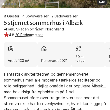
1/40
8 Gæster
4 Soveværelser
2 Badeværelser
·
·
5 stjernet sommerhus i Ålbæk
Ålbæk, Skagen området, Nordjylland
4.8
·
29 Bedømmelser
50 m
Areal: 130 m²
Renoveret 2021
Til kyst
Fantastisk arkitekttegnet og gennemrenoveret
sommerhus med alle moderne tænkelige faciliteter og
rolig beliggenhed i dejligt område i det populære Ålbæk
med havudsigt fra opholdsrum på 1. sal.
Sommerhuset råder over tre gode værelser, hvor det
store værelse har to ovenlysvinduer, hvor I kan kigge på
stjernerne, når lyset sænker sig over Ålbæk.