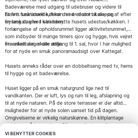
Badeværelse med udgang til udebruser og videre til
husets saunatønde, hvor det er skønt at slappe af efter
Et fint funktionelt køkken med et stort køle- og
en lang dag ved stranden.
fryseskab eller I kan benytte husets udestue/køkken. I
forlængelse af opholdsrummet ligger aktivitetsrummet,
som indbyder til mange timers sjov og hygge, hvis vejret
en enkelt dag skulle drille.
Fra udestuen er der adgang til 1. sal, hvor I har mulighed
for at nyde en smuk panoramaudsigt over Kattegat.
Husets anneks råder over en dobbeltseng med tv, hems
til hygge og et badeværelse.
Huset ligger på en smuk naturgrund lige ned til
vandkanten. Der er luft, lys og rum til leg, afslapning og
til at nyde naturen. På de store terrasser er der altid
muligheder for at nyde solen uanset tid på dagen.
Omgivelserne er virkelig naturskønne. En klitplantage
pryder området, og bare 50 meter fra huset ligger
stranden. Den hvide sandstrand er kilometerlang og
VI BENYTTER COOKIES