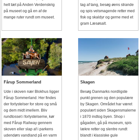
helt tæt på Anden Verdenskrig
tag af tang, besøg øens strande
på museet og gå en af de
og spis velsmagende retter med
mange ruter rundt om museet.
fisk og skaldyr og gerne med et
gram Læsøsalt.
Fårup Sommerland
Skagen
Ude i skoven nær Blokhus ligger
Besøg Danmarks nordligste
Fårup Sommerland. Her findes
punkt grenen og den populære
der forlystelser for store og små
by Skagen. Området har været
og dem midt imellem. Bliv
populært siden Skagensmalerne
rundtosset i forlystelserne, kør
i 1870 indtog byen. Shop i
med Fårup Railway gennem
gågaden, gå på museum, spis
skoven eller slap af i parkens
lækre retter og slentre rundt
udendørs vandland på en varm
blandt i klassiske gule