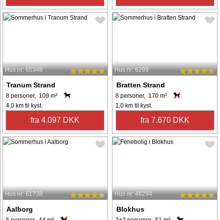
Hus nr: 65348
Hus nr: 6299
Tranum Strand
Bratten Strand
8 personer, 109 m²
8 personer, 170 m²
4,0 km til kyst.
1,0 km til kyst.
fra 4.097 DKK
fra 7.670 DKK
Hus nr: 61738
Hus nr: 46294
Aalborg
Blokhus
5 personer, 44 m²
2+2 personer, 51 m²