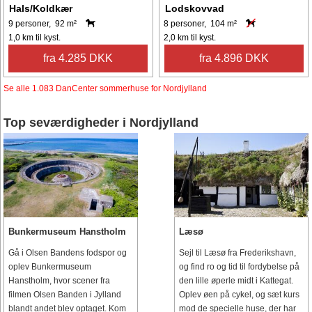
Hals/Koldkær
Lodskovvad
9 personer, 92 m²
8 personer, 104 m²
1,0 km til kyst.
2,0 km til kyst.
fra 4.285 DKK
fra 4.896 DKK
Se alle 1.083 DanCenter sommerhuse for Nordjylland
Top seværdigheder i Nordjylland
Bunkermuseum Hanstholm
Læsø
Gå i Olsen Bandens fodspor og
Sejl til Læsø fra Frederikshavn,
oplev Bunkermuseum
og find ro og tid til fordybelse på
Hanstholm, hvor scener fra
den lille øperle midt i Kattegat.
filmen Olsen Banden i Jylland
Oplev øen på cykel, og sæt kurs
blandt andet blev optaget. Kom
mod de specielle huse, der har