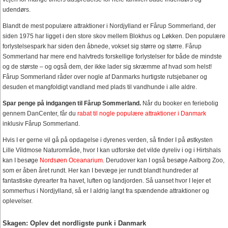
udendørs.
Blandt de mest populære attraktioner i Nordjylland er Fårup Sommerland, der
siden 1975 har ligget i den store skov mellem Blokhus og Løkken. Den populære
forlystelsespark har siden den åbnede, vokset sig større og større. Fårup
Sommerland har mere end halvtreds forskellige forlystelser for både de mindste
og de største – og også dem, der ikke lader sig skræmme af hvad som helst!
Fårup Sommerland råder over nogle af Danmarks hurtigste rutsjebaner og
desuden et mangfoldigt vandland med plads til vandhunde i alle aldre.
Spar penge på indgangen til Fårup Sommerland.
Når du booker en feriebolig
gennem DanCenter, får du
rabat til nogle populære attraktioner i Danmark
inklusiv Fårup Sommerland.
Hvis I er gerne vil gå på opdagelse i dyrenes verden, så finder I på østkysten
Lille Vildmose Naturområde, hvor I kan udforske det vilde dyreliv i og i Hirtshals
kan I besøge
Nordsøen Oceanarium
. Derudover kan I også besøge Aalborg Zoo,
som er åben året rundt. Her kan I bevæge jer rundt blandt hundreder af
fantastiske dyrearter fra havet, luften og landjorden. Så uanset hvor I lejer et
sommerhus i Nordjylland, så er I aldrig langt fra spændende attraktioner og
oplevelser.
Skagen: Oplev det nordligste punk i Danmark