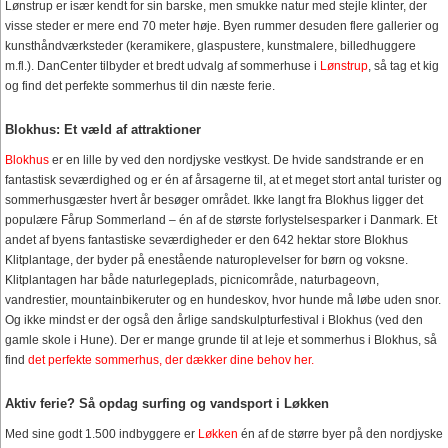
Lønstrup er især kendt for sin barske, men smukke natur med stejle klinter, der
visse steder er mere end 70 meter høje. Byen rummer desuden flere gallerier og
kunsthåndværksteder (keramikere, glaspustere, kunstmalere, billedhuggere
m.fl.). DanCenter tilbyder et bredt udvalg af sommerhuse i
Lønstrup
, så tag et kig
og find det perfekte sommerhus til din næste ferie.
Blokhus: Et væld af attraktioner
Blokhus
er en lille by ved den nordjyske vestkyst. De hvide sandstrande er en
fantastisk seværdighed og er én af årsagerne til, at et meget stort antal turister og
sommerhusgæster hvert år besøger området. Ikke langt fra Blokhus ligger det
populære Fårup Sommerland – én af de største forlystelsesparker i Danmark. Et
andet af byens fantastiske seværdigheder er den 642 hektar store Blokhus
Klitplantage, der byder på enestående naturoplevelser for børn og voksne.
Klitplantagen har både naturlegeplads, picnicområde, naturbageovn,
vandrestier, mountainbikeruter og en hundeskov, hvor hunde må løbe uden snor.
Og ikke mindst er der også den årlige sandskulpturfestival i Blokhus (ved den
gamle skole i Hune). Der er mange grunde til at leje et sommerhus i Blokhus, så
find
det perfekte sommerhus, der dækker dine behov her.
Aktiv ferie? Så opdag surfing og vandsport i Løkken
Med sine godt 1.500 indbyggere er
Løkken
én af de større byer på den nordjyske