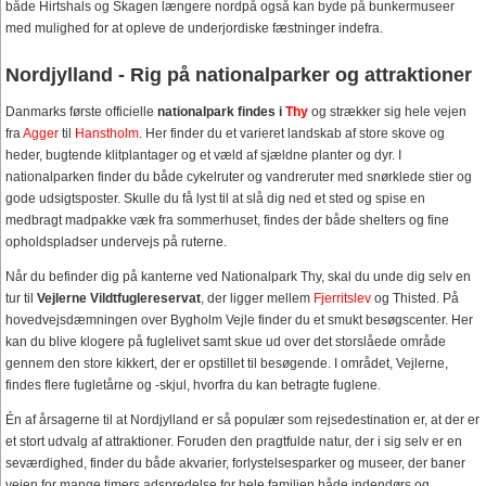
både Hirtshals og Skagen længere nordpå også kan byde på bunkermuseer
med mulighed for at opleve de underjordiske fæstninger indefra.
Nordjylland - Rig på nationalparker og attraktioner
Danmarks første officielle
nationalpark findes i
Thy
og strækker sig hele vejen
fra
Agger
til
Hanstholm
. Her finder du et varieret landskab af store skove og
heder, bugtende klitplantager og et væld af sjældne planter og dyr. I
nationalparken finder du både cykelruter og vandreruter med snørklede stier og
gode udsigtsposter. Skulle du få lyst til at slå dig ned et sted og spise en
medbragt madpakke væk fra sommerhuset, findes der både shelters og fine
opholdspladser undervejs på ruterne.
Når du befinder dig på kanterne ved Nationalpark Thy, skal du unde dig selv en
tur til
Vejlerne Vildtfuglereservat
, der ligger mellem
Fjerritslev
og Thisted. På
hovedvejsdæmningen over Bygholm Vejle finder du et smukt besøgscenter. Her
kan du blive klogere på fuglelivet samt skue ud over det storslåede område
gennem den store kikkert, der er opstillet til besøgende. I området, Vejlerne,
findes flere fugletårne og -skjul, hvorfra du kan betragte fuglene.
Én af årsagerne til at Nordjylland er så populær som rejsedestination er, at der er
et stort udvalg af attraktioner. Foruden den pragtfulde natur, der i sig selv er en
seværdighed, finder du både akvarier, forlystelsesparker og museer, der baner
vejen for mange timers adspredelse for hele familien både indendørs og