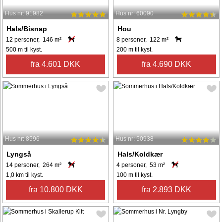
Hus nr: 91982
Hus nr: 60090
Hals/Bisnap
Hou
12 personer, 146 m²
8 personer, 122 m²
500 m til kyst.
200 m til kyst.
fra 4.601 DKK
fra 4.690 DKK
Hus nr: 8596
Hus nr: 50938
Lyngså
Hals/Koldkær
14 personer, 264 m²
4 personer, 53 m²
1,0 km til kyst.
100 m til kyst.
fra 10.800 DKK
fra 2.893 DKK