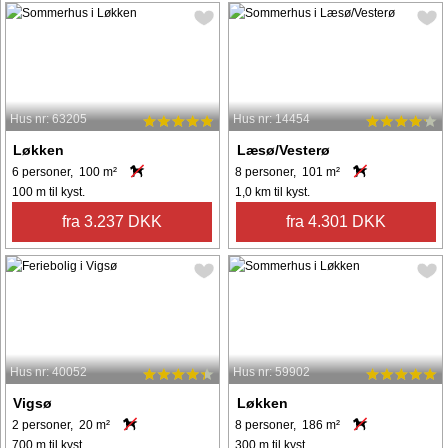
Hus nr: 63205
Hus nr: 14454
Løkken
Læsø/Vesterø
6 personer, 100 m²
8 personer, 101 m²
100 m til kyst.
1,0 km til kyst.
fra 3.237 DKK
fra 4.301 DKK
Hus nr: 40052
Hus nr: 59902
Vigsø
Løkken
2 personer, 20 m²
8 personer, 186 m²
700 m til kyst.
300 m til kyst.