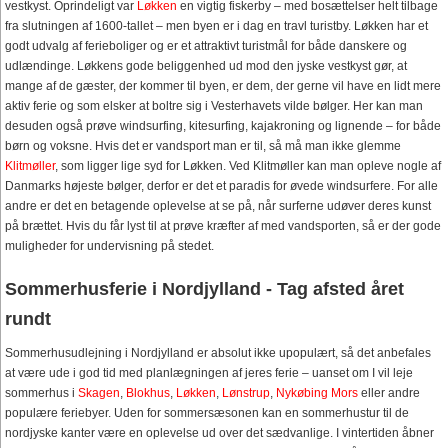
vestkyst. Oprindeligt var
Løkken
en vigtig fiskerby – med bosættelser helt tilbage
fra slutningen af 1600-tallet – men byen er i dag en travl turistby. Løkken har et
godt udvalg af ferieboliger og er et attraktivt turistmål for både danskere og
udlændinge. Løkkens gode beliggenhed ud mod den jyske vestkyst gør, at
mange af de gæster, der kommer til byen, er dem, der gerne vil have en lidt mere
aktiv ferie og som elsker at boltre sig i Vesterhavets vilde bølger. Her kan man
desuden også prøve windsurfing, kitesurfing, kajakroning og lignende – for både
børn og voksne. Hvis det er vandsport man er til, så må man ikke glemme
Klitmøller
, som ligger lige syd for Løkken. Ved Klitmøller kan man opleve nogle af
Danmarks højeste bølger, derfor er det et paradis for øvede windsurfere. For alle
andre er det en betagende oplevelse at se på, når surferne udøver deres kunst
på brættet. Hvis du får lyst til at prøve kræfter af med vandsporten, så er der gode
muligheder for undervisning på stedet.
Sommerhusferie i Nordjylland - Tag afsted året
rundt
Sommerhusudlejning i Nordjylland er absolut ikke upopulært, så det anbefales
at være ude i god tid med planlægningen af jeres ferie – uanset om I vil leje
sommerhus i
Skagen
,
Blokhus
,
Løkken
,
Lønstrup
,
Nykøbing Mors
eller andre
populære feriebyer. Uden for sommersæsonen kan en sommerhustur til de
nordjyske kanter være en oplevelse ud over det sædvanlige. I vintertiden åbner