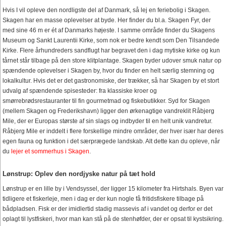
Hvis I vil opleve den nordligste del af Danmark, så lej en feriebolig i Skagen.
Skagen har en masse oplevelser at byde. Her finder du bl.a. Skagen Fyr, der
med sine 46 m er ét af Danmarks højeste. I samme område finder du Skagens
Museum og Sankt Laurentii Kirke, som nok er bedre kendt som Den Tilsandede
Kirke. Flere århundreders sandflugt har begravet den i dag mytiske kirke og kun
tårnet står tilbage på den store klitplantage. Skagen byder udover smuk natur op
spændende oplevelser i Skagen by, hvor du finder en helt særlig stemning og
lokalkultur. Hvis det er det gastronomiske, der trækker, så har Skagen by et stort
udvalg af spændende spisesteder: fra klassiske kroer og
smørrebrødsrestauranter til fin gourmetmad og fiskebutikker. Syd for Skagen
(mellem Skagen og Frederikshavn) ligger den ørkenagtige vandreklit Råbjerg
Mile, der er Europas største af sin slags og indbyder til en helt unik vandretur.
Råbjerg Mile er inddelt i flere forskellige mindre områder, der hver især har deres
egen fauna og funktion i det særprægede landskab. Alt dette kan du opleve, når
du
lejer et sommerhus i Skagen
.
Lønstrup: Oplev den nordjyske natur på tæt hold
Lønstrup er en lille by i Vendsyssel, der ligger 15 kilometer fra Hirtshals. Byen var
tidligere et fiskerleje, men i dag er der kun nogle få fritidsfiskere tilbage på
bådpladsen. Fisk er der imidlertid stadig massevis af i vandet og derfor er det
oplagt til lystfiskeri, hvor man kan stå på de stenhøfder, der er opsat til kystsikring.