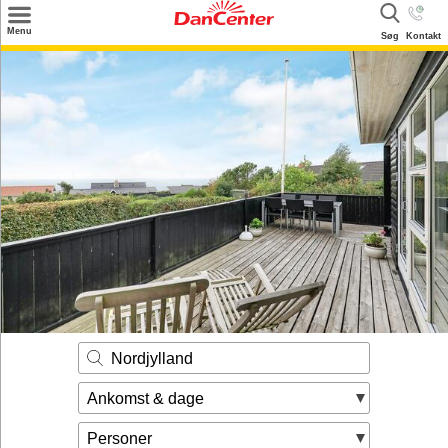
×
Menu
Søg
Kontakt
Søg
Tilbud
Destinationer
Inspiration
Info
Kontakt
Udlejning af sommerhus
Ejer
Nordjylland
Ankomst & dage
Personer