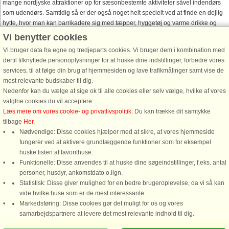
mange nordjyske attraktioner op for sæsonbestemte aktiviteter såvel indendørs
som udendørs. Samtidig så er der også noget helt specielt ved at finde en dejlig
hytte, hvor man kan barrikadere sig med tæpper, hyggetøj og varme drikke og
kigge ud på den kolde, smukke natur. Så der er intet til hinder for at tage i
Vi benytter cookies
sommerhus til vinter, forår, sommer eller efterår.
Vi bruger data fra egne og tredjeparts cookies. Vi bruger dem i kombination med
Lidt syd på kan man også besøge
Fur
, som er en ø beliggende i Limfjorden,
dertil tilknyttede personoplysninger for at huske dine indstillinger, forbedre vores
kendt for sine unikke molerklinter og fossile fund. Øen er et populært turistmål
services, til at følge din brug af hjemmesiden og lave trafikmålinger samt vise de
med en rig natur og kulturhistorie.
mest relevante budskaber til dig.
Nedenfor kan du vælge at sige ok til alle cookies eller selv vælge, hvilke af vores
Danland Feriecentre i Nordjylland
valgfrie cookies du vil acceptere.
Læs mere om vores cookie- og privatlivspolitik
. Du kan trække dit samtykke
Hvis I gerne vil bo i en ferielejlighed med hurtig adgang til en masse
tilbage
Her
.
fællesfaciliteter, så har Danland Feriecenter hele 7 feriecentre i Nordjylland. Alle
Nødvendige: Disse cookies hjælper med at sikre, at vores hjemmeside
feriecentre ligger ude i den fantastiske danske natur og tæt ved havet. Besøg
fungerer ved at aktivere grundlæggende funktioner som for eksempel
bl.a. Danlands feriecentre i Sæby, Blokhus og Vigsø. Se alle Danlands
huske listen af favorithuse.
feriecentre i Nordjylland
her.
Funktionelle: Disse anvendes til at huske dine søgeindstillinger, f.eks. antal
personer, husdyr, ankomstdato o.lign.
Feriehus Jylland
Statistisk: Disse giver mulighed for en bedre brugeroplevelse, da vi så kan
vide hvilke huse som er de mest interessante.
Det er nemt at finde gode
feriehuse
i hele Jylland, da vi har mange sommerhuse
Markedsføring: Disse cookies gør det muligt for os og vores
til leje i Jylland, så det er oplagt, hvis man også vil holde ferie mere sydpå end
Ring for at bestille
samarbejdspartnere at levere det mest relevante indhold til dig.
den nordligste del.