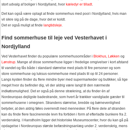
stort udvalg af boliger i Nordjylland, hvor
kæledyr er tilladt
.
Det kan også være oplagt at finde sommerhus med pool i Nordjylland, hvis man
vil sikre sig på de dage, hvor det er koldt.
Det er også muligt at finde
langtidsleje
.
Find sommerhuse til leje ved Vesterhavet i
Nordjylland
Ved Vesterhavet finder du populære sommerhusområder i
Blokhus
,
Løkken
og
Lønstrup
. Mange af disse sommerhuse ligger i fredelige omgivelser i kort afstand
til vandet og fås både i standard størrelse med plads til fire personer og som
store sommerhuse og luksus-sommerhuse med plads til op til 24 personer.
Langs kysten finder du flere mindre byer med supermarkeder og butikker, så lige
meget hvor du befinder dig, vil der aldrig være langt til den nærmeste
indkøbsmulighed. Det er også på denne strækning, at du finder én af
Nordeuropas dejligste badestrande, som hvert år trækker vandglade gæster til
sommerhusene i omegnen. Strandens størrelse, bredde og børnevenlighed
betyder, at den aldrig føles overrendt med mennesker. På flere dele af stranden
kan du finde flere fascinerende levn fra fortiden i form af efterladte bunkere fra 2.
verdenskrig. I Hanstholm ligger det historiske Museumscenter, hvor du kan gå på
opdagelse i Nordeuropas største befæstningsanlæg under 2. verdenskrig, mens