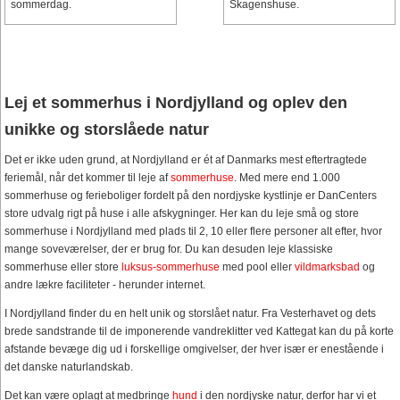
sommerdag.
Skagenshuse.
Lej et sommerhus i Nordjylland og oplev den
unikke og storslåede natur
Det er ikke uden grund, at Nordjylland er ét af Danmarks mest eftertragtede
feriemål, når det kommer til leje af
sommerhuse
. Med mere end 1.000
sommerhuse og ferieboliger fordelt på den nordjyske kystlinje er DanCenters
store udvalg rigt på huse i alle afskygninger. Her kan du leje små og store
sommerhuse i Nordjylland med plads til 2, 10 eller flere personer alt efter, hvor
mange soveværelser, der er brug for. Du kan desuden leje klassiske
sommerhuse eller store
luksus-sommerhuse
med pool eller
vildmarksbad
og
andre lækre faciliteter - herunder internet.
I Nordjylland finder du en helt unik og storslået natur. Fra Vesterhavet og dets
brede sandstrande til de imponerende vandreklitter ved Kattegat kan du på korte
afstande bevæge dig ud i forskellige omgivelser, der hver især er enestående i
det danske naturlandskab.
Det kan være oplagt at medbringe
hund
i den nordjyske natur, derfor har vi et