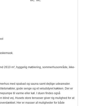
WC
WC
bol
vaskemask.
rgrund 2610 m², hyggelig møblering, sommerhusområde, ikke-
sommerhus med spabad og sauna samt dejlige udearealer.
itetsmøbler, gode senge og et veludstyret køkken. Der er
epumpe til varme eller køl. I stuen findes også
 blind vej. Husets store terrasser giver rig mulighed for at
 overdækket. Her er masser af muligheder for både