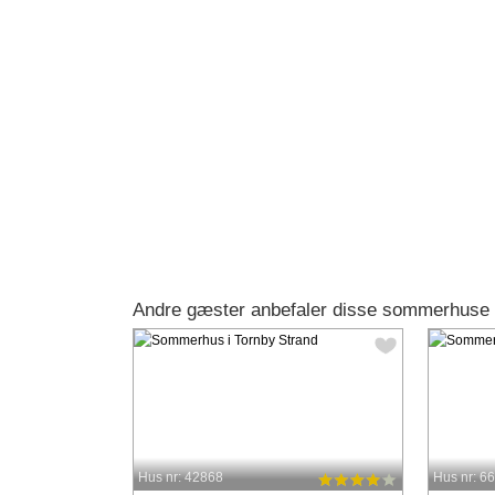
Andre gæster anbefaler disse sommerhuse 
Hus nr: 42868
Hus nr: 6