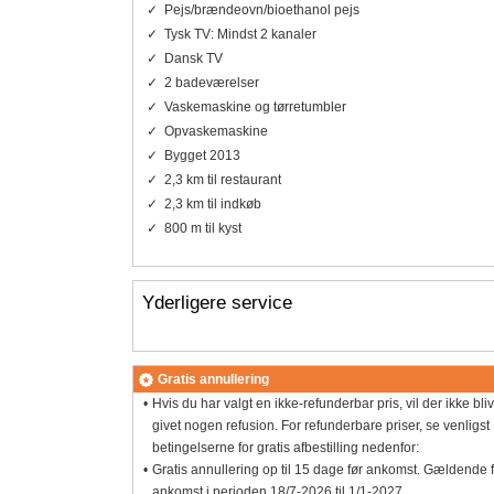
Pejs/brændeovn/bioethanol pejs
Tysk TV: Mindst 2 kanaler
Dansk TV
2 badeværelser
Vaskemaskine og tørretumbler
Opvaskemaskine
Bygget 2013
2,3 km til restaurant
2,3 km til indkøb
800 m til kyst
Yderligere service
Gratis annullering
Hvis du har valgt en ikke-refunderbar pris, vil der ikke bli
givet nogen refusion. For refunderbare priser, se venligst
betingelserne for gratis afbestilling nedenfor:
Gratis annullering op til 15 dage før ankomst. Gældende 
ankomst i perioden 18/7-2026 til 1/1-2027