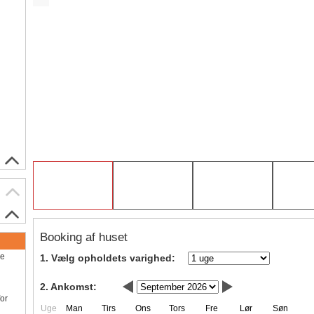
Booking af huset
ve
1. Vælg opholdets varighed:
2. Ankomst:
for
Uge
Man
Tirs
Ons
Tors
Fre
Lør
Søn