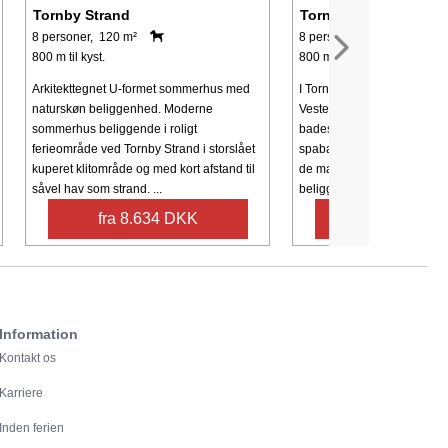
Tornby Strand
Tornby Strand
8 personer, 120 m²
8 personer, 135 m²
800 m til kyst.
800 m til kyst.
Arkitekttegnet U-formet sommerhus med
I Tornby tæt på det fascine
naturskøn beliggenhed. Moderne
Vesterhavet med den flotte
sommerhus beliggende i roligt
badestrand finder I dette
ferieområde ved Tornby Strand i storslået
spabad og sauna samt masse
kuperet klitområde og med kort afstand til
de mange store vinduer og 
såvel hav som strand. ...
beliggenhed på ...
fra 8.634 DKK
fra 3.498 
Information
Kontakt os
Karriere
Inden ferien