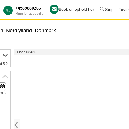
+4589880266
Book dit ophold her
Søg
Favori
Ring for at bestille
en
,
Nordjylland
,
Danmark
Husnr. 08436
af 5.0
00 m