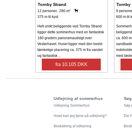
Tornby Strand
Tornby 
12 personer, 280 m²
9 persone
375 m til kyst.
600 m til k
Helt unikt beliggende ved Tornby Strand
Sommerhu
ligger dette sommerhus med en fantastisk
beliggend
180 graders panoramaudsigt over
ca. 600 me
Vesterhavet. Huset ligger med den bedst
sandbades
tænkelige placering ca. 375 m fra vandet
indeholde
og fantastisk ...
med læders
fra 10.105 DKK
Udlejning af sommerhus
Søg
Udlejning Sommerhus
Søg o
Hvad kan jeg tjene på udlejning?
Din
F
Beskatning af udlejning
Besti