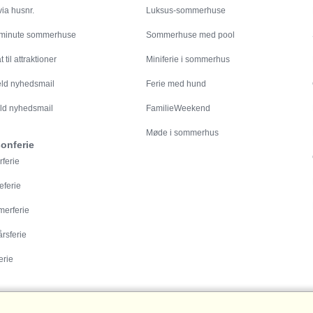
ia husnr.
Luksus-sommerhuse
 minute sommerhuse
Sommerhuse med pool
 til attraktioner
Miniferie i sommerhus
eld nyhedsmail
Ferie med hund
ld nyhedsmail
FamilieWeekend
Møde i sommerhus
onferie
rferie
eferie
erferie
årsferie
erie