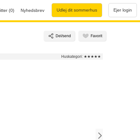
Udlej dit sommerhus
Ejer login
tter (0)
Nyhedsbrev
Huskategori:
★★★★★