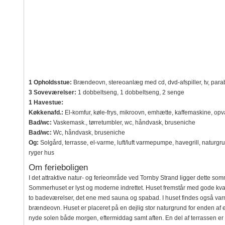
1 Opholdsstue:
Brændeovn, stereoanlæg med cd, dvd-afspiller, tv, para
3 Soveværelser:
1 dobbeltseng, 1 dobbeltseng, 2 senge
1 Havestue:
Køkkenafd.:
El-komfur, køle-frys, mikroovn, emhætte, kaffemaskine, op
Bad/wc:
Vaskemask., tørretumbler, wc, håndvask, bruseniche
Bad/wc:
Wc, håndvask, bruseniche
Og:
Solgård, terrasse, el-varme, luft/luft varmepumpe, havegrill, natu
ryger hus
Om ferieboligen
I det attraktive natur- og ferieområde ved Tornby Strand ligger dette 
Sommerhuset er lyst og moderne indrettet. Huset fremstår med gode kval
to badeværelser, det ene med sauna og spabad. I huset findes også varm
brændeovn. Huset er placeret på en dejlig stor naturgrund for enden af en
nyde solen både morgen, eftermiddag samt aften. En del af terrassen er