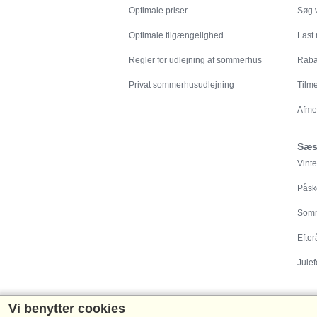
Optimale priser
Søg v
Optimale tilgængelighed
Last
Regler for udlejning af sommerhus
Rabat
Privat sommerhusudlejning
Tilm
Afme
Sæs
Vinte
Påsk
Somm
Efter
Julef
Vi benytter cookies