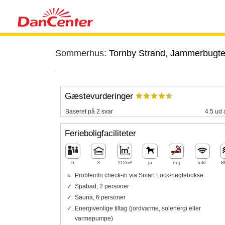
Sommerhus:
Tornby Strand
,
Jammerbugt
.
Gæstevurderinger
Baseret på 2 svar
4.5 ud 
Ferieboligfaciliteter
6
3
112m²
ja
nej
Inkl.
8
Problemfri check-in via Smart Lock-nøglebokse
Spabad, 2 personer
Sauna, 6 personer
Energivenlige tiltag (jordvarme, solenergi eller
varmepumpe)