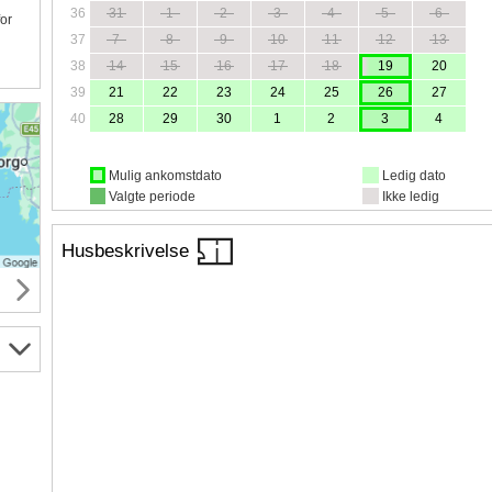
36
31
1
2
3
4
5
6
for
37
7
8
9
10
11
12
13
38
14
15
16
17
18
19
20
39
21
22
23
24
25
26
27
40
28
29
30
1
2
3
4
Mulig ankomstdato
Ledig dato
Valgte periode
Ikke ledig
Husbeskrivelse