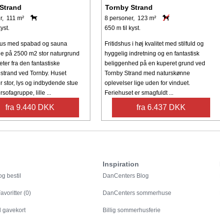
Strand
Tornby Strand
r, 111 m²
8 personer, 123 m²
yst.
650 m til kyst.
s med spabad og sauna
Fritidshus i høj kvalitet med stilfuld og
e på 2500 m2 stor naturgrund
hyggelig indretning og en fantastisk
ter fra den fantastiske
beliggenhed på en kuperet grund ved
trand ved Tornby. Huset
Tornby Strand med naturskønne
r stor, lys og indbydende stue
oplevelser lige uden for vinduet.
ofagruppe, lille ...
Feriehuset er smagfuldt ...
fra 9.440 DKK
fra 6.437 DKK
Inspiration
g bestil
DanCenters Blog
avoritter (0)
DanCenters sommerhuse
l gavekort
Billig sommerhusferie