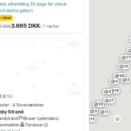
atis afbestilling 35 dage før check-
od ekstra gebyr)
 rabat
3.695 DKK
1 DKK
i 7 nætter
77
13
43
3
4
19
4
4.9
(
18
)
27
33
ster
·
4 Soveværelser
nby Strand
3
11
andstrand
Bruser (udendørs)
13
avemøbler
Terrasse
+
31