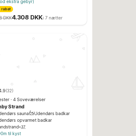
od ekstra gebyr)
 rabat
4.308 DKK
8 DKK
i 7 nætter
4.9
(
32
)
ster
·
4 Soveværelser
nby Strand
dendørs sauna
Udendørs badkar
dendørs opvarmet badkar
andstrand
+
37
0m til kyst