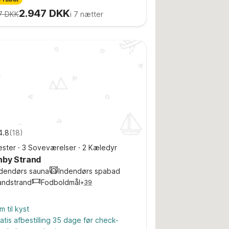
2.947 DKK
7 DKK
i 7 nætter
4.8
(
18
)
ster
·
3 Soveværelser
·
2 Kæledyr
nby Strand
ndendørs sauna
Indendørs spabad
andstrand
Fodboldmål
+
39
m til kyst
atis afbestilling 35 dage før check-