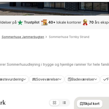
ldelser på
40+
lokale kontorer
70
års eksp
Sommerhuse Jammerbugten
Sommerhuse Tornby Strand
terer Sommerhusudlejning i trygge og hjemlige rammer for hele famil
æstevurdering
Soveværelser
Badeværelser
F
ark
Skjul kort