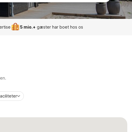
ertise
5 mio.+
gæster har boet hos os
ien.
aciliteter