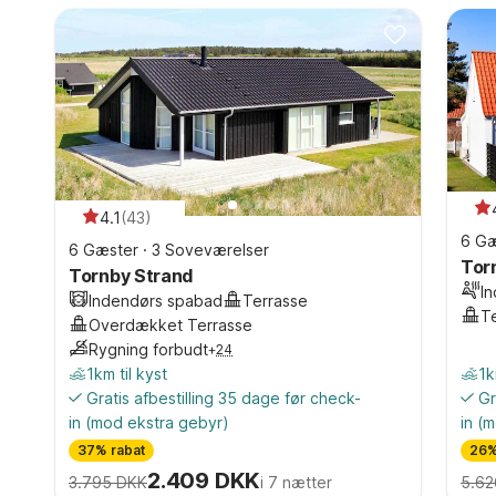
4.1
(
43
)
6 Gæ
6 Gæster
·
3 Soveværelser
Tor
Tornby Strand
I
Indendørs spabad
Terrasse
T
Overdækket Terrasse
Rygning forbudt
+
24
1km til kyst
1k
Gratis afbestilling 35 dage før check-
Gr
in
(mod ekstra gebyr)
in
(m
37% rabat
26%
2.409 DKK
3.795 DKK
i 7 nætter
5.62