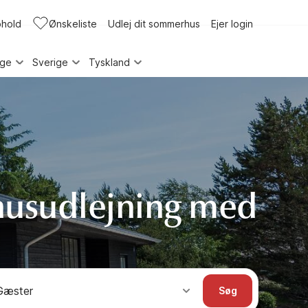
phold
Ønskeliste
Udlej dit sommerhus
Ejer login
rge
Sverige
Tyskland
husudlejning med
Gæster
Søg