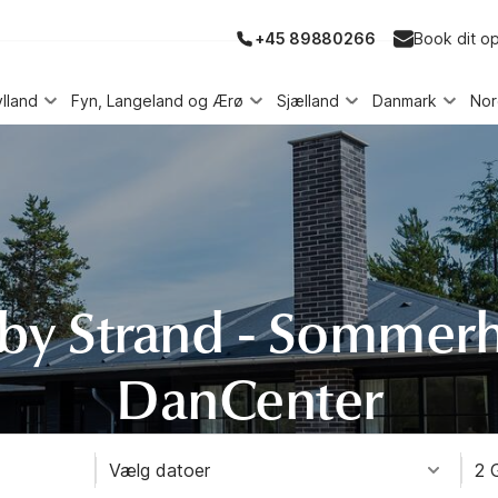
+45 89880266
Book dit o
ylland
Fyn, Langeland og Ærø
Sjælland
Danmark
No
y Strand - Sommer
DanCenter
Vælg datoer
2 