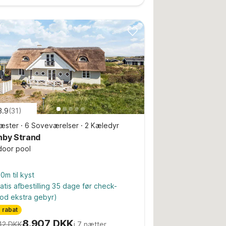
3.9
(
31
)
æster
·
6 Soveværelser
·
2 Kæledyr
nby Strand
door pool
0m til kyst
atis afbestilling 35 dage før check-
od ekstra gebyr)
 rabat
8.907 DKK
12 DKK
i 7 nætter