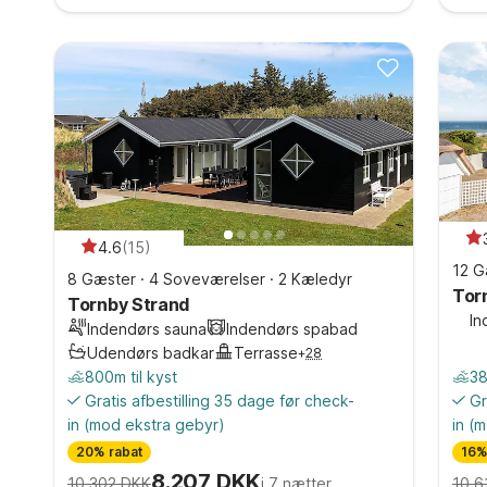
4.6
(
15
)
12 G
8 Gæster
·
4 Soveværelser
·
2 Kæledyr
Tor
Tornby Strand
In
Indendørs sauna
Indendørs spabad
Udendørs badkar
Terrasse
+
28
800m til kyst
38
Gratis afbestilling 35 dage før check-
Gr
in
(mod ekstra gebyr)
in
(m
20% rabat
16%
8.207 DKK
10.302 DKK
i 7 nætter
10.6