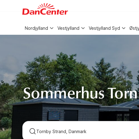
WIZARD MEMBER
Nordjylland
Vestjylland
Vestjylland Syd
Østj
Sommerhus Tornb