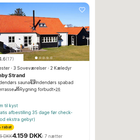
4.6
(
17
)
ster
·
3 Soveværelser
·
2 Kæledyr
nby Strand
ndendørs sauna
Indendørs spabad
errasse
Rygning forbudt
+
26
m til kyst
atis afbestilling 35 dage før check-
od ekstra gebyr)
 rabat
4.159 DKK
6 DKK
i 7 nætter