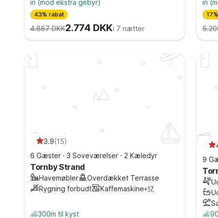
in
(mod ekstra gebyr)
in
(m
43% rabat
17%
2.774 DKK
4.887 DKK
i 7 nætter
5.20
3.9
(
15
)
6 Gæster
·
3 Soveværelser
·
2 Kæledyr
9 Gæ
Tornby Strand
Tor
Havemøbler
Overdækket Terrasse
U
Rygning forbudt
Kaffemaskine
+
17
U
S
300m til kyst
90