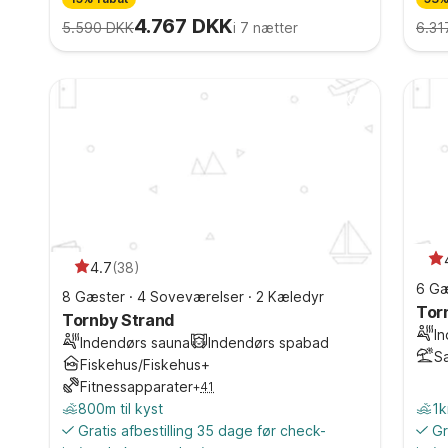
4.767 DKK
5.590 DKK
i 7 nætter
6.31
4.7
(
38
)
6 Gæ
8 Gæster
·
4 Soveværelser
·
2 Kæledyr
Tor
Tornby Strand
I
Indendørs sauna
Indendørs spabad
S
Fiskehus/Fiskehus+
Fitnessapparater
+
41
800m til kyst
1k
Gratis afbestilling 35 dage før check-
Gr