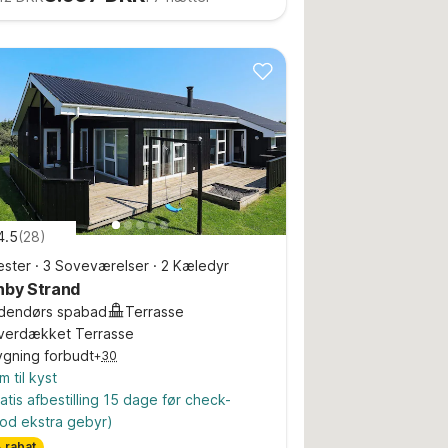
4.5
(
28
)
ster
·
3 Soveværelser
·
2 Kæledyr
nby Strand
ndendørs spabad
Terrasse
verdækket Terrasse
ygning forbudt
+
30
m til kyst
atis afbestilling 15 dage før check-
od ekstra gebyr)
 rabat