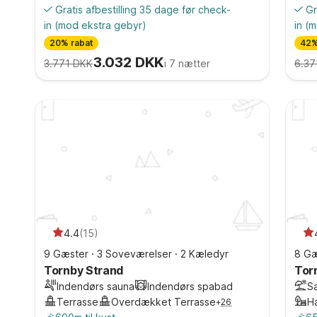
Gratis afbestilling 35 dage før check-
Gr
in
(mod ekstra gebyr)
in
(m
20% rabat
42%
3.032 DKK
3.771 DKK
i 7 nætter
6.37
4.4
(
15
)
9 Gæster
·
3 Soveværelser
·
2 Kæledyr
8 Gæ
Tornby Strand
Tor
Indendørs sauna
Indendørs spabad
S
Terrasse
Overdækket Terrasse
H
+
26