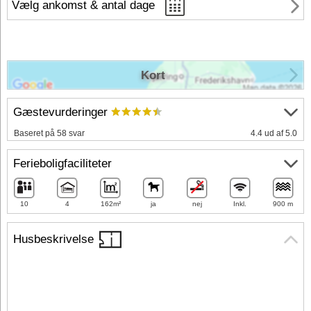
Vælg ankomst & antal dage
Kort
Gæstevurderinger
Baseret på 58 svar
4.4 ud af 5.0
Ferieboligfaciliteter
10
4
162m²
ja
nej
Inkl.
900 m
Husbeskrivelse