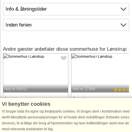
Info & åbningstider
Inden ferien
Andre gæster anbefaler disse sommerhuse for Lønstrup
Hus nr: 65512
Hus nr: 27504
Lønstrup
Lønstrup
Vi benytter cookies
7 personer, 119 m²
10 personer, 138 m²
123 m til kyst.
900 m til kyst.
Vi bruger data fra egne og tredjeparts cookies. Vi bruger dem i kombination med
dertil tilknyttede personoplysninger for at huske dine indstillinger, forbedre vores
Drømmer du om en ferie tæt på havet,
På en plænegrund i den hyggelige
services, til at følge din brug af hjemmesiden og lave trafikmålinger samt vise de
omgivet af smuk natur og med plads til
badeby Lønstrup ligger dette
mest relevante budskaber til dig.
hele familien? Dette skønne og
velindrettede swimmingpoolhus, der