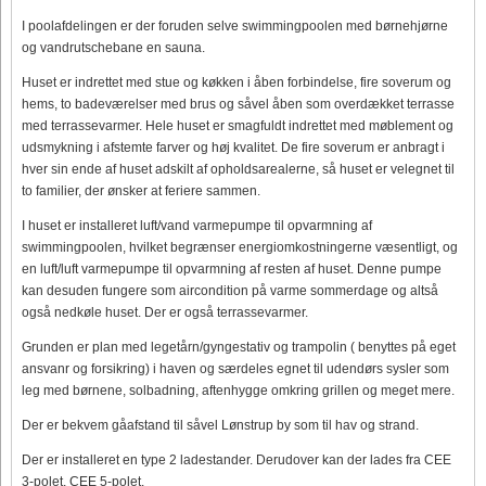
I poolafdelingen er der foruden selve swimmingpoolen med børnehjørne
og vandrutschebane en sauna.
Huset er indrettet med stue og køkken i åben forbindelse, fire soverum og
hems, to badeværelser med brus og såvel åben som overdækket terrasse
med terrassevarmer. Hele huset er smagfuldt indrettet med møblement og
udsmykning i afstemte farver og høj kvalitet. De fire soverum er anbragt i
hver sin ende af huset adskilt af opholdsarealerne, så huset er velegnet til
to familier, der ønsker at feriere sammen.
I huset er installeret luft/vand varmepumpe til opvarmning af
swimmingpoolen, hvilket begrænser energiomkostningerne væsentligt, og
en luft/luft varmepumpe til opvarmning af resten af huset. Denne pumpe
kan desuden fungere som aircondition på varme sommerdage og altså
også nedkøle huset. Der er også terrassevarmer.
Grunden er plan med legetårn/gyngestativ og trampolin ( benyttes på eget
ansvanr og forsikring) i haven og særdeles egnet til udendørs sysler som
leg med børnene, solbadning, aftenhygge omkring grillen og meget mere.
Der er bekvem gåafstand til såvel Lønstrup by som til hav og strand.
Der er installeret en type 2 ladestander. Derudover kan der lades fra CEE
3-polet, CEE 5-polet.