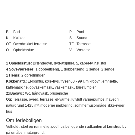
B
Bad
P
Pool
K
Køkken
S
Sauna
OT
Overdækket terrasse
TE
Terrasse
O
Opholdsstue
V
Værelse
1 Opholdsstue:
Brændeovn, dvd-afspiller, tv, kabel-tv, høj stol
4 Soveværelser:
1 dobbeltseng, 1 dobbeltseng, 2 senge, 2 senge
1 Hems:
2 opredninger
Køkkenafd.:
El-komfur, køle-frys, fryser 60 - 99 l, mikroovn, emhætte,
kaffemaskine, opvaskemask., vaskemask., tørretumbler
2xBad/wc:
Wc, håndvask, bruseniche
Og:
Terrasse, overd. terrasse, el-varme, luft/luft varmepumpe, havegrill,
naturgrund 1425 m², moderne møblering, sommerhusområde, ikke-ryger
hus
Om ferieboligen
Velholdt, stort og rummeligt poolhus beliggende i udkanten af Lønstrup by
på en åben naturgrund.