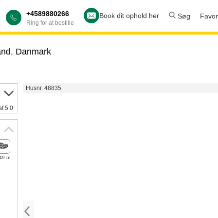
+4589880266
Book dit ophold her
Søg
Favori
Ring for at bestille
and
,
Danmark
Husnr. 48835
af 5.0
49 m