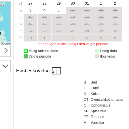
31
27
28
29
30
31
1
2
32
3
4
5
6
7
8
9
33
10
11
12
13
14
15
16
34
17
18
19
20
21
22
23
35
24
25
26
27
28
29
30
36
31
1
2
3
4
5
6
Ferieboligen er ikke ledig i den valgte periode.
Mulig ankomstdato
Ledig dato
Valgte periode
Ikke ledig
Husbeskrivelse
B
Bad
E
Entré
K
Køkken
OT
Overdækket terrasse
O
Opholdsstue
SP
Spisestue
TE
Terrasse
V
Værelse