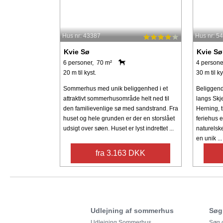
Hus nr: 43387
Hus nr: 5
Kvie Sø
Kvie Sø
6 personer, 70 m²
4 persone
20 m til kyst.
30 m til ky
Sommerhus med unik beliggenhed i et
Beliggend
attraktivt sommerhusområde helt ned til
langs Skje
den familievenlige sø med sandstrand. Fra
Herning, t
huset og hele grunden er der en storslået
feriehus e
udsigt over søen. Huset er lyst indrettet ...
naturelsk
en unik ...
fra 3.163 DKK
Udlejning af sommerhus
Søg
Udlejning Sommerhus
Søg o