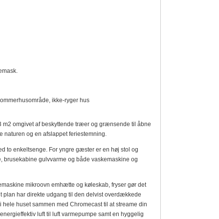
kemask.
 sommerhusområde, ikke-ryger hus
3 m2 omgivet af beskyttende træer og grænsende til åbne
de naturen og en afslappet feriestemning.
 to enkeltsenge. For yngre gæster er en høj stol og
e, brusekabine gulvvarme og både vaskemaskine og
maskine mikroovn emhætte og køleskab, fryser gør det
t plan har direkte udgang til den delvist overdækkede
ig i hele huset sammen med Chromecast til at streame din
ergieffektiv luft til luft varmepumpe samt en hyggelig