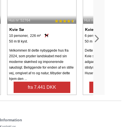
Hus nr: 52764
Hus nr: 36134
Kvie Sø
Kvie Sø
10 personer, 226 m²
6 personer, 122 m²
50 m til kyst.
50 m til kyst.
Velkommen til dette nybyggede hus fra
Dette sommerhus ligger me
2024, som pryder landskabet med sin
Kvie sø. Stor, velplejet gru
moderne skønhed og imponerende
adgang til søen. Rundt om 
søudsigt. Beliggende for enden af ​​en stille
stistystem, som indbyder til
vej, omgivet af ro og natur, tilbyder dette
Huset indbyder til gæster, s
hjem den ...
fra 7.441 DKK
fra 3.508 
Information
Kontakt os