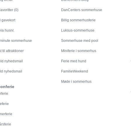
avoritter (0)
DanCenters sommerhuse
l gavekort
Billig sommerhusferie
ia husnr.
Luksus-sommerhuse
 minute sommerhuse
Sommerhuse med pool
 til attraktioner
Miniferie i sommerhus
eld nyhedsmail
Ferie med hund
ld nyhedsmail
FamilieWeekend
Møde i sommerhus
onferie
rferie
eferie
erferie
årsferie