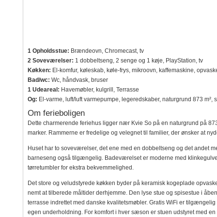
1 Opholdsstue:
Brændeovn, Chromecast, tv
2 Soveværelser:
1 dobbeltseng, 2 senge og 1 køje, PlayStation, tv
Køkken:
El-komfur, køleskab, køle-frys, mikroovn, kaffemaskine, opvas
Bad/wc:
Wc, håndvask, bruser
1 Udeareal:
Havemøbler, kulgrill, Terrasse
Og:
El-varme, luft/luft varmepumpe, legeredskaber, naturgrund 873 m²,
Om ferieboligen
Dette charmerende feriehus ligger nær Kvie So på en naturgrund på 87
marker. Rammerne er fredelige og velegnet til familier, der ønsker at ny
Huset har to soveværelser, det ene med en dobbeltseng og det andet med
barneseng også tilgængelig. Badeværelset er moderne med klinkegulv
tørretumbler for ekstra bekvemmelighed.
Det store og veludstyrede køkken byder på keramisk kogeplade opvaske
nemt at tilberede måltider derhjemme. Den lyse stue og spisestue i åben
terrasse indrettet med danske kvalitetsmøbler. Gratis WiFi er tilgængel
egen underholdning. For komfort i hver sæson er stuen udstyret med en en