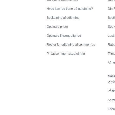
Hvad kan jeg tjene på udlejning?
Din
F
Beskatning af udlejning
Besti
Optimale priser
Søg v
Optimale tilgængelighed
Last
Regler for udlejning af sommerhus
Rabat
Privat sommerhusudlejning
Tilm
Afme
Sæs
Vinte
Påsk
Somm
Efter