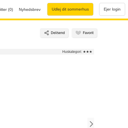
Udlej dit sommerhus
Ejer login
tter (0)
Nyhedsbrev
Huskategori:
★★★