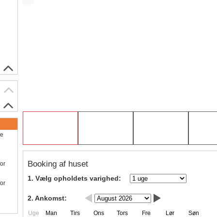
ve
Booking af huset
for
1. Vælg opholdets varighed:
for
2. Ankomst:
Uge
Man
Tirs
Ons
Tors
Fre
Lør
Søn