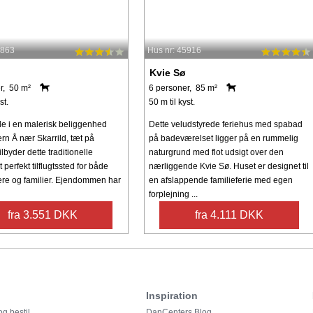
4863
Hus nr: 45916
Kvie Sø
r, 50 m²
6 personer, 85 m²
st.
50 m til kyst.
e i en malerisk beliggenhed
Dette veludstyrede feriehus med spabad
rn Å nær Skarrild, tæt på
på badeværelset ligger på en rummelig
ilbyder dette traditionelle
naturgrund med flot udsigt over den
t perfekt tilflugtssted for både
nærliggende Kvie Sø. Huset er designet til
ere og familier. Ejendommen har
en afslappende familieferie med egen
forplejning ...
fra 3.551 DKK
fra 4.111 DKK
Inspiration
g bestil
DanCenters Blog