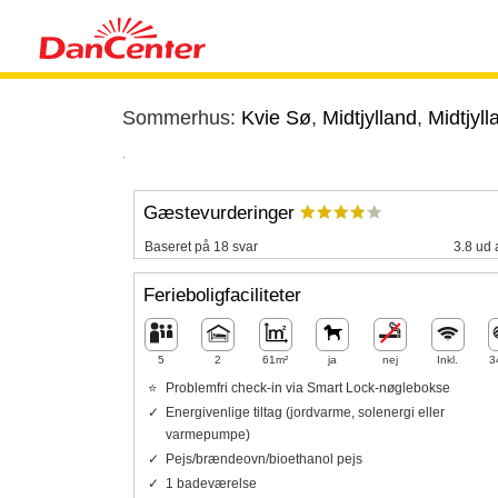
Sommerhus:
Kvie Sø
,
Midtjylland
,
Midtjyll
.
Gæstevurderinger
Baseret på 18 svar
3.8 ud 
Ferieboligfaciliteter
5
2
61m²
ja
nej
Inkl.
3
Problemfri check-in via Smart Lock-nøglebokse
Energivenlige tiltag (jordvarme, solenergi eller
varmepumpe)
Pejs/brændeovn/bioethanol pejs
1 badeværelse