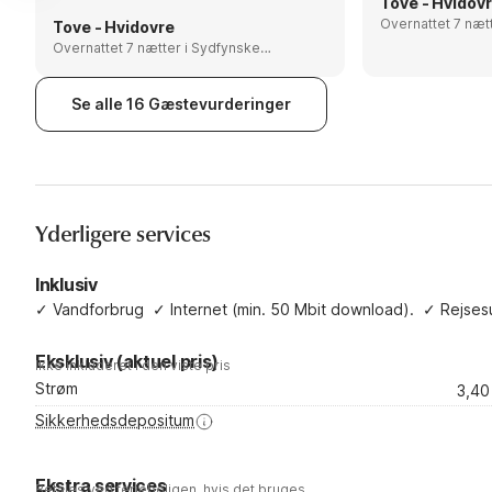
pose i hyndeboksen...
Tove - Hvidov
Overnattet 7 nætter i Syd
Tove - Hvidovre
Øhav, Denmark
Overnattet 7 nætter i Sydfynske
Øhav, Denmark
Se alle 16 Gæstevurderinger
Yderligere services
Inklusiv
✓
Vandforbrug
✓
Internet (min. 50 Mbit download).
✓
Rejses
Eksklusiv (aktuel pris)
Ikke inkluderet i den viste pris
Strøm
3,40
Sikkerhedsdepositum
Ekstra services
Betales ved ferieboligen, hvis det bruges