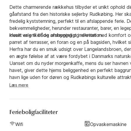
Dette charmerende rækkehus tilbyder et unikt ophold di
gåafstand fra den historiske sejlerby Rudkøbing. Her sk
fredelig kyststemning, perfekt til en afslappende ferie.
bekvemmeligheder, herunder restauranter, barer, en legep
ideelt valg til både afslapning og rekreation.
Huset er enkelt og omhyggeligt indrettet med komfort og
parret af terrasser, en foran og en på bagsiden, hvilket s
Herfra har du en smuk udsigt over Langelandsbroen, den
en ægte følelse af at være fordybet i Danmarks naturs
Uanset om du nyder morgenkaffe, mens du ser havnen vå
havet, giver dette hjems beliggenhed en perfekt baggrun
havn lige uden for døren og Rudkøbings kulturelle attrak
ved havet med pulserende lokale oplevelser. Dette hjem e
Læs mere
hyggeligt, velbeliggende oase ved vandet.
Ferieboligfaciliteter
Wifi
Opvaskemaskine