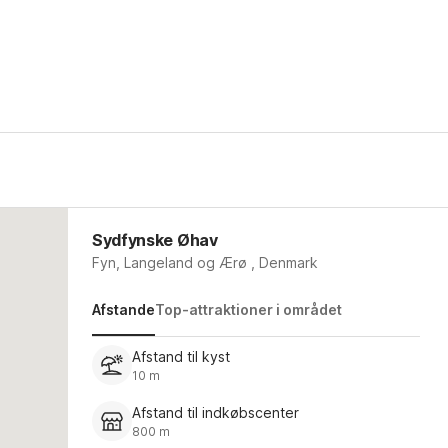
Sydfynske Øhav
Fyn, Langeland og Ærø , Denmark
Afstande
Top-attraktioner i området
Afstand til kyst
10 m
Afstand til indkøbscenter
800 m