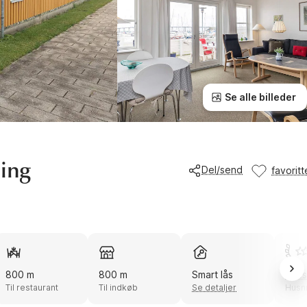
Se alle billeder
bing
Del/send
favoritt
800 m
800 m
Smart lås
Enes
Til restaurant
Til indkøb
Se detaljer
Husnr