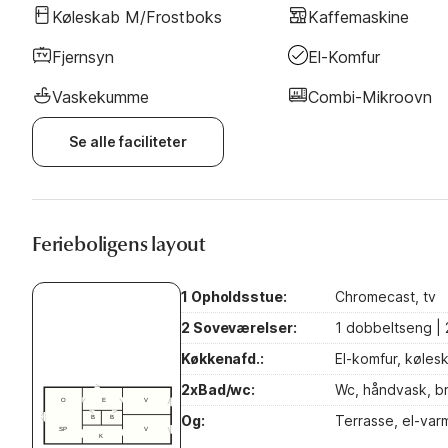
Køleskab M/frostboks
Kaffemaskine
Fjernsyn
El-Komfur
Vaskekumme
Combi-Mikroovn
Se alle faciliteter
Ferieboligens layout
1 Opholdsstue:
Chromecast, tv
2 Soveværelser:
1 dobbeltseng | 
Køkkenafd.:
El-komfur, køles
2xBad/wc:
Wc, håndvask, b
Og:
Terrasse, el-varm