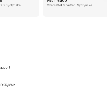
re
Poul - 6000
fynske
Overnattet 0 nætter i Sydfynske
Øhav, Denmark
upport
 DKK/kWh