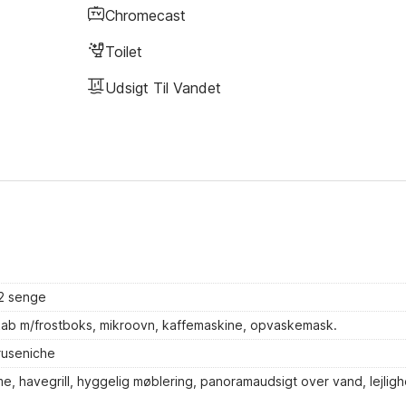
Chromecast
Toilet
Udsigt Til Vandet
2 senge
kab m/frostboks, mikroovn, kaffemaskine, opvaskemask.
ruseniche
e, havegrill, hyggelig møblering, panoramaudsigt over vand, lejlig