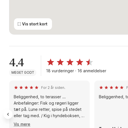
Vis stort kort
4.4
18 vurderinger · 16 anmeldelser
MEGET GODT
For 2 år siden.
F
Beliggenhed, to terasser ...
Beliggenhed, to
Anbefalinger: Fisk og røgeri ligger
tæt på. Lune retter, spise på stedet
eller tag med. / Kig i hyndeboksen, vi
købte grillkul, for senere at finde en
Vis mere