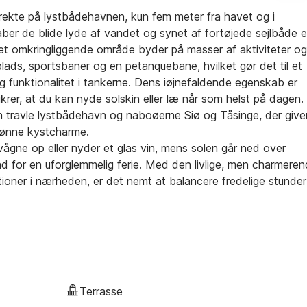
rekte på lystbådehavnen, kun fem meter fra havet og i
aber de blide lyde af vandet og synet af fortøjede sejlbåde 
 Det omkringliggende område byder på masser af aktiviteter og
lads, sportsbaner og en petanquebane, hvilket gør det til et
 funktionalitet i tankerne. Dens iøjnefaldende egenskab er
ikrer, at du kan nyde solskin eller læ når som helst på dagen.
 travle lystbådehavn og naboøerne Siø og Tåsinge, der give
kønne kystcharme.
gne op eller nyder et glas vin, mens solen går ned over
d for en uforglemmelig ferie. Med den livlige, men charmere
tioner i nærheden, er det nemt at balancere fredelige stunder
r en indbydende base for par eller familier på udkig efter et
Terrasse