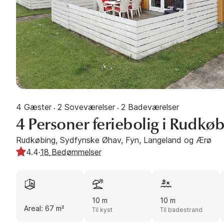
4 Gæster
2 Soveværelser
2 Badeværelser
·
·
4 Personer feriebolig i Rudkø
Rudkøbing, Sydfynske Øhav, Fyn, Langeland og Ærø
4.4
·
18
Bedømmelser
10 m
10 m
Areal: 67 m²
Til kyst
Til badestrand