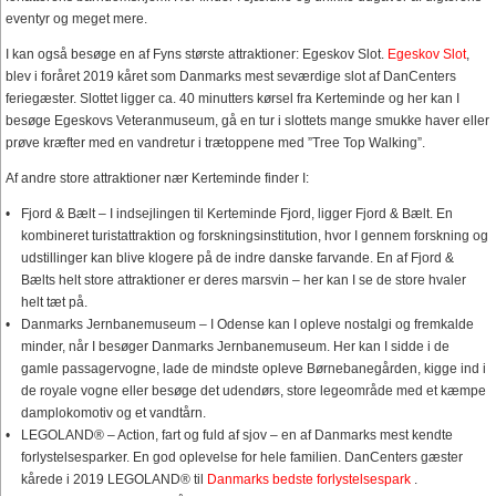
eventyr og meget mere.
I kan også besøge en af Fyns største attraktioner: Egeskov Slot.
Egeskov Slot
,
blev i foråret 2019 kåret som Danmarks mest seværdige slot af DanCenters
feriegæster. Slottet ligger ca. 40 minutters kørsel fra Kerteminde og her kan I
besøge Egeskovs Veteranmuseum, gå en tur i slottets mange smukke haver eller
prøve kræfter med en vandretur i trætoppene med ”Tree Top Walking”.
Af andre store attraktioner nær Kerteminde finder I:
Fjord & Bælt – I indsejlingen til Kerteminde Fjord, ligger Fjord & Bælt. En
kombineret turistattraktion og forskningsinstitution, hvor I gennem forskning og
udstillinger kan blive klogere på de indre danske farvande. En af Fjord &
Bælts helt store attraktioner er deres marsvin – her kan I se de store hvaler
helt tæt på.
Danmarks Jernbanemuseum – I Odense kan I opleve nostalgi og fremkalde
minder, når I besøger Danmarks Jernbanemuseum. Her kan I sidde i de
gamle passagervogne, lade de mindste opleve Børnebanegården, kigge ind i
de royale vogne eller besøge det udendørs, store legeområde med et kæmpe
damplokomotiv og et vandtårn.
LEGOLAND® – Action, fart og fuld af sjov – en af Danmarks mest kendte
forlystelsesparker. En god oplevelse for hele familien. DanCenters gæster
kårede i 2019 LEGOLAND® til
Danmarks bedste forlystelsespark
.