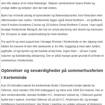
den lille statue af en lokal fiskerpige. Statuen symboliserer byens friske og
yndige døtre og betyder: den der bør elskes.
Byen har et bredt udvalg af spisesteder og fiskerestauranter, hvor frokosten eller
aftensmaden kan nydes. I Kerteminde ligger også Great Northern – en golfbane
med 9 hullers Academy Course og 18 hullers Great Northern Course. I kan også
besøge Kerteminde Minigolf, der har en smuk placering ved strand og marinaen.
De 18 baner er skøn underholdning for hele familien.
Fra april til og med august kan I besøge Romsø. I Kerteminde er der afgang med
båden fra havnen til den lille ubeboede ø. En lille, hyggelig ø med søer, fyrtårn,
jagthytte, et rigt dyreliv og det bedste af det hele: ingen biler – så kan I nyde
naturen og fuldstændig afslapning. Der er altså mange gode grunde til at finde et
sommerhus i Kerteminde.
Oplevelser og seværdigheder på sommerhusferien
i Kerteminde
Kun 20 minutters kørsel fra Kerteminde finder I Danmarks tredje største by:
Odense, med næsten 200.000 indbyggere og mere end 1000 års historie. Her er
den verdenskendte, danske forfatter H.C. Andersen vokset op. I Odenses gamle
bydel kan I opleve, hvordan Odense så ud på H.C. Andersens tid, og besøge
forfatterens barndomshjem. Her finder I sjældne og unikke udgaver af digterens