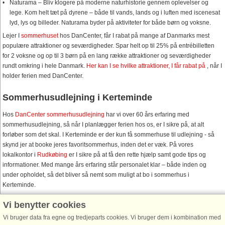
Naturama – Bliv klogere på moderne naturhistorie gennem oplevelser og
lege. Kom helt tæt på dyrene – både til vands, lands og i luften med iscenesat
lyd, lys og billeder. Naturama byder på aktiviteter for både børn og voksne.
Lejer I
sommerhuset
hos DanCenter, får I rabat på mange af Danmarks mest
populære attraktioner og seværdigheder. Spar helt op til 25% på entrébilletten
for 2 voksne og op til 3 børn på en lang række attraktioner og seværdigheder
rundt omkring i hele Danmark.
Her kan I se hvilke attraktioner, I får rabat på
, når I
holder ferien med DanCenter.
Sommerhusudlejning i Kerteminde
Hos
DanCenter sommerhusudlejning
har vi over 60 års erfaring med
sommerhusudlejning, så når I planlægger ferien hos os, er I sikre på, at alt
forløber som det skal. I Kerteminde er der kun få sommerhuse til udlejning - så
skynd jer at booke jeres favoritsommerhus, inden det er væk. På vores
lokalkontor i
Rudkøbing
er I sikre på at få den rette hjælp samt gode tips og
informationer. Med mange års erfaring står personalet klar – både inden og
under opholdet, så det bliver så nemt som muligt at bo i sommerhus i
Kerteminde.
Vi benytter cookies
Sommerhusområder nær Kerteminde
Vi bruger data fra egne og tredjeparts cookies. Vi bruger dem i kombination med
På
Fyn
findes der mange populære sommerhusområder, hvor I kan leje