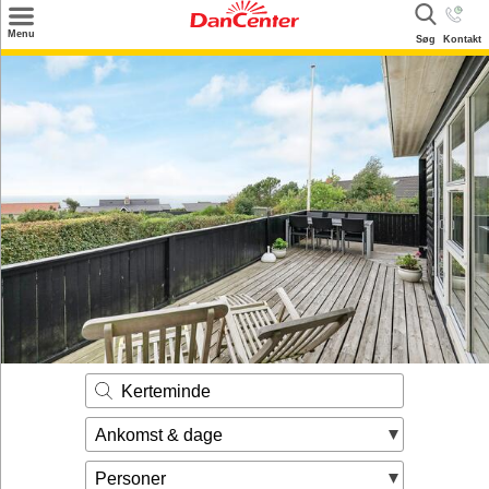
×
Menu
Søg
Kontakt
Søg
Tilbud
Destinationer
Inspiration
Info
Kontakt
Udlejning af sommerhus
Ejer
Kerteminde
Ankomst & dage
Personer