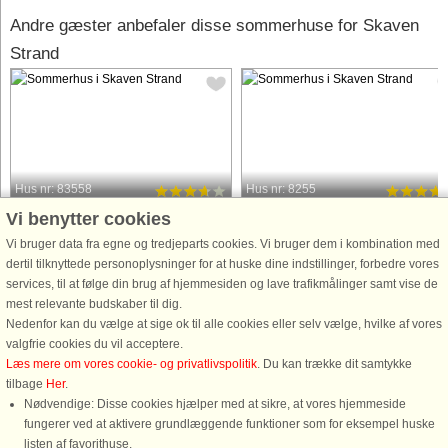
Andre gæster anbefaler disse sommerhuse for Skaven
Strand
Hus nr: 83558
Hus nr: 8255
Vi benytter cookies
Skaven Strand
Skaven Strand
8 personer, 125 m²
8 personer, 124 m²
Vi bruger data fra egne og tredjeparts cookies. Vi bruger dem i kombination med
100 m til kyst.
100 m til kyst.
dertil tilknyttede personoplysninger for at huske dine indstillinger, forbedre vores
services, til at følge din brug af hjemmesiden og lave trafikmålinger samt vise de
Dette sauna og spa sommerhus med
Vil I bo nærmest kun et stenkast fra
mest relevante budskaber til dig.
1. sal er beliggende i Skaven på en
Rinkjøbing Fjord - hvor der året
Nedenfor kan du vælge at sige ok til alle cookies eller selv vælge, hvilke af vores
naturgrund ca. 100 meter fra
igenenm foregår mange aktiviteter, s
valgfrie cookies du vil acceptere.
Ringkøbing Fjord. Her er en fantastisk
som wind- og kitesurfing , er dette
Læs mere om vores cookie- og privatlivspolitik
. Du kan trække dit samtykke
udsigt over fjorden, og både fra 1. sal
skønne træ sommerhus det helt rigti
tilbage
Her
.
men også fra spisestuen ...
for jer. Sommerhuset ...
Nødvendige: Disse cookies hjælper med at sikre, at vores hjemmeside
fungerer ved at aktivere grundlæggende funktioner som for eksempel huske
fra 3.830 DKK
fra 4.691 DKK
listen af favorithuse.