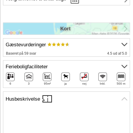
Kort
Gæstevurderinger
Baseret på 59 svar
4.5 ud af 5.0
Ferieboligfaciliteter
6
3
95m²
ja
nej
Inkl.
500 m
Husbeskrivelse