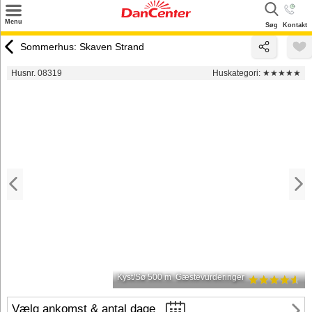
×
Menu
Søg
Kontakt
Søg
Sommerhus: Skaven Strand
Tilbud
Husnr. 08319
Huskategori:
★★★★★
Destinationer
Inspiration
Info
Kontakt
Udlejning af sommerhus
Ejer
Kyst/Sø 500 m
Gæstevurderinger
Vælg ankomst & antal dage