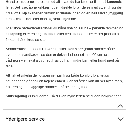
Huset er moderne indrettet med alt, hvad du har brug for til en afslappende
ferie. Det lyse, åbne køkken ligger i direkte forbindelse med stuen, hvor det
høje loft til kip skaber en fantastisk rummelighed og en helt særlig, hyggelig
atmosfære – her føler man sig straks hjemme.
I det store badeværelse finder du både spa og sauna – perfekte rammer for
afslapning efter en dag i naturen eller ved stranden. Her er der plads til at
forkæle både krop og sjæl.
Sommerhuset er ideelt til børnefamilier. Den store grund rummer både
gynger og sandkasse, og den er delvist indhegnet med 60 cm højt
trådhegn – en ekstra tryghed, hvis du har mindre børn eller hund med på
ferie.
Alt i alt et virkelig dejligt sommerhus, hvor både komfort, kvalitet og
beliggenhed går op i en højere enhed. Uanset årstid kan du her nyde roen,
naturen og de hyggelige rammer – både ude og inde.
Slutrengøring er inkluderet – så du kan nyde ferien helt uden bekymringer.
Yderligere service