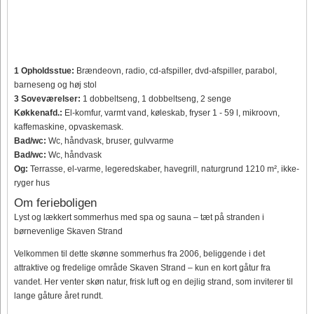
1 Opholdsstue:
Brændeovn, radio, cd-afspiller, dvd-afspiller, parabol,
barneseng og høj stol
3 Soveværelser:
1 dobbeltseng, 1 dobbeltseng, 2 senge
Køkkenafd.:
El-komfur, varmt vand, køleskab, fryser 1 - 59 l, mikroovn,
kaffemaskine, opvaskemask.
Bad/wc:
Wc, håndvask, bruser, gulvvarme
Bad/wc:
Wc, håndvask
Og:
Terrasse, el-varme, legeredskaber, havegrill, naturgrund 1210 m², ikke-
ryger hus
Om ferieboligen
Lyst og lækkert sommerhus med spa og sauna – tæt på stranden i
børnevenlige Skaven Strand
Velkommen til dette skønne sommerhus fra 2006, beliggende i det
attraktive og fredelige område Skaven Strand – kun en kort gåtur fra
vandet. Her venter skøn natur, frisk luft og en dejlig strand, som inviterer til
lange gåture året rundt.