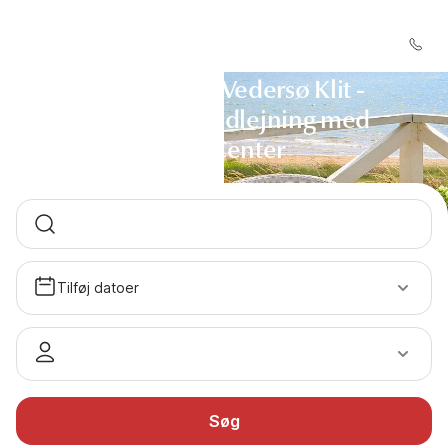
Sommerhus Vedersø Klit -
Sommerhusudlejning med
DanCenter
Tilføj datoer
Søg