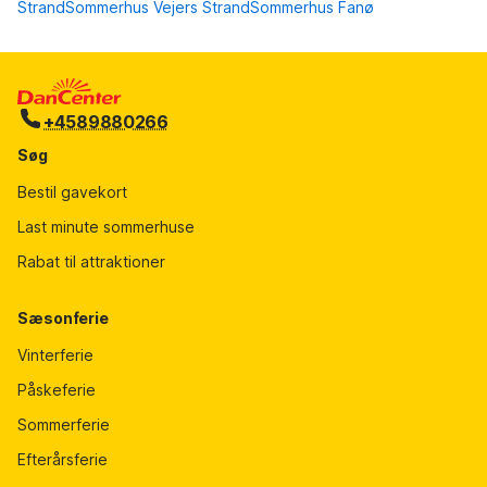
Strand
Sommerhus Vejers Strand
Sommerhus Fanø
+4589880266
Søg
Bestil gavekort
Last minute sommerhuse
Rabat til attraktioner
Sæsonferie
Vinterferie
Påskeferie
Sommerferie
Efterårsferie