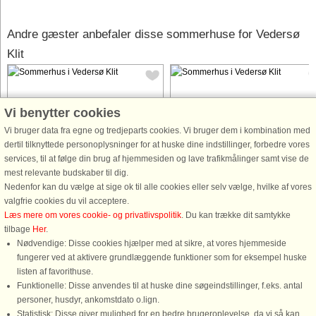
Andre gæster anbefaler disse sommerhuse for Vedersø
Klit
Vi benytter cookies
Vi bruger data fra egne og tredjeparts cookies. Vi bruger dem i kombination med
dertil tilknyttede personoplysninger for at huske dine indstillinger, forbedre vores
Hus nr: 62909
Hus nr: 54424
services, til at følge din brug af hjemmesiden og lave trafikmålinger samt vise de
Vedersø Klit
Vedersø Klit
mest relevante budskaber til dig.
Nedenfor kan du vælge at sige ok til alle cookies eller selv vælge, hvilke af vores
6 personer, 129 m²
5 personer, 60 m²
valgfrie cookies du vil acceptere.
350 m til kyst.
400 m til kyst.
Læs mere om vores cookie- og privatlivspolitik
. Du kan trække dit samtykke
Nyd den fantastiske udsigt over det
Lejlighed midt i Vedersø Klit tæt på
tilbage
Her
.
charmerende Vedersø Klit med det
Vesterhavet og klitområder.
Nødvendige: Disse cookies hjælper med at sikre, at vores hjemmeside
ikoniske havmærke i baggrunden.
Lejligheden hat to værelser, hvoraf d
fungerer ved at aktivere grundlæggende funktioner som for eksempel huske
Drømmer du om en ferie i et æstetisk
ene har to enkeltsenge, der kan
listen af favorithuse.
smukt sommerhus, beliggende på en
sættes sammen til en dobbeltseng.
Funktionelle: Disse anvendes til at huske dine søgeindstillinger, f.eks. antal
dejlig privat grund med god læ ...
Det andet værelse har en
personer, husdyr, ankomstdato o.lign.
dobbeltseng, ...
Statistisk: Disse giver mulighed for en bedre brugeroplevelse, da vi så kan