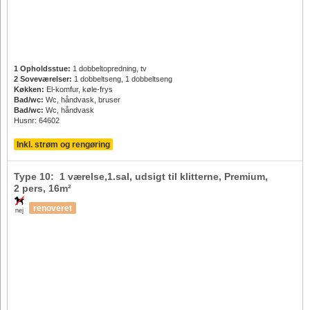
1 Opholdsstue:
1 dobbeltopredning, tv
2 Soveværelser:
1 dobbeltseng, 1 dobbeltseng
Køkken:
El-komfur, køle-frys
Bad/wc:
Wc, håndvask, bruser
Bad/wc:
Wc, håndvask
Husnr: 64602
Inkl. strøm og rengøring
Type 10: 1 værelse,1.sal, udsigt til klitterne, Premium,
2 pers
, 16m²
renoveret
nej