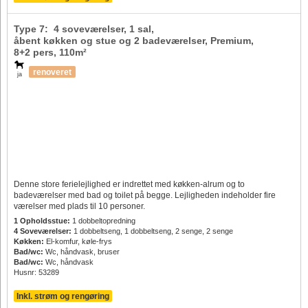
Type 7: 4 soveværelser, 1 sal,
åbent køkken og stue og 2 badeværelser, Premium,
8+2 pers
, 110m²
renoveret
ja
Denne store ferielejlighed er indrettet med køkken-alrum og to
badeværelser med bad og toilet på begge. Lejligheden indeholder fire
værelser med plads til 10 personer.
1 Opholdsstue:
1 dobbeltopredning
4 Soveværelser:
1 dobbeltseng, 1 dobbeltseng, 2 senge, 2 senge
Køkken:
El-komfur, køle-frys
Bad/wc:
Wc, håndvask, bruser
Bad/wc:
Wc, håndvask
Husnr: 53289
Inkl. strøm og rengøring