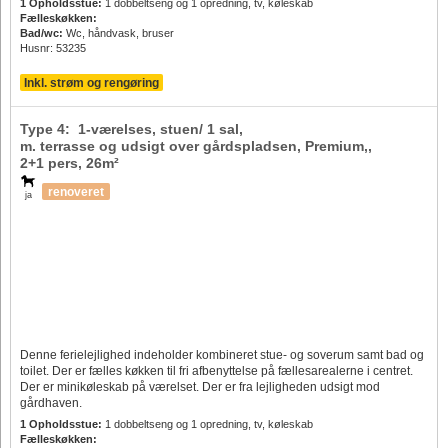
1 Opholdsstue:
1 dobbeltseng og 1 opredning, tv, køleskab
Fælleskøkken:
Bad/wc:
Wc, håndvask, bruser
Husnr: 53235
Inkl. strøm og rengøring
Type 4: 1-værelses, stuen/ 1 sal,
m. terrasse og udsigt over gårdspladsen, Premium,,
2+1 pers
, 26m²
renoveret
ja
Denne ferielejlighed indeholder kombineret stue- og soverum samt bad og
toilet. Der er fælles køkken til fri afbenyttelse på fællesarealerne i centret.
Der er minikøleskab på værelset. Der er fra lejligheden udsigt mod
gårdhaven.
1 Opholdsstue:
1 dobbeltseng og 1 opredning, tv, køleskab
Fælleskøkken: