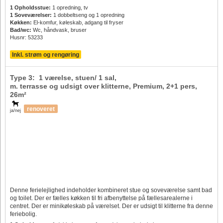
1 Opholdsstue:
1 opredning, tv
1 Soveværelser:
1 dobbeltseng og 1 opredning
Køkken:
El-komfur, køleskab, adgang til fryser
Bad/wc:
Wc, håndvask, bruser
Husnr: 53233
Inkl. strøm og rengøring
Type 3: 1 værelse, stuen/ 1 sal,
m. terrasse og udsigt over klitterne, Premium,
2+1 pers
,
26m²
renoveret
ja/nej
Denne ferielejlighed indeholder kombineret stue og soveværelse samt bad
og toilet. Der er fælles køkken til fri afbenyttelse på fællesarealerne i
centret. Der er minikøleskab på værelset. Der er udsigt til klitterne fra denne
feriebolig.