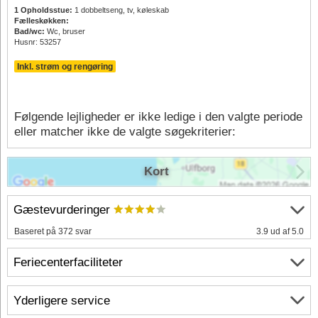
1 Opholdsstue:
1 dobbeltseng, tv, køleskab
Fælleskøkken:
Bad/wc:
Wc, bruser
Husnr: 53257
Inkl. strøm og rengøring
Følgende lejligheder er ikke ledige i den valgte periode
eller matcher ikke de valgte søgekriterier:
Kort
Gæstevurderinger
Baseret på 372 svar
3.9 ud af 5.0
Feriecenterfaciliteter
Yderligere service