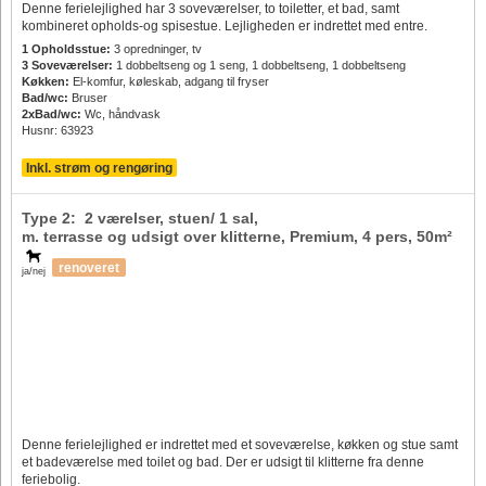
Denne ferielejlighed har 3 soveværelser, to toiletter, et bad, samt
kombineret opholds-og spisestue. Lejligheden er indrettet med entre.
1 Opholdsstue:
3 opredninger, tv
3 Soveværelser:
1 dobbeltseng og 1 seng, 1 dobbeltseng, 1 dobbeltseng
Køkken:
El-komfur, køleskab, adgang til fryser
Bad/wc:
Bruser
2xBad/wc:
Wc, håndvask
Husnr: 63923
Inkl. strøm og rengøring
Type 2: 2 værelser, stuen/ 1 sal,
m. terrasse og udsigt over klitterne, Premium,
4 pers
, 50m²
renoveret
ja/nej
Denne ferielejlighed er indrettet med et soveværelse, køkken og stue samt
et badeværelse med toilet og bad. Der er udsigt til klitterne fra denne
feriebolig.