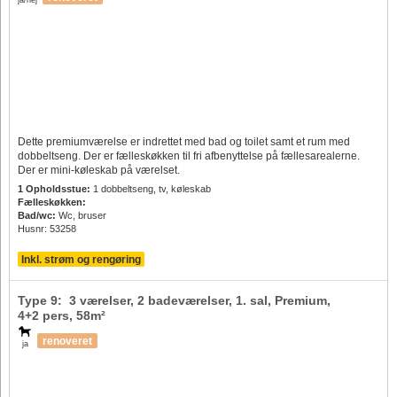
ja/nej
Dette premiumværelse er indrettet med bad og toilet samt et rum med
dobbeltseng. Der er fælleskøkken til fri afbenyttelse på fællesarealerne.
Der er mini-køleskab på værelset.
1 Opholdsstue:
1 dobbeltseng, tv, køleskab
Fælleskøkken:
Bad/wc:
Wc, bruser
Husnr: 53258
Inkl. strøm og rengøring
Type 9: 3 værelser, 2 badeværelser, 1. sal, Premium,
4+2 pers
, 58m²
renoveret
ja