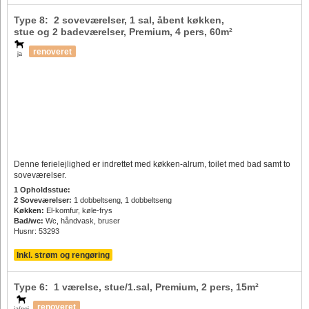
Type 8: 2 soveværelser, 1 sal, åbent køkken,
stue og 2 badeværelser, Premium,
4 pers
, 60m²
renoveret
ja
Denne ferielejlighed er indrettet med køkken-alrum, toilet med bad samt to
soveværelser.
1 Opholdsstue:
2 Soveværelser:
1 dobbeltseng, 1 dobbeltseng
Køkken:
El-komfur, køle-frys
Bad/wc:
Wc, håndvask, bruser
Husnr: 53293
Inkl. strøm og rengøring
Type 6: 1 værelse, stue/1.sal, Premium,
2 pers
, 15m²
renoveret