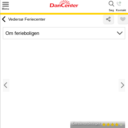
×
Menu
Søg
Kontakt
Søg
Vedersø Feriecenter
Tilbud
Om ferieboligen
Destinationer
Inspiration
Info
Kontakt
Udlejning af sommerhus
Ejer
Gæstevurderinger