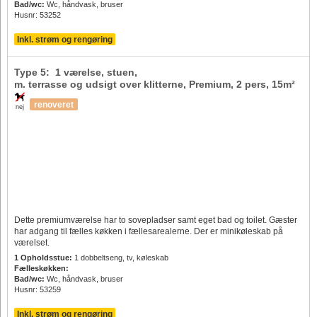
Bad/wc:
Wc, håndvask, bruser
Husnr: 53252
Inkl. strøm og rengøring
Type 5: 1 værelse, stuen,
m. terrasse og udsigt over klitterne, Premium,
2 pers
, 15m²
renoveret
nej
Dette premiumværelse har to sovepladser samt eget bad og toilet. Gæster
har adgang til fælles køkken i fællesarealerne. Der er minikøleskab på
værelset.
1 Opholdsstue:
1 dobbeltseng, tv, køleskab
Fælleskøkken:
Bad/wc:
Wc, håndvask, bruser
Husnr: 53259
Inkl. strøm og rengøring