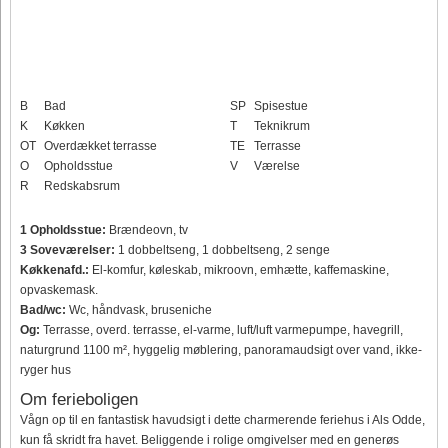
B
Bad
SP
Spisestue
K
Køkken
T
Teknikrum
OT
Overdækket terrasse
TE
Terrasse
O
Opholdsstue
V
Værelse
R
Redskabsrum
1 Opholdsstue:
Brændeovn, tv
3 Soveværelser:
1 dobbeltseng, 1 dobbeltseng, 2 senge
Køkkenafd.:
El-komfur, køleskab, mikroovn, emhætte, kaffemaskine,
opvaskemask.
Bad/wc:
Wc, håndvask, bruseniche
Og:
Terrasse, overd. terrasse, el-varme, luft/luft varmepumpe, havegrill,
naturgrund 1100 m², hyggelig møblering, panoramaudsigt over vand, ikke-
ryger hus
Om ferieboligen
Vågn op til en fantastisk havudsigt i dette charmerende feriehus i Als Odde,
kun få skridt fra havet. Beliggende i rolige omgivelser med en generøs