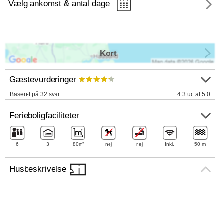
Vælg ankomst & antal dage
Kort
Gæstevurderinger
Baseret på 32 svar
4.3 ud af 5.0
Ferieboligfaciliteter
6
3
80m²
nej
nej
Inkl.
50 m
Husbeskrivelse