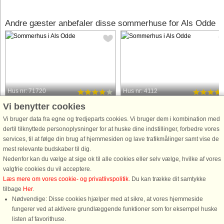
Andre gæster anbefaler disse sommerhuse for Als Odde
Hus nr: 71720
Hus nr: 4112
Vi benytter cookies
Als Odde
Als Odde
8 personer, 100 m²
4 personer, 95 m²
Vi bruger data fra egne og tredjeparts cookies. Vi bruger dem i kombination med
100 m til kyst.
100 m til kyst.
dertil tilknyttede personoplysninger for at huske dine indstillinger, forbedre vores
services, til at følge din brug af hjemmesiden og lave trafikmålinger samt vise de
I yderste række med panoramaudsigt
Dette hyggelige sommerhus med
mest relevante budskaber til dig.
til vandet ligger dette sommerhus på
spabad ligger fredeligt placeret i
Nedenfor kan du vælge at sige ok til alle cookies eller selv vælge, hvilke af vores
en naturgrund. Lys stue med store
naturskønne omgivelser blot få
valgfrie cookies du vil acceptere.
vinduer og udgang til terrassen ud
minutters gang fra havet, som endda
Læs mere om vores cookie- og privatlivspolitik
. Du kan trække dit samtykke
mod vandet. Køkkenet ligger i åben
kan ses fra grunden. Huset har en
tilbage
Her
.
forbindelse til stuen og ...
stor, lys stue i åben forbindelse med .
Nødvendige: Disse cookies hjælper med at sikre, at vores hjemmeside
fungerer ved at aktivere grundlæggende funktioner som for eksempel huske
fra 2.757 DKK
fra 3.405 DKK
listen af favorithuse.