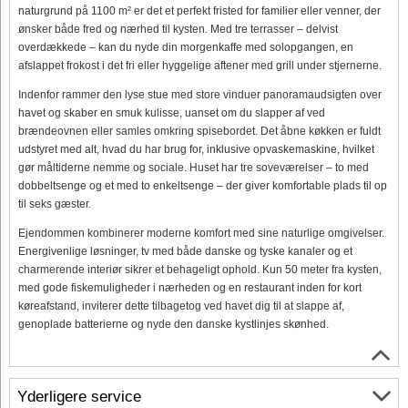
naturgrund på 1100 m² er det et perfekt fristed for familier eller venner, der
ønsker både fred og nærhed til kysten. Med tre terrasser – delvist
overdækkede – kan du nyde din morgenkaffe med solopgangen, en
afslappet frokost i det fri eller hyggelige aftener med grill under stjernerne.
Indenfor rammer den lyse stue med store vinduer panoramaudsigten over
havet og skaber en smuk kulisse, uanset om du slapper af ved
brændeovnen eller samles omkring spisebordet. Det åbne køkken er fuldt
udstyret med alt, hvad du har brug for, inklusive opvaskemaskine, hvilket
gør måltiderne nemme og sociale. Huset har tre soveværelser – to med
dobbeltsenge og et med to enkeltsenge – der giver komfortable plads til op
til seks gæster.
Ejendommen kombinerer moderne komfort med sine naturlige omgivelser.
Energivenlige løsninger, tv med både danske og tyske kanaler og et
charmerende interiør sikrer et behageligt ophold. Kun 50 meter fra kysten,
med gode fiskemuligheder i nærheden og en restaurant inden for kort
køreafstand, inviterer dette tilbagetog ved havet dig til at slappe af,
genoplade batterierne og nyde den danske kystlinjes skønhed.
Yderligere service