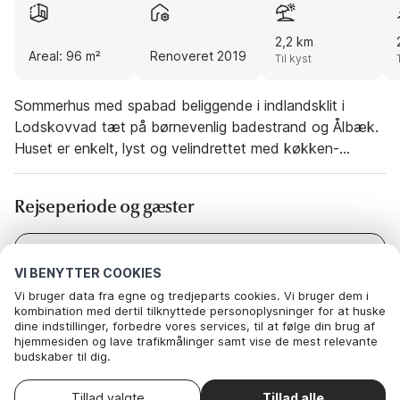
2,2 km
Areal: 96 m²
Renoveret 2019
Til kyst
Sommerhus med spabad beliggende i indlandsklit i
Lodskovvad tæt på børnevenlig badestrand og Ålbæk.
Huset er enkelt, lyst og velindrettet med køkken-
alrum/stue med loft til kip samt udgang til
morgenterrasse. Der er brændeovn og
Rejseperiode og gæster
energibesparende varmepumpe. Tre gode, rummelige
soveværelser samt to badeværelse med gulvvarme,
hvoraf det ene er med spabad. Der er gode havemøbler
Dato
Vælg datoer
VI BENYTTER COOKIES
og parasoller til det behagelige ferieliv. Huset ligger på
Gæster
2 Gæster
Vi bruger data fra egne og tredjeparts cookies. Vi bruger dem i
en skøn naturgrund, som støder op til et stort
kombination med dertil tilknyttede personoplysninger for at huske
fællesareal med klitbevoksning og sand. På grunden er
dine indstillinger, forbedre vores services, til at følge din brug af
der mulighed for at finde læ, sol og betragte det
hjemmesiden og lave trafikmålinger samt vise de mest relevante
budskaber til dig.
fascinerende dyreliv og naturen.
Nedenfor kan du vælge at sige ok til alle cookies eller selv vælge,
hvilke af vores valgfrie cookies du vil acceptere.
Vælg ankomstdato
Tillad valgte
Tillad alle