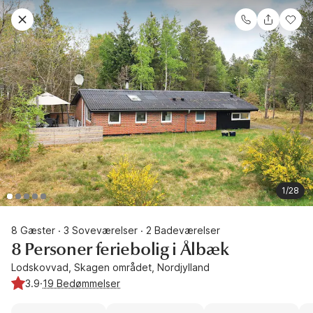
1/28
8 Gæster
3 Soveværelser
2 Badeværelser
·
·
8 Personer feriebolig i Ålbæk
Lodskovvad, Skagen området, Nordjylland
3.9
·
19 Bedømmelser