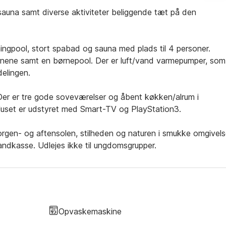
una samt diverse aktiviteter beliggende tæt på den
ngpool, stort spabad og sauna med plads til 4 personer.
nene samt en børnepool. Der er luft/vand varmepumper, som
delingen.
Der er tre gode soveværelser og åbent køkken/alrum i
 Huset er udstyret med Smart-TV og PlayStation3.
orgen- og aftensolen, stilheden og naturen i smukke omgivels
ndkasse. Udlejes ikke til ungdomsgrupper.
Opvaskemaskine