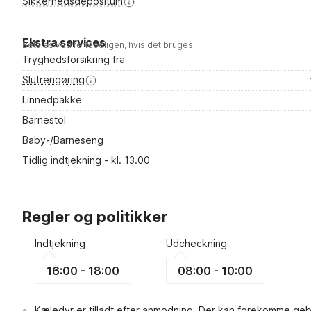
Sikkerhedsdepositum
Ekstra services
Betales ved ferieboligen, hvis det bruges
Tryghedsforsikring fra
Slutrengøring
Linnedpakke
Barnestol
Baby-/Barneseng
Tidlig indtjekning - kl. 13.00
Regler og politikker
Indtjekning
Udcheckning
16:00 - 18:00
08:00 - 10:00
Kæledyr er tilladt efter anmodning. Der kan forekomme geb