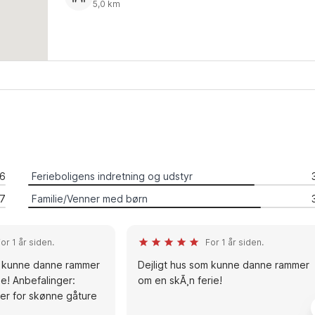
5,0 km
.6
Ferieboligens indretning og udstyr
.7
Familie/Venner med børn
or 1 år siden.
For 1 år siden.
m kunne danne rammer
Dejligt hus som kunne danne rammer
e! Anbefalinger:
om en skÃ¸n ferie!
r for skønne gåture