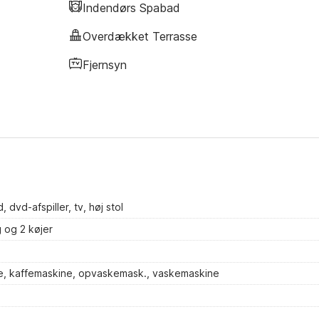
Indendørs Spabad
Overdækket Terrasse
Fjernsyn
vd-afspiller, tv, høj stol
 og 2 køjer
te, kaffemaskine, opvaskemask., vaskemaskine