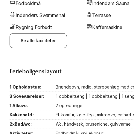
Fodboldmål
Indendørs Sauna
Indendørs Svømmehal
Terrasse
Rygning Forbudt
Kaffemaskine
Se alle faciliteter
Ferieboligens layout
1 Opholdsstue:
Brændeovn, radio, stereoanlæg med cd, d
3 Soveværelser:
1 dobbeltseng | 1 dobbeltseng | 1 seng
1 Alkove:
2 opredninger
Køkkenafd.:
El-komfur, køle-frys, mikroovn, emhæt
2xBad/wc:
Wc, håndvask, bruseniche, gulvvarme
Aktiviteter:
Fodboldmål, spillekonsol