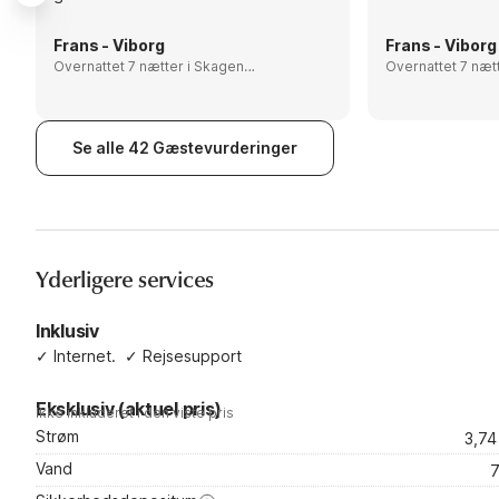
Frans - Viborg
Frans - Viborg
Overnattet 7 nætter i Skagen
Overnattet 7 nætter i 
området, Denmark
området, Denma
Se alle 42 Gæstevurderinger
Yderligere services
Inklusiv
✓
Internet.
✓
Rejsesupport
Eksklusiv (aktuel pris)
Ikke inkluderet i den viste pris
Strøm
3,7
Vand
7