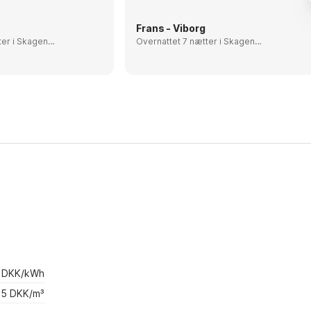
Frans - Viborg
Skagen
Overnattet 7 nætter i Skagen
rk
området, Denmark
4 DKK/kWh
5 DKK/m³