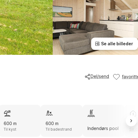
Se alle billeder
Del/send
favoritt
600 m
600 m
Ene
Indendørs pool
Til kyst
Til badestrand
Se d