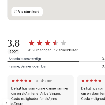
Vis stort kort
3.8
41 vurderinger · 42 anmeldelser
GODT
Anbefalelsesværdigt
3
Familie/Venner uden børn
3
For 1 år siden.
F
Dejligt hus som kunne danne rammer
Dejligt hus so
om en skÃ¸n ferie! Anbefalinger:
om en skøn feri
Gode muligheder for skÃ¸nne
Gode mulighede
gÃ¥ture