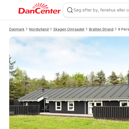
Danmark
Nordjylland
Skagen Omraadet
Bratten Strand
9 Pers
WIZARD MEMBER