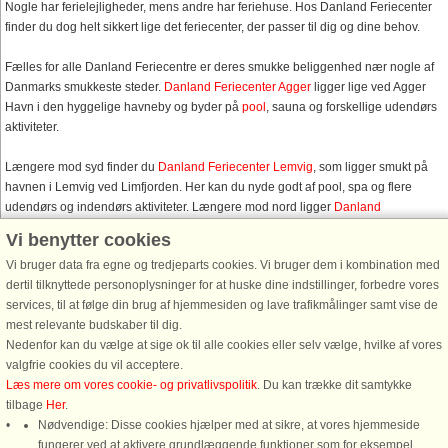
Nogle har ferielejligheder, mens andre har feriehuse. Hos Danland Feriecenter
finder du dog helt sikkert lige det feriecenter, der passer til dig og dine behov.
Fælles for alle Danland Feriecentre er deres smukke beliggenhed nær nogle af
Danmarks smukkeste steder.
Danland Feriecenter Agger
ligger lige ved Agger
Havn i den hyggelige havneby og byder på
pool
, sauna og forskellige udendørs
aktiviteter.
Længere mod syd finder du
Danland Feriecenter Lemvig
, som ligger smukt på
havnen i Lemvig ved Limfjorden. Her kan du nyde godt af pool, spa og flere
udendørs og indendørs aktiviteter. Længere mod nord ligger
Danland
Feriecenter Vigsø
, der har badeland og mange udendørs og indendørs
Vi benytter cookies
aktiviteter.
Vi bruger data fra egne og tredjeparts cookies. Vi bruger dem i kombination med
dertil tilknyttede personoplysninger for at huske dine indstillinger, forbedre vores
services, til at følge din brug af hjemmesiden og lave trafikmålinger samt vise de
Spørgsmål og svar omkring Vorupør
mest relevante budskaber til dig.
Vi har samlet nogle af de spørgsmål, som vi ofte modtager fra vores gæster.
Nedenfor kan du vælge at sige ok til alle cookies eller selv vælge, hvilke af vores
valgfrie cookies du vil acceptere.
Læs mere om vores cookie- og privatlivspolitik
. Du kan trække dit samtykke
Hvor mange sommerhuse har DanCenter omkring Vorupør?
tilbage
Her
.
Nødvendige: Disse cookies hjælper med at sikre, at vores hjemmeside
fungerer ved at aktivere grundlæggende funktioner som for eksempel