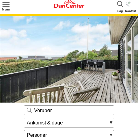
×
Menu
Søg
Kontakt
Søg
Tilbud
Destinationer
Inspiration
Info
Kontakt
Udlejning af sommerhus
Ejer
Vorupør
Ankomst & dage
Personer