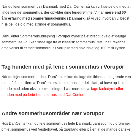
Når du lejer sommerhus i Danmark med DanCenter, så kan vi hjælpe dig med at
finde lige det sommerhus, der opfylder dine feriedrømme. Vi har
mere end 60
års erfaring med sommerhusudlejning i Danmark
, så vi ved, hvordan vi bedst
hjælpe lige dig med at finde et sommerhus.
DanCenter Sommerhusudlejning i Vorupør byder på et bredt udvalg af dejlige
sommerhuse - du kan finde lige fra et klassisk sommerhus i træ i naturskønne
omgivelser til et stort sommerhus i Vorupør med havudsigt og 100 m til kysten.
Tag hunden med på ferie i sommerhus i Vorupør
Når du lejer sommerhus hos DanCenter, kan du tage din firbenede logrende ven
med på ferie. I flere af DanCenters sommerhuse er det tilladt, at have op til to
hunde med uden ekstra omkostninger. Læs mere om at
tage kæledyret eller
hunden med på ferie i sommerhus med DanCenter
.
Andre sommerhusområder nær Vorupør
Hos DanCenter kan du leje sommerhus i hele Danmark; uanset om du drømmer
om et sommerhus ved Vesterhavet, på Sjælland eller på en af de mange danske