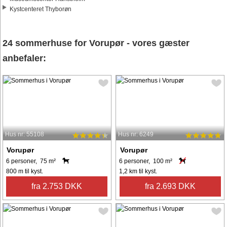
Kystcenteret Thyborøn
24 sommerhuse for Vorupør - vores gæster
anbefaler:
Hus nr: 55108
Hus nr: 6249
Vorupør
Vorupør
6 personer, 75 m²
6 personer, 100 m²
800 m til kyst.
1,2 km til kyst.
fra 2.753 DKK
fra 2.693 DKK