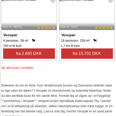
Hus nr: 68951
Hus nr: 9007
Vorupør
Vorupør
4 personer, 58 m²
16 personer, 256 m²
700 m til kyst.
1,7 km til kyst.
fra 2.685 DKK
fra 15.701 DKK
Se
alle huse i området
.
Drømmer du om en ferie, hvor Vesterhavets brusen og Danmarks vildeste natur
er lige uden for døren? I Vorupør, et charmerende og autentisk fiskerleje, finder
du den perfekte base for din næste ferie. Forestil dig at vågne op i et hyggeligt
**sommerhus i Vorupør**, omgivet af den storslåede Nationalpark Thy. Uanset
om I er til afslapning på stranden, aktive naturoplevelser eller lokal hygge, er en
feriebolig her det ideelle valg. Lad os vise dig, hvorfor Vorupør er en sand perle