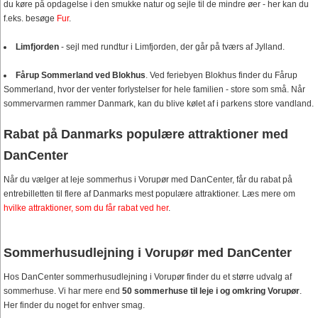
du køre på opdagelse i den smukke natur og sejle til de mindre øer - her kan du
f.eks. besøge
Fur
.
Limfjorden
- sejl med rundtur i Limfjorden, der går på tværs af Jylland.
Fårup Sommerland ved Blokhus
. Ved feriebyen Blokhus finder du Fårup
Sommerland, hvor der venter forlystelser for hele familien - store som små. Når
sommervarmen rammer Danmark, kan du blive kølet af i parkens store vandland.
Rabat på Danmarks populære attraktioner med
DanCenter
Når du vælger at leje sommerhus i Vorupør med DanCenter, får du rabat på
entrebilletten til flere af Danmarks mest populære attraktioner. Læs mere om
hvilke attraktioner, som du får rabat ved her
.
Sommerhusudlejning i Vorupør med DanCenter
Hos DanCenter sommerhusudlejning i Vorupør finder du et større udvalg af
sommerhuse. Vi har mere end
50 sommerhuse til leje i og omkring Vorupør
.
Her finder du noget for enhver smag.