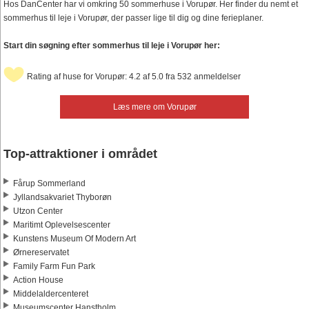
Hos DanCenter har vi omkring 50 sommerhuse i Vorupør. Her finder du nemt et
sommerhus til leje i Vorupør, der passer lige til dig og dine ferieplaner.
Start din søgning efter sommerhus til leje i Vorupør her:
Rating af huse for Vorupør: 4.2 af 5.0 fra 532 anmeldelser
Læs mere om Vorupør
Top-attraktioner i området
Fårup Sommerland
Jyllandsakvariet Thyborøn
Utzon Center
Maritimt Oplevelsescenter
Kunstens Museum Of Modern Art
Ørnereservatet
Family Farm Fun Park
Action House
Middelaldercenteret
Museumscenter Hanstholm