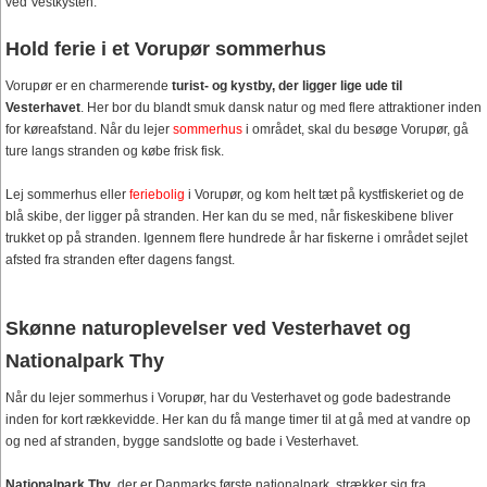
ved Vestkysten.
Hold ferie i et Vorupør sommerhus
Vorupør er en charmerende
turist- og kystby, der ligger lige ude til
Vesterhavet
. Her bor du blandt smuk dansk natur og med flere attraktioner inden
for køreafstand. Når du lejer
sommerhus
i området, skal du besøge Vorupør, gå
ture langs stranden og købe frisk fisk.
Lej sommerhus eller
feriebolig
i Vorupør, og kom helt tæt på kystfiskeriet og de
blå skibe, der ligger på stranden. Her kan du se med, når fiskeskibene bliver
trukket op på stranden. Igennem flere hundrede år har fiskerne i området sejlet
afsted fra stranden efter dagens fangst.
Skønne naturoplevelser ved Vesterhavet og
Nationalpark Thy
Når du lejer sommerhus i Vorupør, har du Vesterhavet og gode badestrande
inden for kort rækkevidde. Her kan du få mange timer til at gå med at vandre op
og ned af stranden, bygge sandslotte og bade i Vesterhavet.
Nationalpark Thy
, der er Danmarks første nationalpark, strækker sig fra