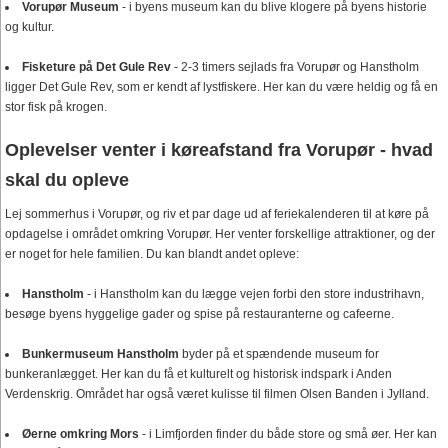
Vorupør Museum
- i byens museum kan du blive klogere på byens historie
og kultur.
Fisketure på Det Gule Rev
- 2-3 timers sejlads fra Vorupør og Hanstholm
ligger Det Gule Rev, som er kendt af lystfiskere. Her kan du være heldig og få en
stor fisk på krogen.
Oplevelser venter i køreafstand fra Vorupør - hvad
skal du opleve
Lej sommerhus i Vorupør, og riv et par dage ud af feriekalenderen til at køre på
opdagelse i området omkring Vorupør. Her venter forskellige attraktioner, og der
er noget for hele familien. Du kan blandt andet opleve:
Hanstholm
- i Hanstholm kan du lægge vejen forbi den store industrihavn,
besøge byens hyggelige gader og spise på restauranterne og cafeerne.
Bunkermuseum Hanstholm
byder på et spændende museum for
bunkeranlægget. Her kan du få et kulturelt og historisk indspark i Anden
Verdenskrig. Området har også været kulisse til filmen Olsen Banden i Jylland.
Øerne omkring Mors
- i Limfjorden finder du både store og små øer. Her kan