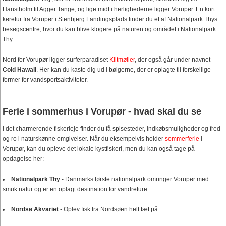
Hanstholm til Agger Tange, og lige midt i herlighederne ligger Vorupør. En kort
køretur fra Vorupør i Stenbjerg Landingsplads finder du et af Nationalpark Thys
besøgscentre, hvor du kan blive klogere på naturen og området i Nationalpark
Thy.
Nord for Vorupør ligger surferparadiset
Klitmøller
, der også går under navnet
Cold Hawaii
. Her kan du kaste dig ud i bølgerne, der er oplagte til forskellige
former for vandsportsaktiviteter.
Ferie i sommerhus i Vorupør - hvad skal du se
I det charmerende fiskerleje finder du få spisesteder, indkøbsmuligheder og fred
og ro i naturskønne omgivelser. Når du eksempelvis holder
sommerferie
i
Vorupør, kan du opleve det lokale kystfiskeri, men du kan også tage på
opdagelse her:
Nationalpark Thy
- Danmarks første nationalpark omringer Vorupør med
smuk natur og er en oplagt destination for vandreture.
Nordsø Akvariet
- Oplev fisk fra Nordsøen helt tæt på.