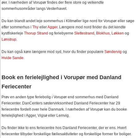
øer. I nærheden af Vorupør findes der flere store og velkendte
sommerhusområder langs Vesterhavet.
Du kan blandt andet leje sommerhus i Klitmøller lige nord for Vorupør eller søge
efter sommerhus i
Thy
eller
Agger
. Længere mod nord finder du det kendte
kystfiskerleje
Thorup Strand
og feriebyerne
Slettestrand
,
Blokhus
,
Løkken
og
Lønstrup
.
Du kan også køre længere mod syd, hvor du finder populære
Søndervig
og
Hvide Sande
.
Book en ferielejlighed i Vorupør med Danland
Feriecenter
Prøv en anden type feriebolig i Vorupør end sommerhus med Danland
Feriecenter. DanCenters søstervirksomhed Danland Feriecenter har 29
feriecentre fordelt over hele Danmark. I nærheden af Vorupør kan du booke
ferielejlighed i Agger, Vigsø eller Lemvig.
Du finder ikke to ens feriecentre hos Danland Feriecenter, der er ens. Hvert
feriecenter tilbyder forskellige fællesaktiviteter og forskellige former for boliger.