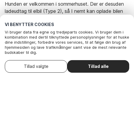
Hunden er velkommen i sommerhuset. Der er desuden
ladeudtag til elbil (Type 2), så I nemt kan oplade bilen
under opholdet. Huset er røgfrit og udlejes ikke til
VI BENYTTER COOKIES
ungdomsgrupper.
Sommerhuset er særligt velegnet til familier og par, der
Vi bruger data fra egne og tredjeparts cookies. Vi bruger dem i
kombination med dertil tilknyttede personoplysninger for at huske
ønsker en afslappende ferie tæt på Vesterhavet og den
dine indstillinger, forbedre vores services, til at følge din brug af
storslåede natur i Nationalpark Thy.
hjemmesiden og lave trafikmålinger samt vise de mest relevante
budskaber til dig.
Nedenfor kan du vælge at sige ok til alle cookies eller selv vælge,
hvilke af vores valgfrie cookies du vil acceptere.
Vælg ankomstdato
Rejseperiode og gæster
Tillad valgte
Tillad alle
. Du kan
Læs mere om vores cookie- og privatlivspolitik
trække dit samtykke tilbage
.
Her
Nødvendige: Disse cookies hjælper med at sikre, at vores
Dato
Vælg datoer
hjemmeside fungerer ved at aktivere grundlæggende funktioner
som for eksempel huske listen af favorithuse.
Gæster
2 Gæster
Nødvendige: Disse cookies hjælper med at sikre, at
vores hjemmeside fungerer ved at aktivere
grundlæggende funktioner som for eksempel huske
listen af favorithuse.
Funktionelle: Disse anvendes til at huske dine
søgeindstillinger, f.eks. antal personer, husdyr,