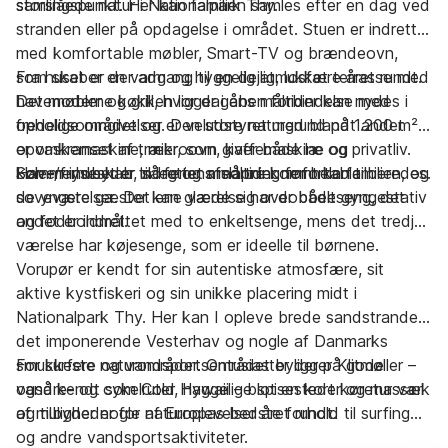
storslåede natur i Nationalpark Thy.
samlingspunkt. Her kan familien samles efter en dag ved
stranden eller på opdagelse i området. Stuen er indrettet
med komfortable møbler, Smart-TV og brændeovn,
som skaber en varm og hyggelig atmosfære året rundt.
Fra huset er der adgang til en dejlig, lukket terrasse med
Det moderne køkken ligger i åben forbindelse med
havemøbler og grill, hvor dagens måltider kan nydes i
opholdsområdet og er veludstyret med blandt andet
fredelige omgivelser. Den store naturgrund på 1.200 m²
opvaskemaskine, mikroovn, kaffemaskine og
er omkranset af træer, som giver både læ og privatliv.
køle-/fryseskab, så feriens måltider nemt kan tilberedes.
Haven indbyder til leg og afslapning for hele familien, og
Sommerhuset er indrettet med tre komfortable
de yngste gæster kan glæde sig over både gyngestativ
soveværelser. Det ene værelse har dobbeltseng, det
og fodboldmål.
andet er indrettet med to enkeltsenge, mens det tredje
værelse har køjesenge, som er ideelle til børnene.
Vorupør er kendt for sin autentiske atmosfære, sit
aktive kystfiskeri og sin unikke placering midt i
Nationalpark Thy. Her kan I opleve brede sandstrande,
det imponerende Vesterhav og nogle af Danmarks
smukkeste naturområder. Området byder på gode
For surfere og vandsportsentusiaster ligger Klitmøller –
vandre- og cykelruter, hyggelige spisesteder og masser
også kendt som Cold Hawaii – blot en kort køretur væk
af muligheder for naturoplevelser året rundt.
og tilbyder nogle af Europas bedste forhold til surfing
og andre vandsportsaktiviteter.