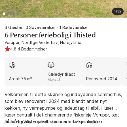
1/32
6 Gæster
3 Soveværelser
1 Badeværelse
·
·
6 Personer feriebolig i Thisted
Vorupør, Nordlige Vesterhav, Nordjylland
4.8
·
4 Bedømmelser
Kæledyr tilladt
Areal: 75 m²
Renoveret 2024
Maks. 2
Velkommen til dette skønne og indbydende sommerhus,
som blev renoveret i 2024 med blandt andet nyt
køkken, ny varmepumpe og ladeudtag til elbil. Huset
ligger centralt i det charmerende fiskerleje Vorupør, tæt
på både Vesterhavets brusende bølger og den
Den hyggelige opholdsstue er husets naturlige