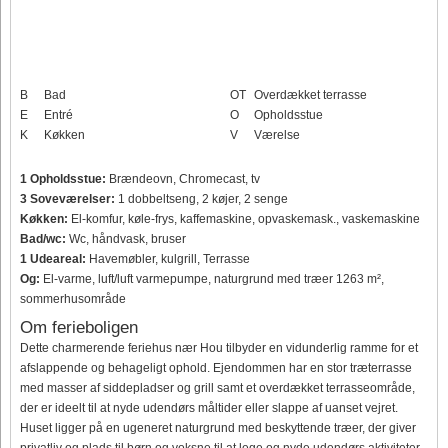
B
Bad
OT
Overdækket terrasse
E
Entré
O
Opholdsstue
K
Køkken
V
Værelse
1 Opholdsstue:
Brændeovn, Chromecast, tv
3 Soveværelser:
1 dobbeltseng, 2 køjer, 2 senge
Køkken:
El-komfur, køle-frys, kaffemaskine, opvaskemask., vaskemaskine
Bad/wc:
Wc, håndvask, bruser
1 Udeareal:
Havemøbler, kulgrill, Terrasse
Og:
El-varme, luft/luft varmepumpe, naturgrund med træer 1263 m²,
sommerhusområde
Om ferieboligen
Dette charmerende feriehus nær Hou tilbyder en vidunderlig ramme for et
afslappende og behageligt ophold. Ejendommen har en stor træterrasse
med masser af siddepladser og grill samt et overdækket terrasseområde,
der er ideelt til at nyde udendørs måltider eller slappe af uanset vejret.
Huset ligger på en ugeneret naturgrund med beskyttende træer, der giver
privatliv og plads til børn og voksne til at lege og nyde udendørs aktiviteter.