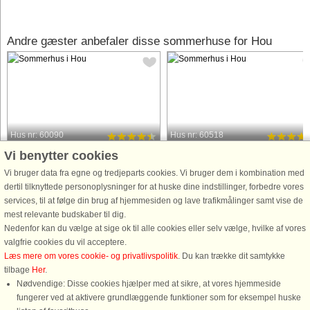
Andre gæster anbefaler disse sommerhuse for Hou
Hus nr: 60090
Hus nr: 60518
Vi benytter cookies
Hou
Hou
8 personer, 122 m²
6 personer, 100 m²
Vi bruger data fra egne og tredjeparts cookies. Vi bruger dem i kombination med
200 m til kyst.
250 m til kyst.
dertil tilknyttede personoplysninger for at huske dine indstillinger, forbedre vores
services, til at følge din brug af hjemmesiden og lave trafikmålinger samt vise de
Oplev ren idyl i dette skønne,
Dette hyggelige sommerhus i Hals
mest relevante budskaber til dig.
moderne feriehus i det nordjyske
byder på de perfekte rammer for en
Nedenfor kan du vælge at sige ok til alle cookies eller selv vælge, hvilke af vores
paradis Hals. Med sine imponerende
afslappende familieferie. Med 4
valgfrie cookies du vil acceptere.
122 m2 byder ejendommen på luksus
charmerende soveværelser og
Læs mere om vores cookie- og privatlivspolitik
. Du kan trække dit samtykke
og komfort i fredelige havemiljøer,
komfortable senge til 6 gæster er
tilbage
Her
.
ideel til både afslapning og eventyr. ...
denne ejendom kæledyrsvenlig,
Nødvendige: Disse cookies hjælper med at sikre, at vores hjemmeside
hvilket sikrer, ...
fungerer ved at aktivere grundlæggende funktioner som for eksempel huske