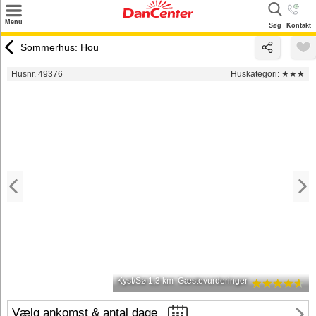
×
Menu
Søg
Kontakt
Søg
Sommerhus: Hou
Tilbud
Husnr. 49376
Huskategori:
★★★
Destinationer
Inspiration
Info
Kontakt
Udlejning af sommerhus
Ejer
Kyst/Sø 1,3 km
Gæstevurderinger
Vælg ankomst & antal dage