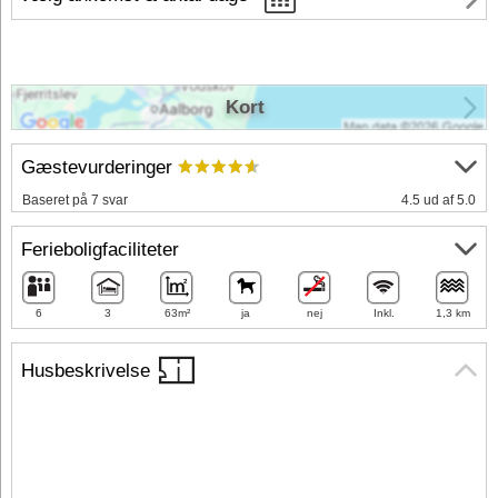
Kort
Gæstevurderinger
Baseret på 7 svar
4.5 ud af 5.0
Ferieboligfaciliteter
6
3
63m²
ja
nej
Inkl.
1,3 km
Husbeskrivelse