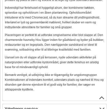
Indvendigt har feriehuset et hyggeligt alrum, der kombinerer køkken,
spisestue og opholdsrum i en åben planløsning. Opholdsområdet
inkluderer et tv med Chromecast, så du kan streame dit yndlingsindhold.
Interiøret er lyst og gennemtænkt møbleret, hvilket skaber en varm og
indbydende atmosfære for familier og små grupper.
Placeringen er perfekt til at udforske omgivelserne eller blot slappe af. Den
charmerende havneby Hou ligger inden for gåafstand og byder på butikker,
restauranter og en legeplads. Den nærliggende sandstrand er ideel til
svømning, solbadning eller til at tilbringe kvalitetstid med familien.
Uanset om du vil slappe af på terrassen, nyde udendørs aktiviteter på
naturgrunden eller udforske kystområdet, giver dette feriehus en alsidig
base for et mindeværdigt ophold.
Bemærk venligst, at udlejning ikke er tilgængelig for ungdomsgrupper.
Kombinationen af ​​indendørs komfort, udendørs plads og nærhed til Hou og
stranden gør denne ejendom til et godt valg for familier, der søger en
afslappende kystferie.
Yderligere service