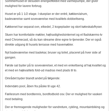
Sommerhuset er desuden energieffektivt med varmepumpe, der giver
mulighed for lavere forbrug.
Huset er på 1 1/2 etage. I stueplan er der entré, køkken/alrum,
badeværelse samt soveværelse med kvalitets dobbeltseng.
Køkkenet har separat ovn, elkedel, 2 kogeplader og stort køleskab/fryser.
Stuen har komfortable møbler, højhastighedsinternet og et fladskærms-tv
med Chromecast, så du kan streame dine egne tv-tjenester. Der er også
direkte udgang til husets terrasse med havemøbler.
Nyt badeværelse med badekar, bruser og toilet, placeret på hver side af
gangen.
Første sal byder på to soveværelser, et med en enkeltseng af høj kvalitet og
et med en højkvalitets fold-ud madras med plads til to.
Området byder blandt andet på følgende:
Indendørs pool, åben fra påske til uge 42.
Fællesrum med bordtennis, bordfodbold osv. Der er mulighed for vaskeri
mod betaling.
Der er fremragende muligheder for vandreture, cykling, mountainbiking og