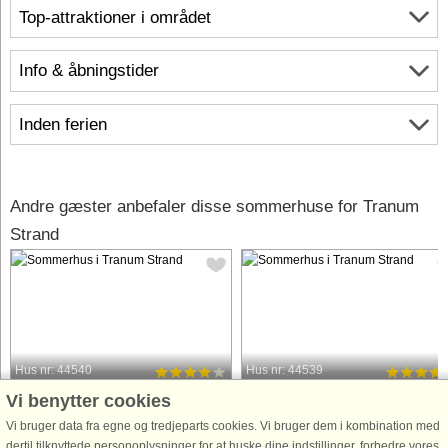
Top-attraktioner i området
Info & åbningstider
Inden ferien
Andre gæster anbefaler disse sommerhuse for Tranum
Strand
Hus nr: 44540
Hus nr: 44539
Vi benytter cookies
Tranum Strand
Tranum Strand
6 personer, 60 m²
4 personer, 60 m²
Vi bruger data fra egne og tredjeparts cookies. Vi bruger dem i kombination med
100 m til kyst.
100 m til kyst.
dertil tilknyttede personoplysninger for at huske dine indstillinger, forbedre vores