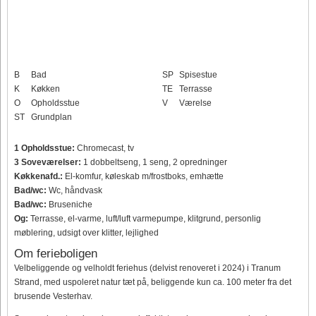
B
Bad
SP
Spisestue
K
Køkken
TE
Terrasse
O
Opholdsstue
V
Værelse
ST
Grundplan
1 Opholdsstue:
Chromecast, tv
3 Soveværelser:
1 dobbeltseng, 1 seng, 2 opredninger
Køkkenafd.:
El-komfur, køleskab m/frostboks, emhætte
Bad/wc:
Wc, håndvask
Bad/wc:
Bruseniche
Og:
Terrasse, el-varme, luft/luft varmepumpe, klitgrund, personlig
møblering, udsigt over klitter, lejlighed
Om ferieboligen
Velbeliggende og velholdt feriehus (delvist renoveret i 2024) i Tranum
Strand, med uspoleret natur tæt på, beliggende kun ca. 100 meter fra det
brusende Vesterhav.