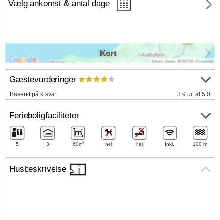
Vælg ankomst & antal dage
Kort
Gæstevurderinger
Baseret på 9 svar
3.9 ud af 5.0
Ferieboligfaciliteter
5
3
60m²
nej
nej
Inkl.
100 m
Husbeskrivelse