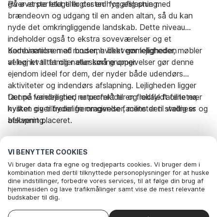
giver et perfekt tilflugtssted for afslapning.
På øverste etage er der en hyggelig stue med
brændeovn og udgang til en anden altan, så du kan
nyde det omkringliggende landskab. Dette niveau
indeholder også to ekstra soveværelser og et
badeværelse med bruser, hvilket gør lejligheden
Kombinationen af moderne bekvemmeligheder, møbler
velegnet til familier eller små grupper.
af høj kvalitet og naturskønne omgivelser gør denne
ejendom ideel for dem, der nyder både udendørs
aktiviteter og indendørs afslapning. Lejligheden ligger
tæt på vandrestier, naturområder og lokale faciliteter,
Denne ferielejlighed er perfekt til en fredfyldt ferie nær
hvilket giver fredelige omgivelser, mens den stadig er
kysten og tilbyder fremragende faciliteter til wellness og
bekvemt placeret.
afslapning.
Bemærk venligst, at udlejning til unge eller
VI BENYTTER COOKIES
arbejdsgrupper ikke er tilladt.
Vi bruger data fra egne og tredjeparts cookies. Vi bruger dem i
kombination med dertil tilknyttede personoplysninger for at huske
dine indstillinger, forbedre vores services, til at følge din brug af
Rejseperiode og gæster
hjemmesiden og lave trafikmålinger samt vise de mest relevante
budskaber til dig.
Nedenfor kan du vælge at sige ok til alle cookies eller selv vælge,
hvilke af vores valgfrie cookies du vil acceptere.
Dato
Vælg datoer
Vælg ankomstdato