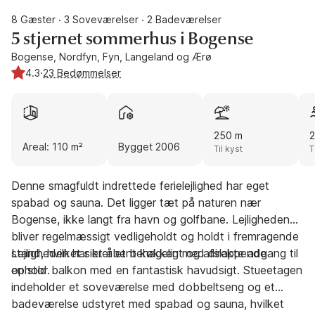
8 Gæster
3 Soveværelser
2 Badeværelser
·
·
5 stjernet sommerhus i Bogense
Bogense, Nordfyn, Fyn, Langeland og Ærø
4.3
·
23 Bedømmelser
250 m
Areal: 110 m²
Bygget 2006
Til kyst
T
Denne smagfuldt indrettede ferielejlighed har eget
spabad og sauna. Det ligger tæt på naturen nær
Bogense, ikke langt fra havn og golfbane. Lejligheden
bliver regelmæssigt vedligeholdt og holdt i fremragende
stand, hvilket sikrer et behageligt og afslappende
Lejligheden har et åbent køkken med direkte adgang til
ophold.
en stor balkon med en fantastisk havudsigt. Stueetagen
indeholder et soveværelse med dobbeltseng og et
badeværelse udstyret med spabad og sauna, hvilket