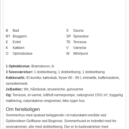
B
Bad
S
Sauna
BY
Bryggers
SP
Spisestue
E
Entré
TE
Terrasse
K
Køkken
V
Værelse
O
Opholdsstue
W
Whirlpool
1 Opholdsstue:
Brændeovn, tv
3 Soveværelser:
1 dobbeltseng, 1 dobbeltseng, 1 dobbeltseng
Køkkenafd.:
El-komfur, køleskab, fryser 60 - 99 l, emhætte, kaffemaskine,
opvaskemask.
2xBad/wc:
Wc, håndvask, bruseniche, gulvvarme
Og:
Terrasse, el-varme, luft/luft varmepumpe, naturgrund 1501 m², hyggelig
møblering, naturskønne omgivelser, ikke-ryger hus
Om ferieboligen
Sommerhus med spabad beliggende i et naturskønt område ved
Gyldensteen Golfbane ved Bogense. Sommerhuset er indrettet med tre
soveværelser, alle med dobbeltseng. Der er to badeværelser med