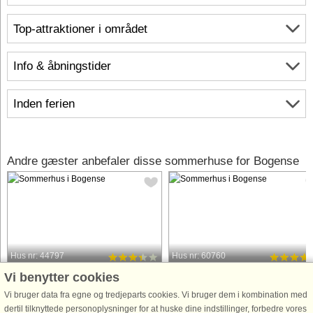
Top-attraktioner i området
Info & åbningstider
Inden ferien
Andre gæster anbefaler disse sommerhuse for Bogense
Hus nr: 44797
Hus nr: 60760
Vi benytter cookies
Bogense
Bogense
4 personer, 30 m²
6 personer, 76 m²
Vi bruger data fra egne og tredjeparts cookies. Vi bruger dem i kombination med
15 m til kyst.
150 m til kyst.
dertil tilknyttede personoplysninger for at huske dine indstillinger, forbedre vores