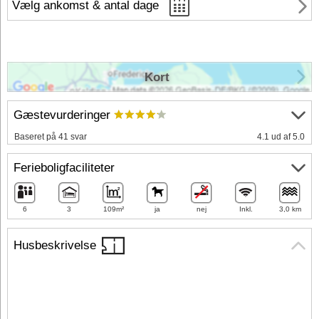
Vælg ankomst & antal dage
Kort
Gæstevurderinger
Baseret på 41 svar
4.1 ud af 5.0
Ferieboligfaciliteter
6
3
109m²
ja
nej
Inkl.
3,0 km
Husbeskrivelse