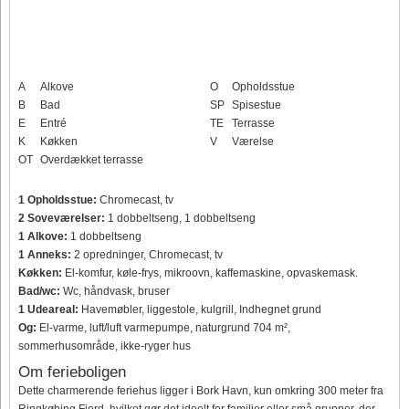
A
Alkove
O
Opholdsstue
B
Bad
SP
Spisestue
E
Entré
TE
Terrasse
K
Køkken
V
Værelse
OT
Overdækket terrasse
1 Opholdsstue:
Chromecast, tv
2 Soveværelser:
1 dobbeltseng, 1 dobbeltseng
1 Alkove:
1 dobbeltseng
1 Anneks:
2 opredninger, Chromecast, tv
Køkken:
El-komfur, køle-frys, mikroovn, kaffemaskine, opvaskemask.
Bad/wc:
Wc, håndvask, bruser
1 Udeareal:
Havemøbler, liggestole, kulgrill, Indhegnet grund
Og:
El-varme, luft/luft varmepumpe, naturgrund 704 m²,
sommerhusområde, ikke-ryger hus
Om ferieboligen
Dette charmerende feriehus ligger i Bork Havn, kun omkring 300 meter fra
Ringkøbing Fjord, hvilket gør det ideelt for familier eller små grupper, der