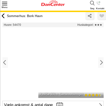
×
Menu
Søg
Kontakt
Søg
Sommerhus: Bork Havn
Tilbud
Husnr. 54470
Huskategori:
★★★
Destinationer
Inspiration
Info
Kontakt
Udlejning af sommerhus
Ejer
Kyst/Sø 300 m
Gæstevurderinger
Vælg ankomst & antal dage