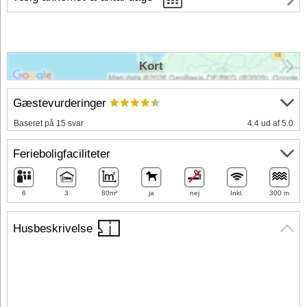
Kort
Gæstevurderinger
Baseret på 15 svar
4.4 ud af 5.0
Ferieboligfaciliteter
6
3
80m²
ja
nej
Inkl.
300 m
Husbeskrivelse