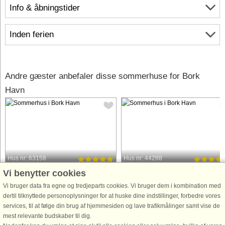
Info & åbningstider
Inden ferien
Andre gæster anbefaler disse sommerhuse for Bork
Havn
Hus nr: 63158
Hus nr: 44288
Vi benytter cookies
Bork Havn
Bork Havn
6 personer, 105 m²
6 personer, 105 m²
Vi bruger data fra egne og tredjeparts cookies. Vi bruger dem i kombination med
5 m til kyst.
5 m til kyst.
dertil tilknyttede personoplysninger for at huske dine indstillinger, forbedre vores
services, til at følge din brug af hjemmesiden og lave trafikmålinger samt vise de
Oplev husbåden Amalie – Maritim
Velkommen til en helt speciel ferie p
mest relevante budskaber til dig.
luksus i Bork Havn Enestående
vandet! Denne smukke husbåd i Bor