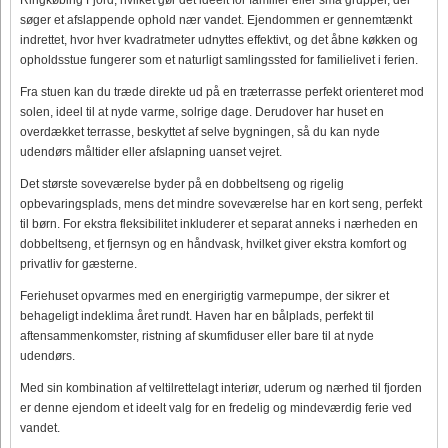
søger et afslappende ophold nær vandet. Ejendommen er gennemtænkt
indrettet, hvor hver kvadratmeter udnyttes effektivt, og det åbne køkken og
opholdsstue fungerer som et naturligt samlingssted for familielivet i ferien.
Fra stuen kan du træde direkte ud på en træterrasse perfekt orienteret mod
solen, ideel til at nyde varme, solrige dage. Derudover har huset en
overdækket terrasse, beskyttet af selve bygningen, så du kan nyde
udendørs måltider eller afslapning uanset vejret.
Det største soveværelse byder på en dobbeltseng og rigelig
opbevaringsplads, mens det mindre soveværelse har en kort seng, perfekt
til børn. For ekstra fleksibilitet inkluderer et separat anneks i nærheden en
dobbeltseng, et fjernsyn og en håndvask, hvilket giver ekstra komfort og
privatliv for gæsterne.
Feriehuset opvarmes med en energirigtig varmepumpe, der sikrer et
behageligt indeklima året rundt. Haven har en bålplads, perfekt til
aftensammenkomster, ristning af skumfiduser eller bare til at nyde
udendørs.
Med sin kombination af veltilrettelagt interiør, uderum og nærhed til fjorden
er denne ejendom et ideelt valg for en fredelig og mindeværdig ferie ved
vandet.