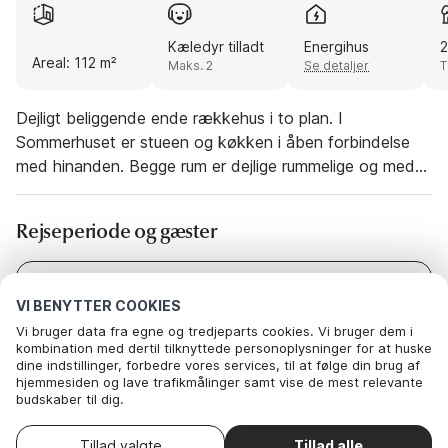
Kæledyr tilladt
Energihus
2
Areal: 112 m²
Maks. 2
Se detaljer
T
Dejligt beliggende ende rækkehus i to plan. I
Sommerhuset er stueen og køkken i åben forbindelse
med hinanden. Begge rum er dejlige rummelige og med
udgang til en stor terrasse. I stuen er der endvidere
trappe op til første sal, med to soverum. Et dejligt
Rejseperiode og gæster
beliggende sommerhus, tæt på den lille by Nymindegab,
hvor der findes både en købmand og en campingplads.
Sommerhus i Nymindegab - Sommerhuse i Danmark!
Dato
Vælg datoer
VI BENYTTER COOKIES
Gratis slutrengøring!
Gæster
2 Gæster
Vi bruger data fra egne og tredjeparts cookies. Vi bruger dem i
kombination med dertil tilknyttede personoplysninger for at huske
dine indstillinger, forbedre vores services, til at følge din brug af
hjemmesiden og lave trafikmålinger samt vise de mest relevante
budskaber til dig.
Nedenfor kan du vælge at sige ok til alle cookies eller selv vælge,
hvilke af vores valgfrie cookies du vil acceptere.
Vælg ankomstdato
Tillad valgte
Tillad alle