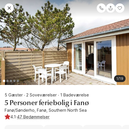
1/19
5 Gæster
2 Soveværelser
1 Badeværelse
·
·
5 Personer feriebolig i Fanø
Fanø/Sønderho, Fanø, Southern North Sea
4.1
·
47 Bedømmelser