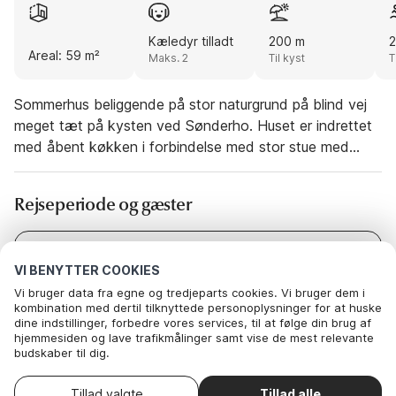
Kæledyr tilladt
200 m
Areal: 59 m²
Maks. 2
Til kyst
T
Sommerhus beliggende på stor naturgrund på blind vej
meget tæt på kysten ved Sønderho. Huset er indrettet
med åbent køkken i forbindelse med stor stue med
lysindfald fra tre vinkler. To soveværelser, det ene med
to enkeltsenge og det andet med en enkeltseng. Mod
Rejseperiode og gæster
sydøst har huset ingen naboer, så der kan naturen og
det rige dyreliv af rådyr, kaniner og fasaner nydes. På
terrassen mod vest kan I nyde de lune sommeraftener
Dato
I dag
-
I morgen
VI BENYTTER COOKIES
og solnedgange. Udlejes ikke til ungdomsgrupper.
Gæster
2 Gæster
Vi bruger data fra egne og tredjeparts cookies. Vi bruger dem i
kombination med dertil tilknyttede personoplysninger for at huske
dine indstillinger, forbedre vores services, til at følge din brug af
hjemmesiden og lave trafikmålinger samt vise de mest relevante
budskaber til dig.
Nedenfor kan du vælge at sige ok til alle cookies eller selv vælge,
Denne feriebolig er ikke tilgængelig på de
Skift
hvilke af vores valgfrie cookies du vil acceptere.
datoer
valgte datoer. Prøv andre datoer.
Tillad valgte
Tillad alle