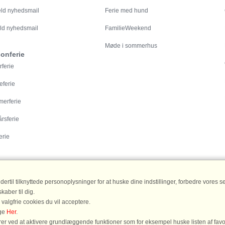
eld nyhedsmail
Ferie med hund
ld nyhedsmail
FamilieWeekend
Møde i sommerhus
onferie
rferie
eferie
erferie
årsferie
erie
til tilknyttede personoplysninger for at huske dine indstillinger, forbedre vores serv
aber til dig.
 valgfrie cookies du vil acceptere.
havet
|
Sommerhus Bornholm
|
Sommerhus Blåvand
|
Sommerhus Skagen
|
Somme
age
Her
.
r ved at aktivere grundlæggende funktioner som for eksempel huske listen af favo