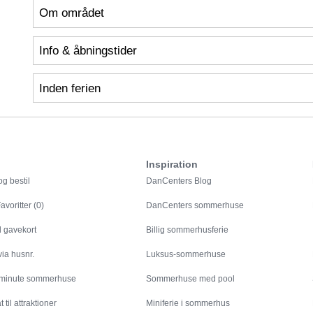
Om området
Info & åbningstider
Inden ferien
Inspiration
g bestil
DanCenters Blog
avoritter (0)
DanCenters sommerhuse
l gavekort
Billig sommerhusferie
ia husnr.
Luksus-sommerhuse
 minute sommerhuse
Sommerhuse med pool
 til attraktioner
Miniferie i sommerhus