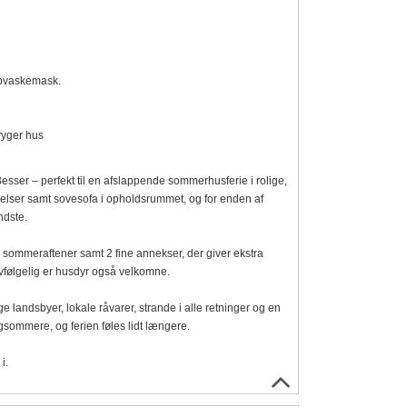
 opvaskemask.
ryger hus
sser – perfekt til en afslappende sommerhusferie i rolige,
elser samt sovesofa i opholdsrummet, og for enden af
ndste.
 sommeraftener samt 2 fine annekser, der giver ekstra
lvfølgelig er husdyr også velkomne.
e landsbyer, lokale råvarer, strande i alle retninger og en
ngsommere, og ferien føles lidt længere.
i.