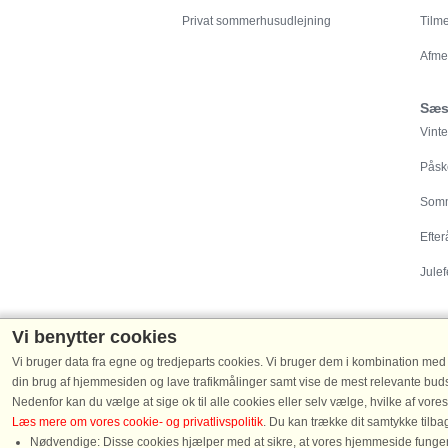
Privat sommerhusudlejning
Tilm
Afme
Sæs
Vinte
Påsk
Somm
Efter
Julef
Vi benytter cookies
Vi bruger data fra egne og tredjeparts cookies. Vi bruger dem i kombination med der
Destinationer
din brug af hjemmesiden og lave trafikmålinger samt vise de mest relevante budsk
Nedenfor kan du vælge at sige ok til alle cookies eller selv vælge, hvilke af vores
Sommerhuse i Danmark
|
Sommerhus ved Vester
Læs mere om vores cookie- og privatlivspolitik
. Du kan trække dit samtykke tilb
Tyskland
|
Sommerhuse i Sverige
|
Hytte i Norge
Nødvendige: Disse cookies hjælper med at sikre, at vores hjemmeside fungere