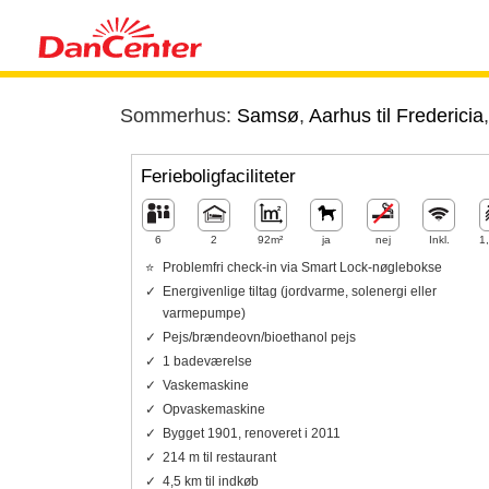
Sommerhus:
Samsø
,
Aarhus til Fredericia
Ferieboligfaciliteter
6
2
92m²
ja
nej
Inkl.
1
Problemfri check-in via Smart Lock-nøglebokse
Energivenlige tiltag (jordvarme, solenergi eller
varmepumpe)
Pejs/brændeovn/bioethanol pejs
1 badeværelse
Vaskemaskine
Opvaskemaskine
Bygget 1901, renoveret i 2011
214 m til restaurant
4,5 km til indkøb