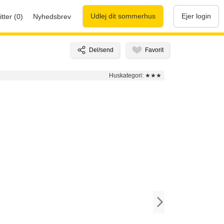
Udlej dit sommerhus
Ejer login
tter (0)
Nyhedsbrev
Huskategori:
★★★