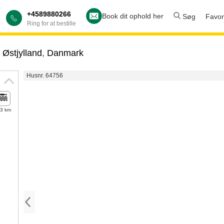
+4589880266
Book dit ophold her
Søg
Favori
Ring for at bestille
,
Østjylland
,
Danmark
Husnr. 64756
,3 km