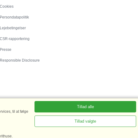
Cookies
Persondatapolitik
Lejebetingelser
CSR-rapportering
Presse
Responsible Disclosure
Tillad alle
ices, til at følge
Tillad valgte
rhus Fanø
|
Sommerhus Rømø
|
Sommerhus i
rithuse.