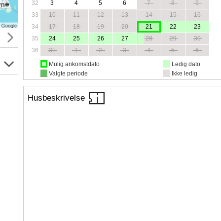
32
3
4
5
6
7
8
9
33
10
11
12
13
14
15
16
34
17
18
19
20
21
22
23
35
24
25
26
27
28
29
30
36
31
1
2
3
4
5
6
Mulig ankomstdato
Ledig dato
Valgte periode
Ikke ledig
Husbeskrivelse