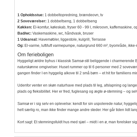
1 Opholdsstue:
1 dobbeltopredning, brændeovn, tv
2 Soveværelser:
1 dobbeltseng, 1 dobbeltseng
Køkken:
El-komfur, køleskab, fryser 60 - 99 l, mikroovn, kaffemaskine,
Bad/wc:
Vaskemaskine, wc, håndvask, bruser
1 Udeareal:
Havemøbler, liggestole, kulgrill, Terrasse
Og:
El-varme, luft/luft varmepumpe, naturgrund 660 m², byområde, ikke-
Om ferieboligen
Hyggeligt ældre byhus i klassisk Samsø-stil beliggende i charmerende Be
naturskønne omgivelser. Huset rummer op til 6 personer med 2 sovevær
gangen finder I en hyggelig alkove til 2 små børn – et hit for familiens mi
Udenfor venter en skøn naturhave med plads til leg, afslapning og lange
plads og fleksibilitet. Her er fred, fuglesang og ægte ø-stemning – og se
Samsø er i sig selv en oplevelse: kendt for sin uspolerede natur, hyggelig
helt særlig ro, man ikke finder mange andre steder. Her går tiden lidt la
Kort sagt: Et stemningsfuldt hus med sjæl – midt i en ø, man forelsker sig 