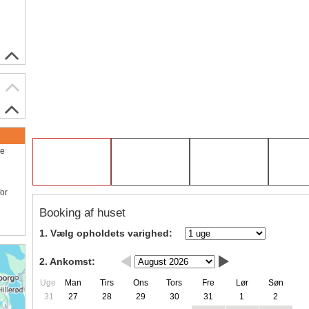
ve
for
Booking af huset
1. Vælg opholdets varighed:
2. Ankomst:
Uge
Man
Tirs
Ons
Tors
Fre
Lør
Søn
31
27
28
29
30
31
1
2