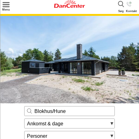
×
Menu
Søg
Kontakt
Søg
Tilbud
Destinationer
Inspiration
Info
Kontakt
Udlejning af sommerhus
Ejer
Blokhus/Hune
Ankomst & dage
Personer