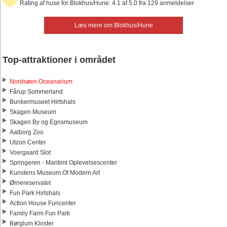
Rating af huse for Blokhus/Hune: 4.1 af 5.0 fra 129 anmeldelser
Læs mere om Blokhus/Hune
Top-attraktioner i området
Nordsøen Oceanarium
Fårup Sommerland
Bunkermuseet Hirtshals
Skagen Museum
Skagen By og Egnsmuseum
Aalborg Zoo
Utzon Center
Voergaard Slot
Springeren - Maritimt Oplevelsescenter
Kunstens Museum Of Modern Art
Ørnereservatet
Fun Park Hirtshals
Action House Funcenter
Family Farm Fun Park
Børglum Kloster