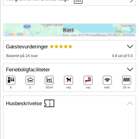
Kort
Gæstevurderinger
Baseret på 24 svar
4.8 ud af 5.0
Ferieboligfaciliteter
6
3
82m²
nej
nej
Inkl.
20 m
Husbeskrivelse