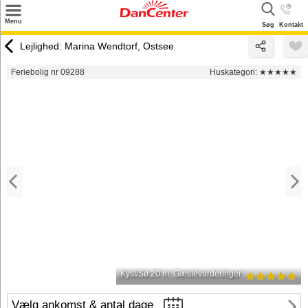
×
Menu
Søg
Kontakt
Søg
Lejlighed: Marina Wendtorf, Ostsee
Tilbud
Feriebolig nr 09288
Huskategori:
★★★★★
Destinationer
Inspiration
Info
Kontakt
Udlejning af sommerhus
Ejer
Kyst/Sø 20 m
Gæstevurderinger
Vælg ankomst & antal dage