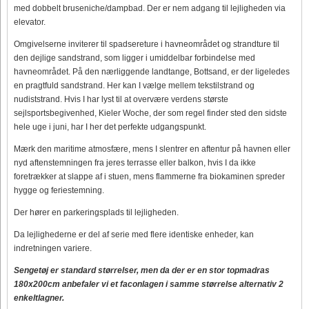
med dobbelt bruseniche/dampbad. Der er nem adgang til lejligheden via
elevator.
Omgivelserne inviterer til spadsereture i havneområdet og strandture til
den dejlige sandstrand, som ligger i umiddelbar forbindelse med
havneområdet. På den nærliggende landtange, Bottsand, er der ligeledes
en pragtfuld sandstrand. Her kan I vælge mellem tekstilstrand og
nudiststrand. Hvis I har lyst til at overvære verdens største
sejlsportsbegivenhed, Kieler Woche, der som regel finder sted den sidste
hele uge i juni, har I her det perfekte udgangspunkt.
Mærk den maritime atmosfære, mens I slentrer en aftentur på havnen eller
nyd aftenstemningen fra jeres terrasse eller balkon, hvis I da ikke
foretrækker at slappe af i stuen, mens flammerne fra biokaminen spreder
hygge og feriestemning.
Der hører en parkeringsplads til lejligheden.
Da lejlighederne er del af serie med flere identiske enheder, kan
indretningen variere.
Sengetøj er standard størrelser, men da der er en stor topmadras
180x200cm anbefaler vi et faconlagen i samme størrelse alternativ 2
enkeltlagner.