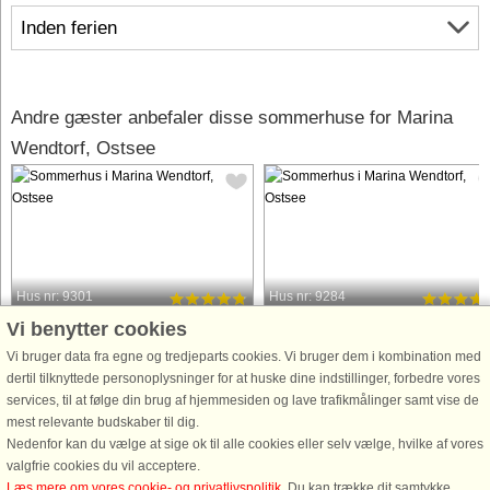
Inden ferien
Andre gæster anbefaler disse sommerhuse for Marina
Wendtorf, Ostsee
Hus nr: 9301
Hus nr: 9284
Vi benytter cookies
Marina Wendtorf, Ostsee
Marina Wendtorf, Ostsee
6 personer, 65 m²
6 personer, 65 m²
Vi bruger data fra egne og tredjeparts cookies. Vi bruger dem i kombination med
20 m til kyst.
20 m til kyst.
dertil tilknyttede personoplysninger for at huske dine indstillinger, forbedre vores
services, til at følge din brug af hjemmesiden og lave trafikmålinger samt vise de
Der er noget tidløst ved livet ved havet
Træd ind i denne moderne og
mest relevante budskaber til dig.
– de blide bølger, bådenes
indbydende lejlighed i stueetagen,
Nedenfor kan du vælge at sige ok til alle cookies eller selv vælge, hvilke af vores
langsomme bevægelse og den måde,
perfekt beliggende ved havnen med
valgfrie cookies du vil acceptere.
horisonten ændrer sig med lyset. Fra
beroligende udsigt over Østersøen o
Læs mere om vores cookie- og privatlivspolitik
. Du kan trække dit samtykke