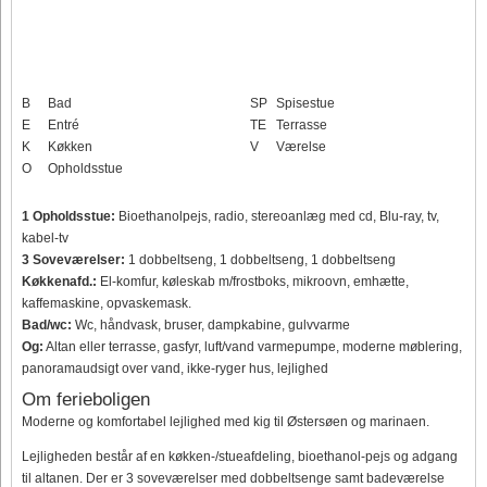
B
Bad
SP
Spisestue
E
Entré
TE
Terrasse
K
Køkken
V
Værelse
O
Opholdsstue
1 Opholdsstue:
Bioethanolpejs, radio, stereoanlæg med cd, Blu-ray, tv,
kabel-tv
3 Soveværelser:
1 dobbeltseng, 1 dobbeltseng, 1 dobbeltseng
Køkkenafd.:
El-komfur, køleskab m/frostboks, mikroovn, emhætte,
kaffemaskine, opvaskemask.
Bad/wc:
Wc, håndvask, bruser, dampkabine, gulvvarme
Og:
Altan eller terrasse, gasfyr, luft/vand varmepumpe, moderne møblering,
panoramaudsigt over vand, ikke-ryger hus, lejlighed
Om ferieboligen
Moderne og komfortabel lejlighed med kig til Østersøen og marinaen.
Lejligheden består af en køkken-/stueafdeling, bioethanol-pejs og adgang
til altanen. Der er 3 soveværelser med dobbeltsenge samt badeværelse