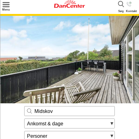
×
Menu
Søg
Kontakt
Søg
Tilbud
Destinationer
Inspiration
Info
Kontakt
Udlejning af sommerhus
Ejer
Midskov
Ankomst & dage
Personer