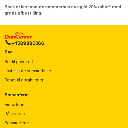
Book et last minute sommerhus nu og få 20% rabat* med
gratis afbestilling.
+4589880266
Søg
Bestil gavekort
Last minute sommerhuse
Rabat til attraktioner
Sæsonferie
Vinterferie
Påskeferie
Sommerferie