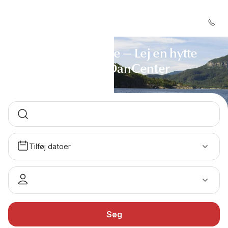
Ringebu i Norge — Lej en hytte
gennem DanCenter
Tilføj datoer
Søg