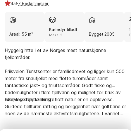
4.6
·
7 Bedømmelser
Kæledyr tilladt
1
Areal: 55 m²
Bygget 2005
Maks. 2
T
Hyggelig htte i et av Norges mest naturskjønne
fjellområder.
Friisveien Turistsenter er familiedrevet og ligger kun 500
meter fra snaufjellet med flotte turområder samt
fantastiske jakt- og friluftsområder. Godt fiske og
bademuligheter i flere fjellvann og mulighet for bruk av
lekeplass for de minste.
Bær- og soppsanking i flott natur er en opplevelse.
Guidede fjellturer, rafting og beliggenhet nær golfbane er
noen av de nærmeste aktivitetsmulighetene. I vannet
rett nedenfor kan man leie kano eller robåt pr. dag eller
uke. Lillehammer ligger ca. 45 minutter unna og