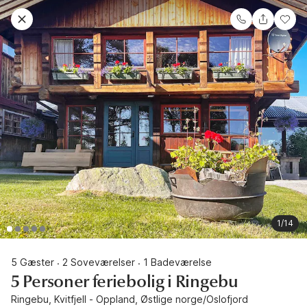
1/14
5 Gæster
2 Soveværelser
1 Badeværelse
·
·
5 Personer feriebolig i Ringebu
Ringebu, Kvitfjell - Oppland, Østlige norge/Oslofjord