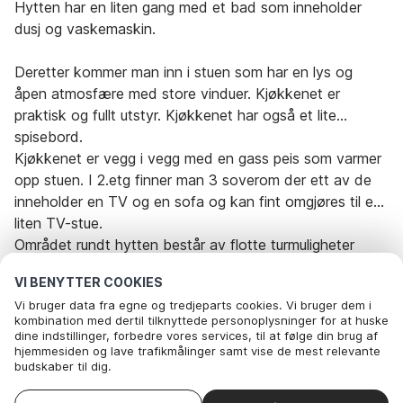
Hytten har en liten gang med et bad som inneholder
dusj og vaskemaskin.
Deretter kommer man inn i stuen som har en lys og
åpen atmosfære med store vinduer. Kjøkkenet er
praktisk og fullt utstyr. Kjøkkenet har også et lite
spisebord.
Kjøkkenet er vegg i vegg med en gass peis som varmer
opp stuen. I 2.etg finner man 3 soverom der ett av de
inneholder en TV og en sofa og kan fint omgjøres til en
liten TV-stue.
Området rundt hytten består av flotte turmuligheter
tilrettelagt for både sykkel- og gåturer. Ikke langt unna
VI BENYTTER COOKIES
finner man små sentrum som Ringebu og Fåvang hvor
Vi bruger data fra egne og tredjeparts cookies. Vi bruger dem i
der er butikker, bensinstasjon og spisesteder. Ca en halv
kombination med dertil tilknyttede personoplysninger for at huske
times kjøretur unna finner man Hunderfossen familiepark
dine indstillinger, forbedre vores services, til at følge din brug af
Rejseperiode og gæster
i sør og Fron badeland i nord.
hjemmesiden og lave trafikmålinger samt vise de mest relevante
budskaber til dig.
Nedenfor kan du vælge at sige ok til alle cookies eller selv vælge,
hvilke af vores valgfrie cookies du vil acceptere.
Dato
Vælg datoer
Vælg ankomstdato