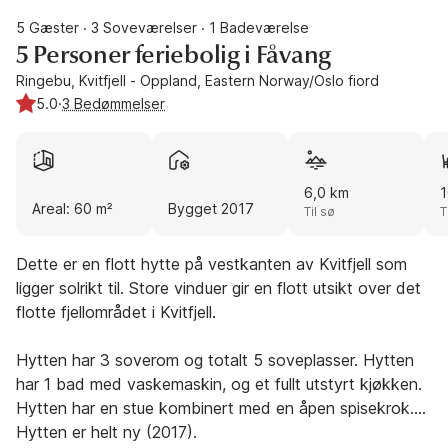
5 Gæster
3 Soveværelser
1 Badeværelse
·
·
5 Personer feriebolig i Fåvang
Ringebu, Kvitfjell - Oppland, Eastern Norway/Oslo fiord
5.0
·
3 Bedømmelser
6,0 km
1
Areal: 60 m²
Bygget 2017
Til sø
T
Dette er en flott hytte på vestkanten av Kvitfjell som
ligger solrikt til. Store vinduer gir en flott utsikt over det
flotte fjellområdet i Kvitfjell.
Hytten har 3 soverom og totalt 5 soveplasser. Hytten
har 1 bad med vaskemaskin, og et fullt utstyrt kjøkken.
Hytten har en stue kombinert med en åpen spisekrok.
Hytten er helt ny (2017).