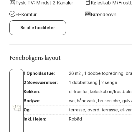
Tysk TV: Mindst 2 Kanaler
Køleskab M/frost
El-Komfur
Brændeovn
Se alle faciliteter
Ferieboligens layout
1 Opholdsstue:
26 m2 , 1 dobbeltopredning, bræ
2 Soveværelser:
1 dobbeltseng | 2 senge
Køkken:
el-komfur, køleskab m/frostbok
Bad/wc:
wc, håndvask, bruseniche, gulv
Og:
terrasse, overd. terrasse, el-va
Inkl. i lejen:
Robåd