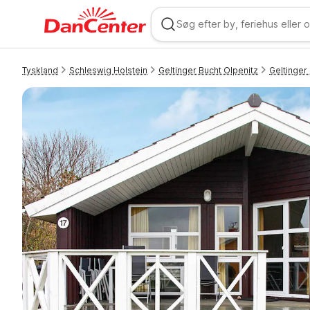
Tyskland
Schleswig Holstein
Geltinger Bucht Olpenitz
Geltinger
WIZARD MEMBER