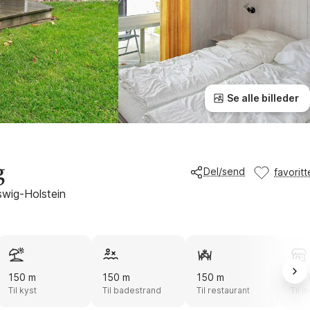
Se alle billeder
g
Del/send
favoritt
swig-Holstein
150 m
150 m
150 m
2,0
Til kyst
Til badestrand
Til restaurant
Til 