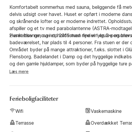
Komfortabelt sommerhus med sauna, beliggende få meter 
delvis udsigt over havet. Huset er opført i moderne da
og skrånende lofter og er moderne indrettet. Opholdss
afspiller og et tv med parabolantenne (ASTRA-modtagel
2 enkeltsenge, og i opholdsstuen finder I en 2-personer
Huset blev renoveret i 2015 med nye vinylgulve og blev 
badeværelset, har plads til 4 personer. Fra stuen er der 
Området byder på mange attraktioner, f.eks. slottet i 
Flensborg. Badelandet i Damp og det hyggelige indkøbs
og den gamle hjuldamper, som byder på hyggelige ture på f
brugen af denne er dog på lejers eget ansvar/forsikring.
Læs mere
Ferieboligfaciliteter
Wifi
Vaskemaskine
Terrasse
Overdækket Terra