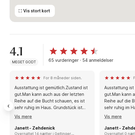
Vis stort kort
4.1
65 vurderinger · 54 anmeldelser
MEGET GODT
For 8 måneder siden.
Ausstattung ist gemütlich.Zustand ist
Ausstattung ist
gut.Man kann auch aus der letzten
gut.Man kann a
Reihe auf die Bucht schauen, es ist
Reihe auf die B
sehr ruhig im Haus. Grundstück ist
sehr ruhig im H
ausreichend und Parkplatz ist am
ausreichend un
Vis mere
Vis mere
Haus
Haus Empfehlun
gemütlich.Zust
Janett - Zehdenick
Janett - Zehd
Overnattet 14 nætter i Geltinger
auch aus der le
Overnattet 0 nætter i Ge