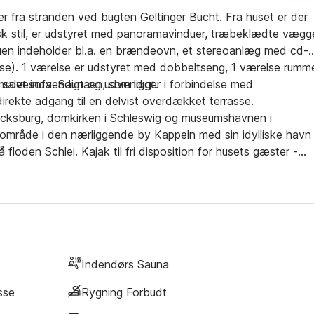
fra stranden ved bugten Geltinger Bucht. Fra huset er der
nsk stil, er udstyret med panoramavinduer, træbeklædte vægg
tuen indeholder bl.a. en brændeovn, et stereoanlæg med cd-
se). 1 værelse er udstyret med dobbeltseng, 1 værelse rumm
s sovesofa. Saunaen, som ligger i forbindelse med
malet indvendigt og udvendigt.
direkte adgang til en delvist overdækket terrasse.
Glücksburg, domkirken i Schleswig og museumshavnen i
område i den nærliggende by Kappeln med sin idylliske havn
loden Schlei. Kajak til fri disposition for husets gæster -
Indendørs Sauna
sse
Rygning Forbudt