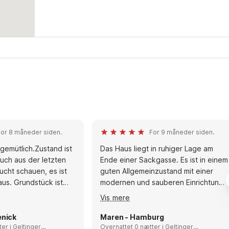
For 8 måneder siden.
For 9 måneder siden.
 gemütlich.Zustand ist
Das Haus liegt in ruhiger Lage am
uch aus der letzten
Ende einer Sackgasse. Es ist in einem
ucht schauen, es ist
guten Allgemeinzustand mit einer
aus. Grundstück ist
modernen und sauberen Einrichtung.
d Parkplatz ist am
Die Küche ist gut und vollständig
Vis mere
gen: Ausstattung ist
eingerichtet. Der Hafen, Strand,
and ist gut.Man kann
Spielplatz und Restaurant ist in 2 Min
enick
Maren - Hamburg
tzten Reihe auf die
ltinger
zu erreichen. Empfehlungen: Das
Overnattet 0 nætter i Geltinger