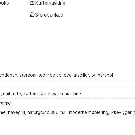
boks
Kaffemaskine
Stereoanlæg
ndeovn, stereoanlæg med cd, dvd-afspiller, tv, parabol
s, emhætte, kaffemaskine, vaskemaskine
varme
rme, havegrill, naturgrund 366 m2 , moderne møblering, ikke-ryger 