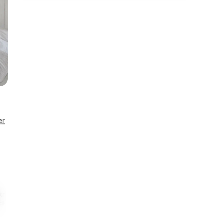
er
 km
Enestående
indkøb
Husnr. 24462