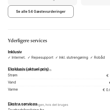
Bucht/Olpenitz, Germany
Bucht/Olpenitz,
Bucht schauen, 
Haus. Grundstü
Se alle 54 Gæstevurderinger
und Parkplatz 
Yderligere services
Inklusiv
✓
Internet.
✓
Rejsesupport
✓
Inkl. slutrengøring
✓
Robåd
Eksklusiv (aktuel pris)
Ikke inkluderet i den viste pris
Strøm
€
Vand
Varme
€ 0.
Ekstra services
Betales ved ferieboligen, hvis det bruges
Tryghedsforsikring fra