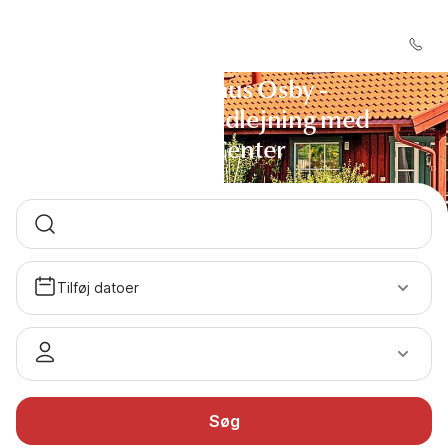
Sommerhus Osby -
Sommerhusudlejning med
DanCenter
Tilføj datoer
Søg