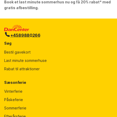
Book et last minute sommerhus nu og få 20% rabat* med
gratis afbestilling.
+4589880266
Søg
Bestil gavekort
Last minute sommerhuse
Rabat til attraktioner
Sæsonferie
Vinterferie
Påskeferie
Sommerferie
Efterårsferie