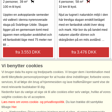
2 personer, 39 m²
4 personer, 58 m²
100 m til kyst.
10 km til kyst.
Upplev en avkopplande semester
Njut av lugnet i naturskön miljö i den
vid vattnet i denna nyrenoverade
här trevliga stugan enskilt beläget
stuga på Svärtinge Udde. Stugan
med en fantastisk utsikt över skog
ligger på en gemensam tomt med
och mark. Här bor du på landet med
ägaren men erbjuder avskildhet och
naturen utanför dörren och
ett fantastiskt läge med 75 meter ner
skärgården på en mils avstånd. ...
till ...
fra 3.553 DKK
fra 3.476 DKK
Vi benytter cookies
Vi bruger data fra egne og tredjeparts cookies. Vi bruger dem i kombination med
dertil tilknyttede personoplysninger for at huske dine indstillinger, forbedre vores
services, til at følge din brug af hjemmesiden og lave trafikmålinger samt vise de
mest relevante budskaber til dig.
Hus nr: 56452
Nedenfor kan du vælge at sige ok til alle cookies eller selv vælge, hvilke af vores
valgfrie cookies du vil acceptere.
Norrköping
Læs mere om vores cookie- og privatlivspolitik
. Du kan trække dit samtykke
2 personer, 75 m²
tilbage
Her
.
50 m til kyst.