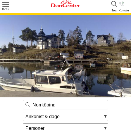
×
Menu
Søg
Kontakt
Søg
Tilbud
Destinationer
Inspiration
Info
Kontakt
Udlejning af sommerhus
Ejer
Norrköping
Ankomst & dage
Personer