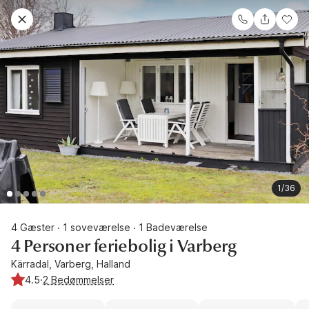
1/36
4 Gæster
1 soveværelse
1 Badeværelse
·
·
4 Personer feriebolig i Varberg
Kärradal, Varberg, Halland
4.5
·
2 Bedømmelser