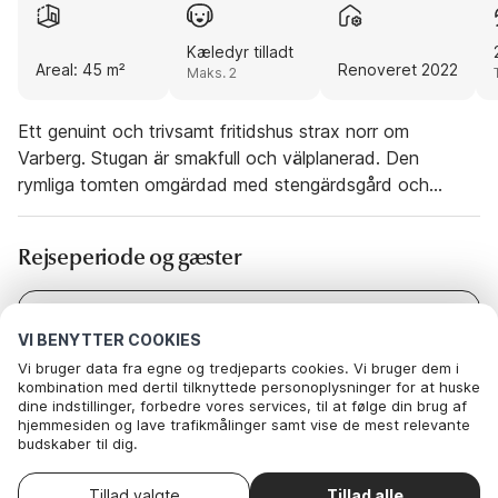
Kæledyr tilladt
Areal: 45 m²
Renoveret 2022
Maks. 2
Ett genuint och trivsamt fritidshus strax norr om
Varberg. Stugan är smakfull och välplanerad. Den
rymliga tomten omgärdad med stengärdsgård och
skuggande träd. Stugan ligger högt i ett mindre
stugområde, en kort biltur tar er ner till badstranden i
Rejseperiode og gæster
Kärradal. Här finns både sandstrand och klippbad med
brygga och badstege. Vid stranden ligger en populär
restaurang och ett glasscafé. Vid husets entré finns en
Dato
Vælg datoer
VI BENYTTER COOKIES
altan under tak med matbord och grill. Köket har all
Gæster
2 Gæster
Vi bruger data fra egne og tredjeparts cookies. Vi bruger dem i
utrustning ni kan behöva. I husets centrum finns ett
kombination med dertil tilknyttede personoplysninger for at huske
vardagsrum med soffgrupp och TV och en matplats. En
dine indstillinger, forbedre vores services, til at følge din brug af
charmig sovalkov avdelad med väggdel och draperi,
hjemmesiden og lave trafikmålinger samt vise de mest relevante
budskaber til dig.
rymmer en dubbelsäng. Ett mindre sovrum har en
Nedenfor kan du vælge at sige ok til alle cookies eller selv vælge,
våningssäng med 120cm i nedre sängen. Badrummet har
hvilke af vores valgfrie cookies du vil acceptere.
Vælg ankomstdato
Tillad valgte
Tillad alle