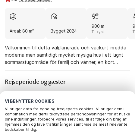
900 m
Areal: 80 m²
Bygget 2024
Til kyst
T
Välkommen till detta välplanerade och vackert inredda
moderna men samtidigt mycket mysiga hus i ett lugnt
sommarstugområde för familj och vänner, en kort
promenad från en av Sveriges finaste sandstränder –
perfekt för att skapa underbara semesterminnen. Huset
Rejseperiode og gæster
har trevliga öppna vardagsrum med högt i tak, vilket ger
både rymd och mycket ljus. Från entrén finns ett
sovrum med våningssäng, ett fullt utrustat kök med
Dato
Vælg datoer
VI BENYTTER COOKIES
sittplatser och altandörrar till matplatsen på terrassen. I
Vi bruger data fra egne og tredjeparts cookies. Vi bruger dem i
Gæster
2 Gæster
vardagsrummet finns en bekväm soffa med TV och en
kombination med dertil tilknyttede personoplysninger for at huske
dine indstillinger, forbedre vores services, til at følge din brug af
tvåvägsglasad vedeldad öppen spis, följt av en
hjemmesiden og lave trafikmålinger samt vise de mest relevante
schäslong där du kan njuta av en god bok medan du tar
budskaber til dig.
in utsikten genom fönstren som vetter mot husets
Nedenfor kan du vælge at sige ok til alle cookies eller selv vælge,