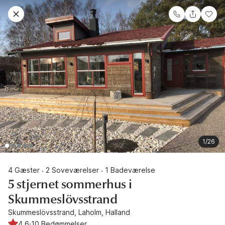
1/26
4 Gæster
2 Soveværelser
1 Badeværelse
·
·
5 stjernet sommerhus i
Skummeslövsstrand
Skummeslövsstrand, Laholm, Halland
4.6
·
10 Bedømmelser