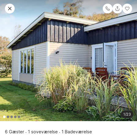
1/23
6 Gæster
1 soveværelse
1 Badeværelse
·
·