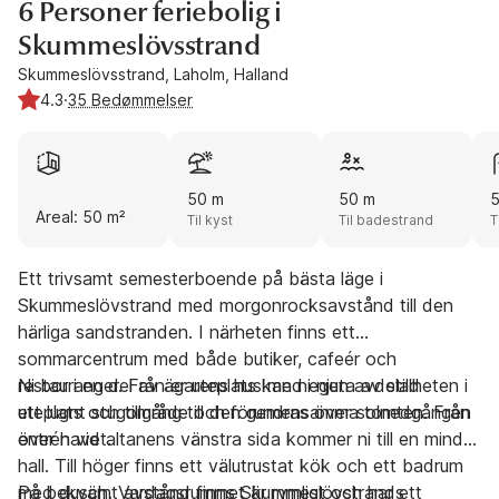
6 Personer feriebolig i
Skummeslövsstrand
Skummeslövsstrand, Laholm, Halland
4.3
·
35 Bedømmelser
50 m
50 m
Areal: 50 m²
Til kyst
Til badestrand
T
Ett trivsamt semesterboende på bästa läge i
Skummeslövstrand med morgonrocksavstånd till den
härliga sandstranden. I närheten finns ett
sommarcentrum med både butiker, cafeér och
restauranger. Från er uteplats kan ni njuta av stillheten i
Ni bor i en del av ägarens hus med egen avdelad
ett lugnt stugområde och förundras över solnedgången
uteplats och tillgång till den gemensamma tomten. Från
över havet.
entrén vid altanens vänstra sida kommer ni till en mindre
hall. Till höger finns ett välutrustat kök och ett badrum
med dusch. Vardagsrummet är rymligt och har ett
På bekvämt avstånd finns Skummeslövstrands