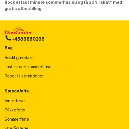
Book et last minute sommerhus nu og få 20% rabat* med
gratis afbestilling.
+4589880266
Søg
Bestil gavekort
Last minute sommerhuse
Rabat til attraktioner
Sæsonferie
Vinterferie
Påskeferie
Sommerferie
Efterårsferie