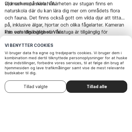
vildmarken på nära håll.
Djur och naturskola: I närheten av stugan finns en
naturskola där du kan lära dig mer om områdets flora
och fauna. Det finns också gott om vilda djur att titta
på, inklusive älgar, hjortar och olika fågelarter. Kameran
kan vara din bästa vän här.
Pris och tillgänglighet: Vår stuga är tillgänglig för
uthyrning året runt, så du kan uppleva skogens
VI BENYTTER COOKIES
skiftande skönhet under alla årstider. Priser och
tillgänglighet kan variera, så kontakta oss för att boka
Vi bruger data fra egne og tredjeparts cookies. Vi bruger dem i
kombination med dertil tilknyttede personoplysninger for at huske
din drömsemester hos oss.
Så om du längtar efter en paus från vardagen och vill
dine indstillinger, forbedre vores services, til at følge din brug af
uppleva det bästa av natur och kultur, välkomnar vi dig
hjemmesiden og lave trafikmålinger samt vise de mest relevante
budskaber til dig.
att boka denna fina stuga.
Nedenfor kan du vælge at sige ok til alle cookies eller selv vælge,
Denne feriebolig er ikke tilgængelig på de
Skift
hvilke af vores valgfrie cookies du vil acceptere.
datoer
valgte datoer. Prøv andre datoer.
Tillad valgte
Tillad alle
. Du kan
Læs mere om vores cookie- og privatlivspolitik
Rejseperiode og gæster
trække dit samtykke tilbage
.
Her
Nødvendige: Disse cookies hjælper med at sikre, at vores
hjemmeside fungerer ved at aktivere grundlæggende funktioner
som for eksempel huske listen af favorithuse.
Dato
I dag
-
I morgen
Nødvendige: Disse cookies hjælper med at sikre, at
Gæster
2 Gæster
vores hjemmeside fungerer ved at aktivere
grundlæggende funktioner som for eksempel huske