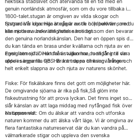
hektiska stadslivet och återvända till en tid med en
genuin norrländsk atmosfär, som om du vore tillbaka i
1800-talet.stugan är omgiven av vilda skogar och
tystnadens lugn. Här är några av de höjdpunkter som du
Stugan: Vår charmiga stuga är rustik och bekväm, med
kan njuta av under din vistelse hos oss:
alla moderna bekvämligheter samtidigt som den bevarar
den genuina norlandskänslan. Den har en öppen spis där
du kan tända en brasa under kvällarna och njuta av en
mysig atmosfär. Hundar är välkomna, men får inte vara
Egen liten sjö: Direkt från stugan har du tillgång till din
uppe i sängarna. OBS: Brant trappa till ovanvåningen.
alldeles egna lilla sjö. Här kan du ro omkring i båten och
helt enkelt slappna av och njuta av naturens skönhet.
Fiske: För fiskälskare finns det gott om möjligheter här.
De omgivande sjöarna är rika på fisk,Så glöm inte
fiskeutrustning för att prova lyckan. Det finns inget som
slår känslan av att laga middag med nyfångad fisk över
en öppen eld.
Naturreservat: Om du älskar att vandra och utforska
naturen kommer du att älska vårt läge. Vi är omgivna av
flera fantastiska naturreservat där du kan vandra på
välmarkerade stigar och uppleva den svenska