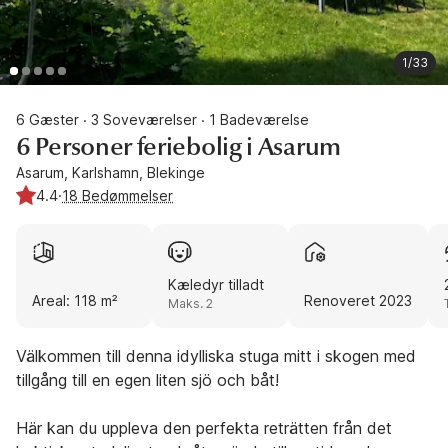
1/33
6 Gæster
3 Soveværelser
1 Badeværelse
·
·
6 Personer feriebolig i Asarum
Asarum, Karlshamn, Blekinge
4.4
·
18 Bedømmelser
Kæledyr tilladt
Areal: 118 m²
Renoveret 2023
Maks. 2
Välkommen till denna idylliska stuga mitt i skogen med
tillgång till en egen liten sjö och båt!
Här kan du uppleva den perfekta reträtten från det