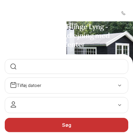
Sommerhus Ellinge Lyng -
Sommerhusudlejning med
DanCenter
Tilføj datoer
Søg