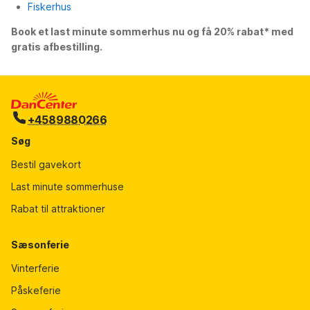
Fiskerhus
Book et last minute sommerhus nu og få 20% rabat* med
gratis afbestilling.
+4589880266
Søg
Bestil gavekort
Last minute sommerhuse
Rabat til attraktioner
Sæsonferie
Vinterferie
Påskeferie