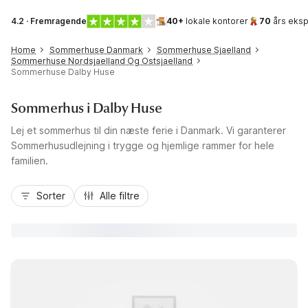
4.2 · Fremragende
40+
lokale kontorer
70
års eksp
Home
Sommerhuse Danmark
Sommerhuse Sjaelland
Sommerhuse Nordsjaelland Og Ostsjaelland
Sommerhuse Dalby Huse
Sommerhus i Dalby Huse
Lej et sommerhus til din næste ferie i Danmark. Vi garanterer
Sommerhusudlejning i trygge og hjemlige rammer for hele
familien.
Sorter
Alle filtre