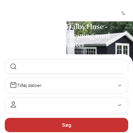
Sommerhus Dalby Huse -
Sommerhusudlejning med
DanCenter
Tilføj datoer
Søg