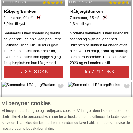
Hus nr: 67278
Hus nr: 53732
Råbjerg/Bunken
Råbjerg/Bunken
8 personer, 94 m²
7 personer, 85 m²
3,0 km til kyst.
1,3 km til kyst.
Sommerhus med spabad og sauna
Moderne sommerhus med udendørs
beliggende lige op til den populære
spabad og skøn beliggenhed i
Golfbane Hvide Klit. Huset er godt
udkanten af ​​Bunken for enden af ​​en
indrettet med stort køkken/alrum,
blind vej, i et roligt, grønt og naturrigt
hvor hele familien kan hygge sig og
sommerhusområde. Huset er opført i
fra spisepladsen kan I følge med ...
2023 og er i moderne stil ...
fra 3.518 DKK
fra 7.217 DKK
Vi benytter cookies
Vi bruger data fra egne og tredjeparts cookies. Vi bruger dem i kombination med
Hus nr: 6317
Hus nr: 70931
dertil tilknyttede personoplysninger for at huske dine indstillinger, forbedre vores
services, til at følge din brug af hjemmesiden og lave trafikmålinger samt vise de
Råbjerg/Bunken
Råbjerg/Bunken
mest relevante budskaber til dig.
8 personer, 110 m²
8 personer, 103 m²