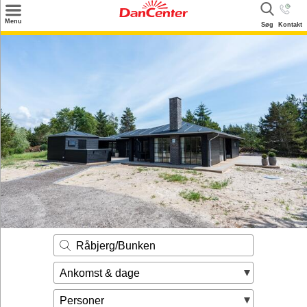
×
Menu
Søg
Kontakt
Søg
Tilbud
Destinationer
Inspiration
Info
Kontakt
Udlejning af sommerhus
Ejer
Råbjerg/Bunken
Ankomst & dage
Personer