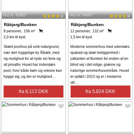
Hus nr: 45865
Hus nr: 54967
Råbjerg/Bunken
Råbjerg/Bunken
8 personer, 156 m²
12 personer, 132 m²
2,0 km til kyst.
1,5 km til kyst.
Skønt poolhus på unik naturgrund,
Moderne sommerhus med udendørs
nær den hyggelige by Ålbæk, med
spabad og skøn beliggenhed i
rig mulighed for at nyde sin ferie og
udkanten af ​​Bunken for enden af ​​en
sit privatliv. Huset har indendørs
blind vej i det rolige, grønne og
pool, hvor både børn og voksne kan
naturrige sommerhusområde. Huset
hygge sig, og der er mulighed ...
er opført i 2023 og er i moderne
stil ...
fra 6.113 DKK
fra 5.824 DKK