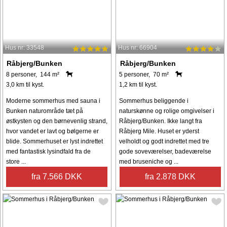
Hus nr: 33548
Hus nr: 66904
Råbjerg/Bunken
Råbjerg/Bunken
8 personer, 144 m²
5 personer, 70 m²
3,0 km til kyst.
1,2 km til kyst.
Moderne sommerhus med sauna i
Sommerhus beliggende i
Bunken naturområde tæt på
naturskønne og rolige omgivelser i
østkysten og den børnevenlig strand,
Råbjerg/Bunken. Ikke langt fra
hvor vandet er lavt og bølgerne er
Råbjerg Mile. Huset er yderst
blide. Sommerhuset er lyst indrettet
velholdt og godt indrettet med tre
med fantastisk lysindfald fra de
gode soveværelser, badeværelse
store ...
med bruseniche og ...
fra 7.566 DKK
fra 2.878 DKK