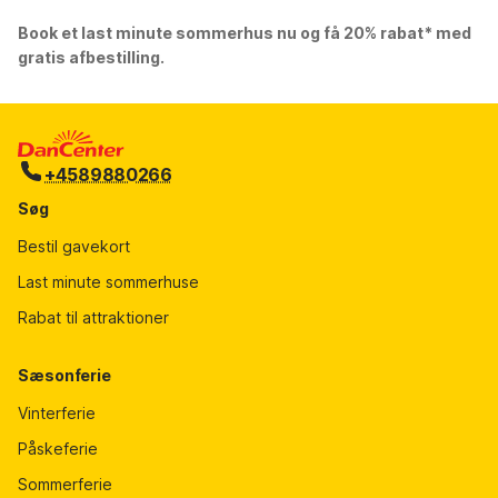
Book et last minute sommerhus nu og få 20% rabat* med
gratis afbestilling.
+4589880266
Søg
Bestil gavekort
Last minute sommerhuse
Rabat til attraktioner
Sæsonferie
Vinterferie
Påskeferie
Sommerferie