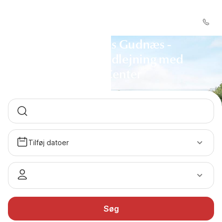
Sommerhus Gudnæs -
Sommerhusudlejning med
DanCenter
Tilføj datoer
Søg