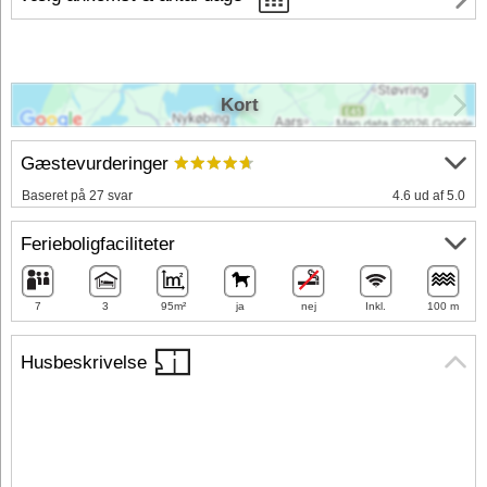
Kort
Gæstevurderinger
Baseret på 27 svar
4.6 ud af 5.0
Ferieboligfaciliteter
7
3
95m²
ja
nej
Inkl.
100 m
Husbeskrivelse