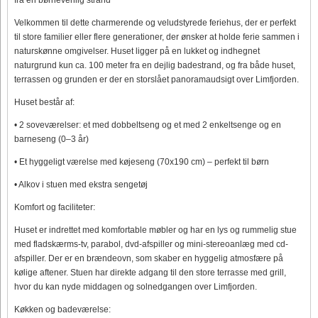
Velkommen til dette charmerende og veludstyrede feriehus, der er perfekt
til store familier eller flere generationer, der ønsker at holde ferie sammen i
naturskønne omgivelser. Huset ligger på en lukket og indhegnet
naturgrund kun ca. 100 meter fra en dejlig badestrand, og fra både huset,
terrassen og grunden er der en storslået panoramaudsigt over Limfjorden.
Huset består af:
• 2 soveværelser: et med dobbeltseng og et med 2 enkeltsenge og en
barneseng (0–3 år)
• Et hyggeligt værelse med køjeseng (70x190 cm) – perfekt til børn
• Alkov i stuen med ekstra sengetøj
Komfort og faciliteter:
Huset er indrettet med komfortable møbler og har en lys og rummelig stue
med fladskærms-tv, parabol, dvd-afspiller og mini-stereoanlæg med cd-
afspiller. Der er en brændeovn, som skaber en hyggelig atmosfære på
kølige aftener. Stuen har direkte adgang til den store terrasse med grill,
hvor du kan nyde middagen og solnedgangen over Limfjorden.
Køkken og badeværelse: