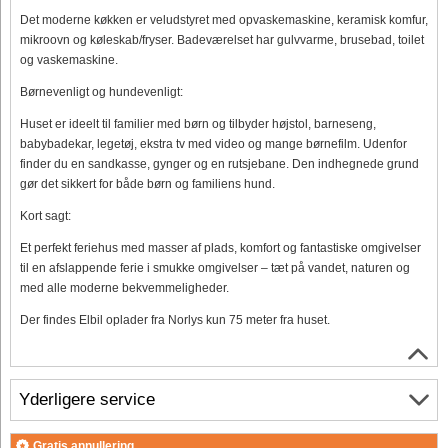
Det moderne køkken er veludstyret med opvaskemaskine, keramisk komfur,
mikroovn og køleskab/fryser. Badeværelset har gulvvarme, brusebad, toilet
og vaskemaskine.
Børnevenligt og hundevenligt:
Huset er ideelt til familier med børn og tilbyder højstol, barneseng,
babybadekar, legetøj, ekstra tv med video og mange børnefilm. Udenfor
finder du en sandkasse, gynger og en rutsjebane. Den indhegnede grund
gør det sikkert for både børn og familiens hund.
Kort sagt:
Et perfekt feriehus med masser af plads, komfort og fantastiske omgivelser
til en afslappende ferie i smukke omgivelser – tæt på vandet, naturen og
med alle moderne bekvemmeligheder.
Der findes Elbil oplader fra Norlys kun 75 meter fra huset.
Yderligere service
Gratis annullering