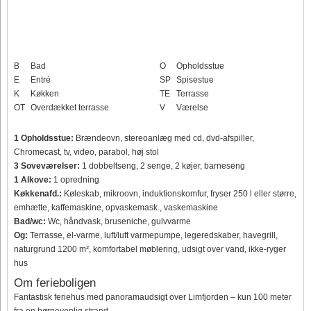
B
Bad
O
Opholdsstue
E
Entré
SP
Spisestue
K
Køkken
TE
Terrasse
OT
Overdækket terrasse
V
Værelse
1 Opholdsstue:
Brændeovn, stereoanlæg med cd, dvd-afspiller,
Chromecast, tv, video, parabol, høj stol
3 Soveværelser:
1 dobbeltseng, 2 senge, 2 køjer, barneseng
1 Alkove:
1 opredning
Køkkenafd.:
Køleskab, mikroovn, induktionskomfur, fryser 250 l eller større,
emhætte, kaffemaskine, opvaskemask., vaskemaskine
Bad/wc:
Wc, håndvask, bruseniche, gulvvarme
Og:
Terrasse, el-varme, luft/luft varmepumpe, legeredskaber, havegrill,
naturgrund 1200 m², komfortabel møblering, udsigt over vand, ikke-ryger
hus
Om ferieboligen
Fantastisk feriehus med panoramaudsigt over Limfjorden – kun 100 meter
fra en børnevenlig strand