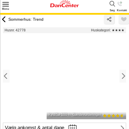
×
Menu
Søg
Kontakt
Søg
Sommerhus: Trend
Tilbud
Husnr. 42778
Huskategori:
★★★★
Destinationer
Inspiration
Info
Kontakt
Udlejning af sommerhus
Ejer
Kyst/Sø 100 m
Gæstevurderinger
Vælg ankomst & antal dage