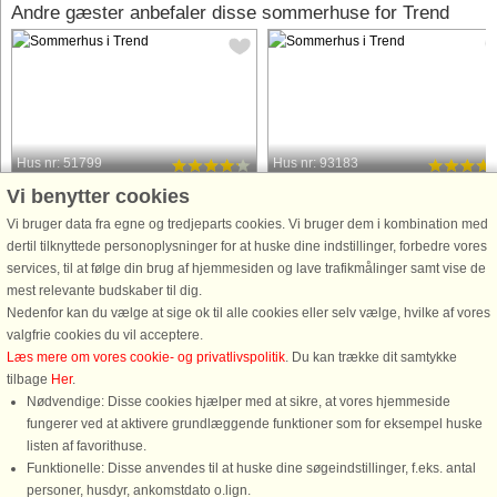
Andre gæster anbefaler disse sommerhuse for Trend
Hus nr: 51799
Hus nr: 93183
Vi benytter cookies
Trend
Trend
8 personer, 98 m²
5 personer, 82 m²
Vi bruger data fra egne og tredjeparts cookies. Vi bruger dem i kombination med
50 m til kyst.
100 m til kyst.
dertil tilknyttede personoplysninger for at huske dine indstillinger, forbedre vores
services, til at følge din brug af hjemmesiden og lave trafikmålinger samt vise de
Sommerhus med lukket have
Velindrettet sommerhus på lukket
mest relevante budskaber til dig.
beliggende med panoramaudsigt til
naturgrund med delvis vandudsigt til
Nedenfor kan du vælge at sige ok til alle cookies eller selv vælge, hvilke af vores
Limfjorden, som kan tilbyde en god
Limfjorden – udsigten kan periodevi
valgfrie cookies du vil acceptere.
badestrand. Fra såvel grunden som
være mindre tydelig på grund af
Læs mere om vores cookie- og privatlivspolitik
. Du kan trække dit samtykke
fra huset er der panoramaudsigt over
træerne omkring huset. Sommerhuse
tilbage
Her
.
Limfjorden. Huset er indrettet med ...
ligger ca. 100 meter fra Limfjorden ...
Nødvendige: Disse cookies hjælper med at sikre, at vores hjemmeside
fungerer ved at aktivere grundlæggende funktioner som for eksempel huske
fra 4.192 DKK
fra 3.068 DKK
listen af favorithuse.
Funktionelle: Disse anvendes til at huske dine søgeindstillinger, f.eks. antal
personer, husdyr, ankomstdato o.lign.