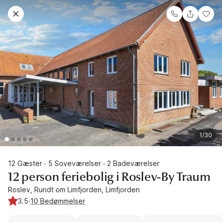
1/30
12 Gæster
5 Soveværelser
2 Badeværelser
·
·
12 person feriebolig i Roslev-By Traum
Roslev, Rundt om Limfjorden, Limfjorden
3.5
·
10 Bedømmelser