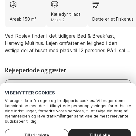
Kæledyr tilladt
Areal: 150 m²
Dette er et Fiskehus
Maks. 2
Ved Roslev finder I det tidligere Bed & Breakfast,
Harrevig Multihus. Lejen omfatter en lejlighed i den
østlige del af huset med plads til 12 personer. På 1. sal er
der fem sovepladser fordelt på to soveværelser.
Stueplan har syv enkeltsenge fordelt på tre
Rejseperiode og gæster
soveværelser. Køkken med opvaskemaskine, mikroovn
og stor køleskab/fryser. TV-stue med Chromecast og
WIFI. To badeværelser. Aktivitetsrum med dart,
Dato
Vælg datoer
VI BENYTTER COOKIES
bordtennis, bordfodbold, billard og airhockey. Gasgrill
Gæster
2 Gæster
Vi bruger data fra egne og tredjeparts cookies. Vi bruger dem i
på terrassen og stor græsplæne til udendørs aktiviteter.
kombination med dertil tilknyttede personoplysninger for at huske
I haven er der shelters til overnatning. Der er
dine indstillinger, forbedre vores services, til at følge din brug af
fiskerenseplads, hvor lystfiskerne kan rense fisk. Stor
hjemmesiden og lave trafikmålinger samt vise de mest relevante
budskaber til dig.
100 l fryser er til rådighed. Udlejes ikke til
Nedenfor kan du vælge at sige ok til alle cookies eller selv vælge,
ungdomsgrupper og håndværker.Et refunderbart
hvilke af vores valgfrie cookies du vil acceptere.
Vælg ankomstdato
Tillad valgte
Tillad alle