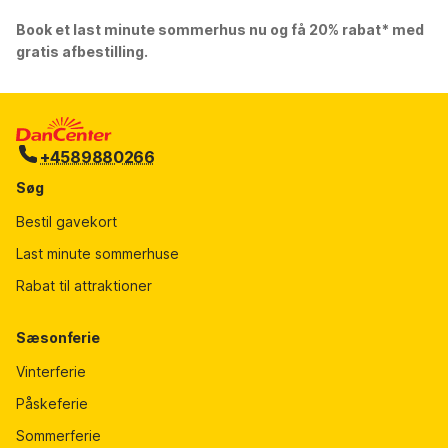
Book et last minute sommerhus nu og få 20% rabat* med
gratis afbestilling.
+4589880266
Søg
Bestil gavekort
Last minute sommerhuse
Rabat til attraktioner
Sæsonferie
Vinterferie
Påskeferie
Sommerferie