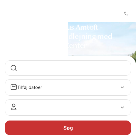
Sommerhus Amtoft -
Sommerhusudlejning med
DanCenter
Tilføj datoer
Søg