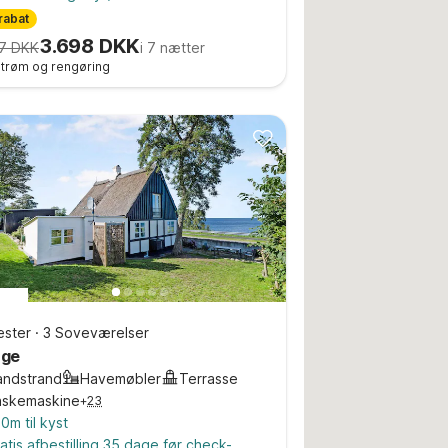
rabat
3.698 DKK
7 DKK
i 7 nætter
 strøm og rengøring
ster
·
3 Soveværelser
nge
andstrand
Havemøbler
Terrasse
askemaskine
+
23
0m til kyst
atis afbestilling 35 dage før check-