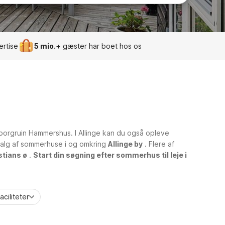
ertise
5 mio.+
gæster har boet hos os
 borgruin Hammershus. I Allinge kan du også opleve
dvalg af sommerhuse i og omkring
Allinge by
. Flere af
stians ø
.
Start din søgning efter sommerhus til leje i
aciliteter