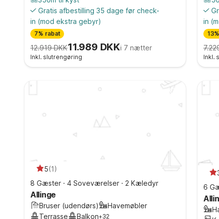
Gratis afbestilling 35 dage før check-
Gr
in
(mod ekstra gebyr)
in
(m
7% rabat
13%
11.989 DKK
12.919 DKK
i 7 nætter
7.22
Inkl. slutrengøring
Inkl.
5
(
1
)
8 Gæster
·
4 Soveværelser
·
2 Kæledyr
6 Gæ
Allinge
Alli
Bruser (udendørs)
Havemøbler
H
Terrasse
Balkon
+
32