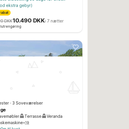
od ekstra gebyr)
rabat
10.490 DKK
20 DKK
i 7 nætter
 slutrengøring
ster
·
3 Soveværelser
nge
avemøbler
Terrasse
Veranda
askemaskine
+
19
0m til kyst