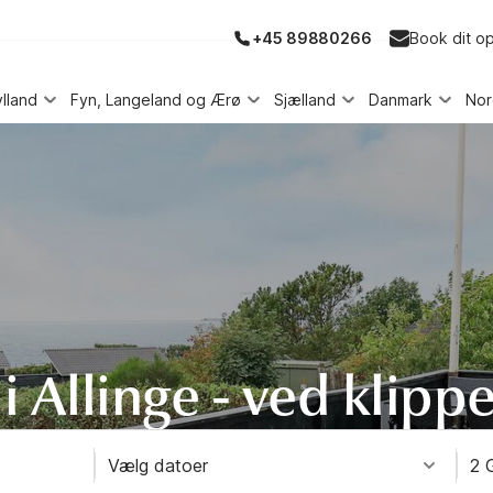
+45 89880266
Book dit o
ylland
Fyn, Langeland og Ærø
Sjælland
Danmark
No
Allinge - ved klippe
Vælg datoer
2 