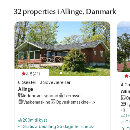
32 properties i Allinge, Danmark
4.5
(
41
)
6 Gæster
·
3 Soveværelser
4 Gæ
Allinge
Alli
Indendørs spabad
Terrasse
O
Vaskemaskine
Opvaskemaskine
+
16
Ty
+
9
13
200m til kyst
Gr
Gratis afbestilling 35 dage før check-
in
(m