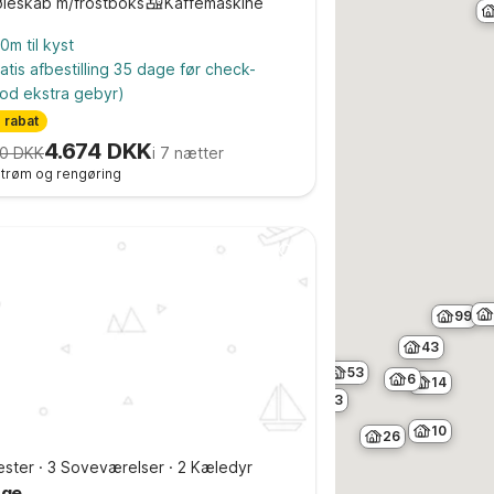
øleskab m/frostboks
Kaffemaskine
0m til kyst
atis afbestilling 35 dage før check-
od ekstra gebyr)
 rabat
4.674 DKK
0 DKK
i 7 nætter
 strøm og rengøring
99
43
4
10
53
6
14
10
33
4
10
26
10
ster
·
3 Soveværelser
·
2 Kæledyr
nge