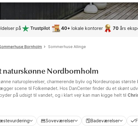
ldelser på
40+
lokale kontorer
70
års eksp
Sommerhuse Bornholm
Sommerhuse Allinge
 det naturskønne Nordbornholm
 skønne naturoplevelser, charmerende byliv og Nordeuropas største
r lægger scene til Folkemødet. Hos DanCenter finder du et skønt u
der på udsigt til vandet, og i klart vejr kan man kigge helt til
Chri
æstevurdering
Soveværelser
Badeværelser
F