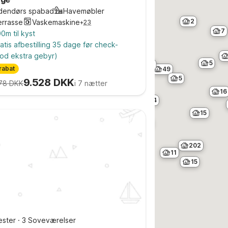
26
dendørs spabad
Havemøbler
2
errasse
Vaskemaskine
+
23
7
17
0m til kyst
atis afbestilling 35 dage før check-
od ekstra gebyr)
5
5
rabat
49
5
9.528 DKK
78 DKK
i 7 nætter
16
4
15
3
4
5
7
50
202
11
9
15
184
ster
·
3 Soveværelser