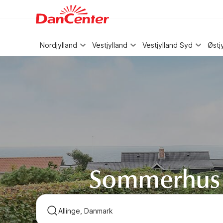
WIZARD MEMBER
Nordjylland
Vestjylland
Vestjylland Syd
Østj
Sommerhus i 