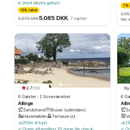
in
(mod ekstra gebyr)
7% 
15% rabat
3.95
5.085 DKK
5.970 DKK
i 7 nætter
Inkl.
4.7
(
10
)
Ny
6 Gæster
·
2 Soveværelser
6 Gæ
Allinge
Alli
Sandstrand
Bruser (udendørs)
S
Havemøbler
Terrasse
V
+
24
200m til kyst
25
Gratis afbestilling 35 dage før check-
Gr