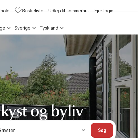
phold
Ønskeliste
Udlej dit sommerhus
Ejer login
rge
Sverige
Tyskland
kyst og byliv
Gæster
Søg