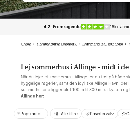
4.2 · Fremragende
16k+ anme
Home
Sommerhuse Danmark
Sommerhuse Bornholm
Lej sommerhus i Allinge - midt i
Når du lejer et sommerhus i Allinge, er du tæt på både
hyggelige røgerier, samt den idylliske Allinge Havn, de
sommerhusene ligger blot 100 m til 300 m fra kysten og by
Allinge her:
Popularitet
Alle filtre
Prisinterval
G