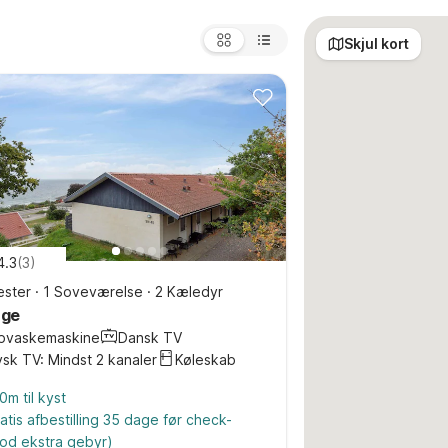
Skjul kort
4.3
(
3
)
ster
·
1 Soveværelse
·
2 Kæledyr
nge
pvaskemaskine
Dansk TV
sk TV: Mindst 2 kanaler
Køleskab
0m til kyst
atis afbestilling 35 dage før check-
od ekstra gebyr)