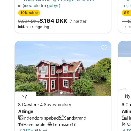
in
(mod ekstra gebyr)
in
(m
10% rabat
8% 
8.164 DKK
9.094 DKK
i 7 nætter
11.4
Inkl. slutrengøring
Inkl.
Ny
Ny
8 Gæster
·
4 Soveværelser
6 Gæ
Allinge
Alli
Indendørs spabad
Sandstrand
H
Havemøbler
Terrasse
V
+
18
350m til kyst
50