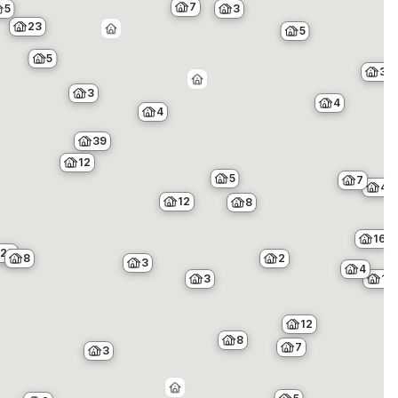
7
3
5
23
5
5
3
3
4
4
39
12
5
7
4
12
8
16
29
8
2
3
4
3
19
12
8
7
3