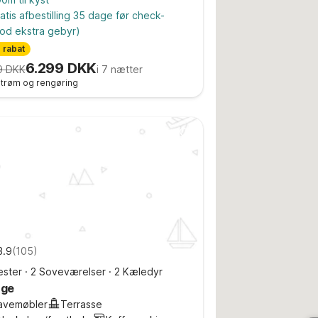
atis afbestilling 35 dage før check-
od ekstra gebyr)
 rabat
6.299 DKK
9 DKK
i 7 nætter
 strøm og rengøring
3.9
(
105
)
ster
·
2 Soveværelser
·
2 Kæledyr
nge
avemøbler
Terrasse