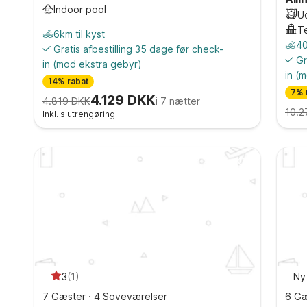
Indoor pool
U
T
6km til kyst
40
Gratis afbestilling 35 dage før check-
Gr
in
(mod ekstra gebyr)
in
(m
14% rabat
7% 
4.129 DKK
4.819 DKK
i 7 nætter
10.2
Inkl. slutrengøring
3
(
1
)
Ny
7 Gæster
·
4 Soveværelser
6 Gæ