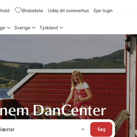
phold
Ønskeliste
Udlej dit sommerhus
Ejer login
rge
Sverige
Tyskland
ennem DanCenter
Gæster
Søg