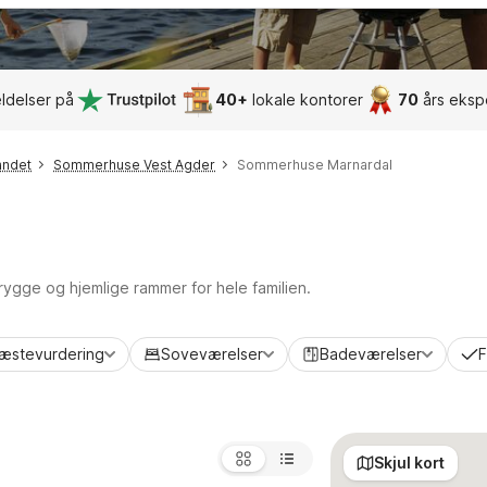
ldelser på
40+
lokale kontorer
70
års eksp
andet
Sommerhuse Vest Agder
Sommerhuse Marnardal
 trygge og hjemlige rammer for hele familien.
æstevurdering
Soveværelser
Badeværelser
F
Skjul kort