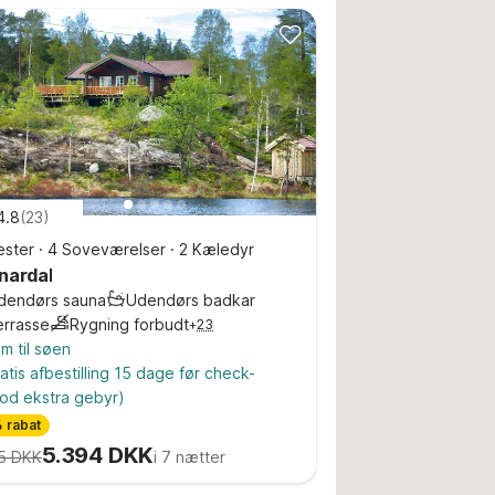
4.8
(
23
)
ster
·
4 Soveværelser
·
2 Kæledyr
nardal
ndendørs sauna
Udendørs badkar
errasse
Rygning forbudt
+
23
m til søen
atis afbestilling 15 dage før check-
od ekstra gebyr)
 rabat
5.394 DKK
5 DKK
i 7 nætter