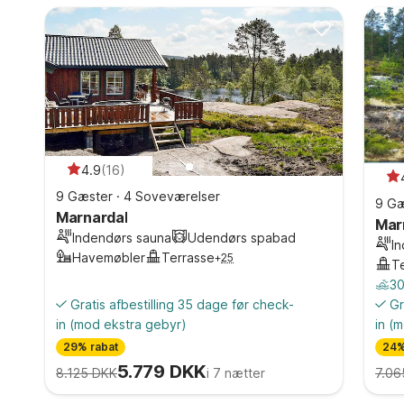
4.9
(
16
)
9 Gæster
·
4 Soveværelser
9 Gæ
Marnardal
Mar
Indendørs sauna
Udendørs spabad
I
Havemøbler
Terrasse
+
25
T
30
Gratis afbestilling 35 dage før check-
Gr
in
(mod ekstra gebyr)
in
(m
29% rabat
24%
5.779 DKK
8.125 DKK
i 7 nætter
7.06