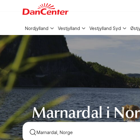
WIZARD MEMBER
Nordjylland
Vestjylland
Vestjylland Syd
Østj
Marnardal i No