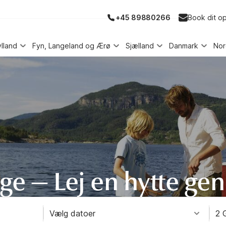
+45 89880266
Book dit o
ylland
Fyn, Langeland og Ærø
Sjælland
Danmark
No
rge — Lej en hytte g
Vælg datoer
2 